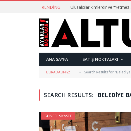
TRENDING
ANA SAYFA
SATIŞ NOKTALARI
BURADASINIZ:
Search Results for "Belediye
»
SEARCH RESULTS:
BELEDIYE B
GÜNCEL SIYASET