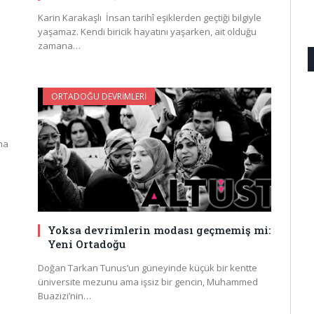
Karin Karakaşlı İnsan tarihî eşiklerden geçtiği bilgiyle
yaşamaz. Kendi biricik hayatını yaşarken, ait olduğu
zamana…
ORTADOĞU DEVRIMLERI
na
Yoksa devrimlerin modası geçmemiş mi:
Yeni Ortadoğu
Doğan Tarkan Tunus’un güneyinde küçük bir kentte
üniversite mezunu ama işsiz bir gencin, Muhammed
Buazizi’nin…