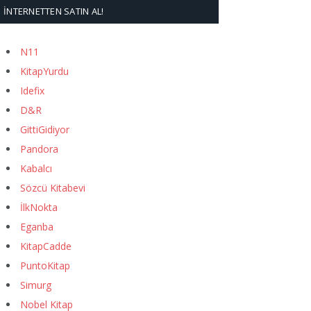
İNTERNETTEN SATIN AL!
N11
KitapYurdu
Idefix
D&R
GittiGidiyor
Pandora
Kabalcı
Sözcü Kitabevi
İlkNokta
Eganba
KitapCadde
PuntoKitap
Simurg
Nobel Kitap