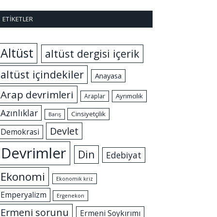
ETIKETLER
Altüst
altüst dergisi içerik
altüst içindekiler
Anayasa
Arap devrimleri
Ayrımcılık
Araplar
Azınlıklar
Cinsiyetçilik
Barış
Devlet
Demokrasi
Devrimler
Din
Edebiyat
Ekonomi
Ekonomik kriz
Emperyalizm
Ergenekon
Ermeni sorunu
Ermeni Soykırımı