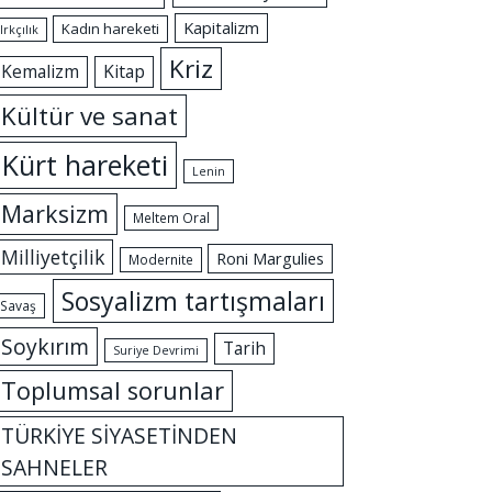
Kapitalizm
Kadın hareketi
Irkçılık
Kriz
Kemalizm
Kitap
Kültür ve sanat
Kürt hareketi
Lenin
Marksizm
Meltem Oral
Milliyetçilik
Roni Margulies
Modernite
Sosyalizm tartışmaları
Savaş
Soykırım
Tarih
Suriye Devrimi
Toplumsal sorunlar
TÜRKİYE SİYASETİNDEN
SAHNELER