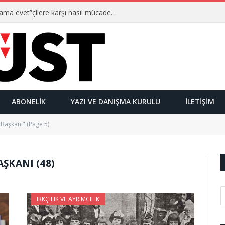
Ulusalcılar kimlerdir ve “Yetmez ama evet”çilere karşı nasıl mücadele ederler?
ABONELIK
YAZI VE DANIŞMA KURULU
İLETIŞIM
 Başkanı" (Page 5)
AŞKANI (48)
IRKÇILIK VE AYRIMCILIK