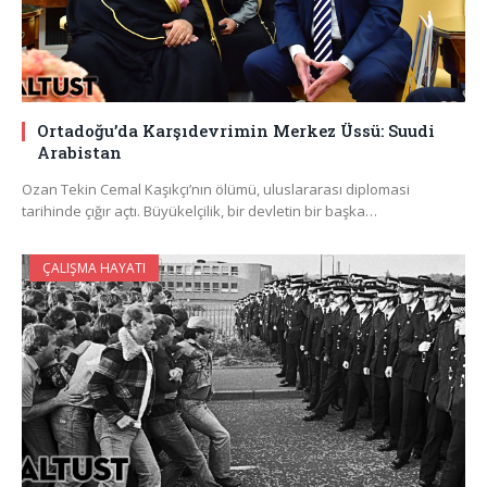
Ortadoğu’da Karşıdevrimin Merkez Üssü: Suudi
Arabistan
Ozan Tekin Cemal Kaşıkçı’nın ölümü, uluslararası diplomasi
tarihinde çığır açtı. Büyükelçilik, bir devletin bir başka…
ÇALIŞMA HAYATI