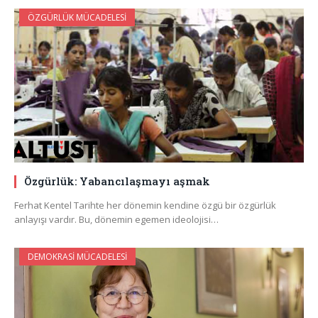
ÖZGÜRLÜK MÜCADELESI
Özgürlük: Yabancılaşmayı aşmak
Ferhat Kentel Tarihte her dönemin kendine özgü bir özgürlük
anlayışı vardır. Bu, dönemin egemen ideolojisi…
DEMOKRASI MÜCADELESI