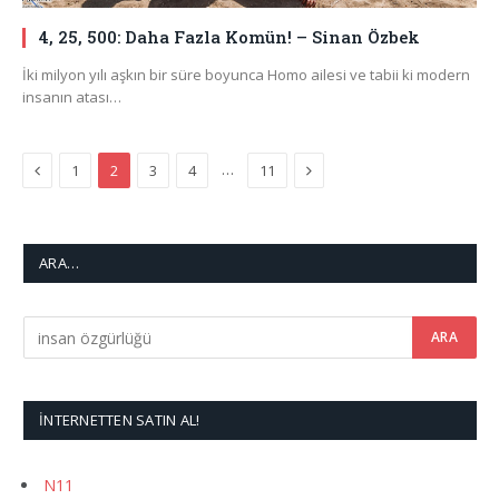
4, 25, 500: Daha Fazla Komün! – Sinan Özbek
İki milyon yılı aşkın bir süre boyunca Homo ailesi ve tabii ki modern
insanın atası…
Previous
Next
…
1
2
3
4
11
ARA…
İNTERNETTEN SATIN AL!
N11