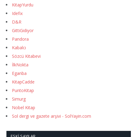
KitapYurdu
Idefix
D&R
GittiGidiyor
Pandora
Kabalcı
Sözcü Kitabevi
İlkNokta
Eganba
KitapCadde
PuntoKitap
Simurg
Nobel Kitap
Sol dergi ve gazete arşivi - SolYayin.com
ESKI SAYILAR