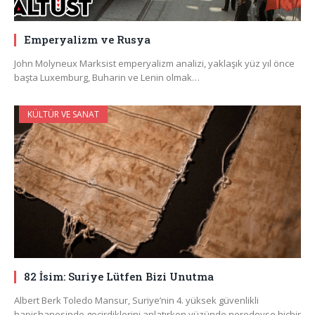
Emperyalizm ve Rusya
John Molyneux Marksist emperyalizm analizi, yaklaşık yüz yıl önce
başta Luxemburg, Buharin ve Lenin olmak…
KÜLTÜR VE SANAT
82 İsim: Suriye Lütfen Bizi Unutma
Albert Berk Toledo Mansur, Suriye’nin 4. yüksek güvenlikli
hapishanesinde geçirdiklerini anlatırken yüzünde neredeyse hiçbir