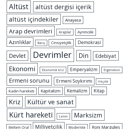
Altüst
altüst dergisi içerik
altüst içindekiler
Anayasa
Arap devrimleri
Ayrımcılık
Araplar
Azınlıklar
Demokrasi
Cinsiyetçilik
Barış
Devrimler
Din
Devlet
Edebiyat
Ekonomi
Emperyalizm
Ekonomik kriz
Ergenekon
Ermeni sorunu
Ermeni Soykırımı
Irkçılık
Kemalizm
Kitap
Kapitalizm
Kadın hareketi
Kriz
Kültür ve sanat
Kürt hareketi
Marksizm
Lenin
Milliyetçilik
Roni Margulies
Meltem Oral
Modernite