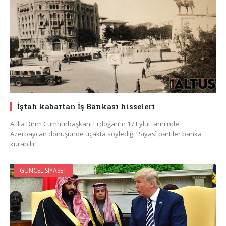
İştah kabartan İş Bankası hisseleri
Atilla Dirim Cumhurbaşkanı Erdoğan’ın 17 Eylül tarihinde
Azerbaycan dönüşünde uçakta söylediği “Siyasî partiler banka
kurabilir…
GÜNCEL SIYASET