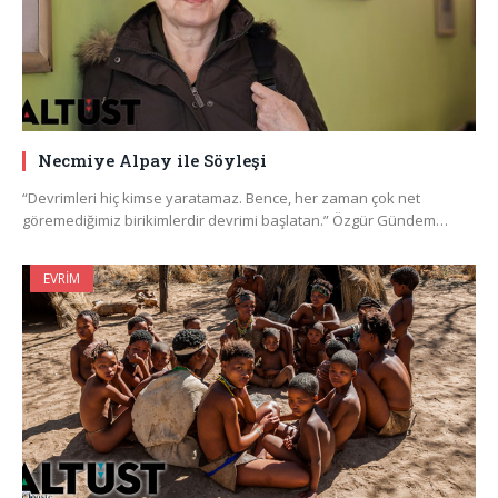
Necmiye Alpay ile Söyleşi
“Devrimleri hiç kimse yaratamaz. Bence, her zaman çok net
göremediğimiz birikimlerdir devrimi başlatan.” Özgür Gündem…
EVRIM