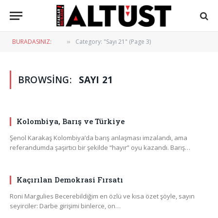
BURADASINIZ:
Category: "Sayı 21" (Page 3)
»
BROWSING:
SAYI 21
Kolombiya, Barış ve Türkiye
Şenol Karakaş Kolombiya’da barış anlaşması imzalandı, ama
referandumda şaşırtıcı bir şekilde “hayır” oyu kazandı. Barış…
Kaçırılan Demokrasi Fırsatı
Roni Margulies Becerebildiğim en özlü ve kısa özet şöyle, sayın
seyirciler: Darbe girişimi binlerce, on…