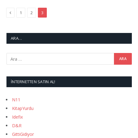
Previous
1
2
3
ARA…
İNTERNETTEN SATIN AL!
N11
KitapYurdu
Idefix
D&R
GittiGidiyor