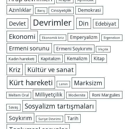
Azınlıklar
Demokrasi
Cinsiyetçilik
Barış
Devrimler
Din
Devlet
Edebiyat
Ekonomi
Emperyalizm
Ekonomik kriz
Ergenekon
Ermeni sorunu
Ermeni Soykırımı
Irkçılık
Kemalizm
Kitap
Kapitalizm
Kadın hareketi
Kriz
Kültür ve sanat
Kürt hareketi
Marksizm
Lenin
Milliyetçilik
Roni Margulies
Meltem Oral
Modernite
Sosyalizm tartışmaları
Savaş
Soykırım
Tarih
Suriye Devrimi