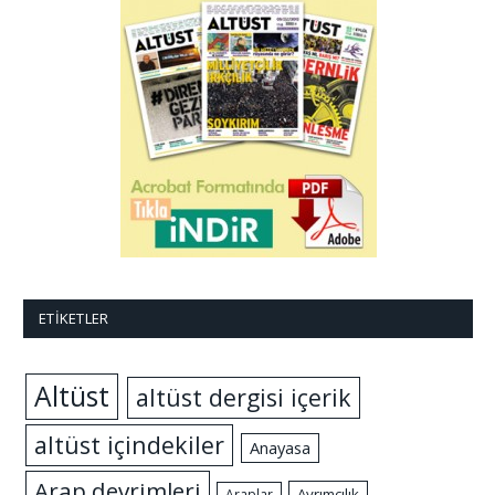
ETIKETLER
Altüst
altüst dergisi içerik
altüst içindekiler
Anayasa
Arap devrimleri
Ayrımcılık
Araplar