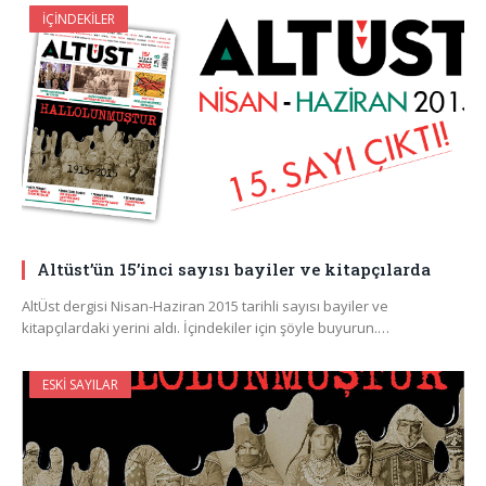
İÇINDEKILER
Altüst’ün 15’inci sayısı bayiler ve kitapçılarda
AltÜst dergisi Nisan-Haziran 2015 tarihli sayısı bayiler ve
kitapçılardaki yerini aldı. İçindekiler için şöyle buyurun.…
ESKI SAYILAR