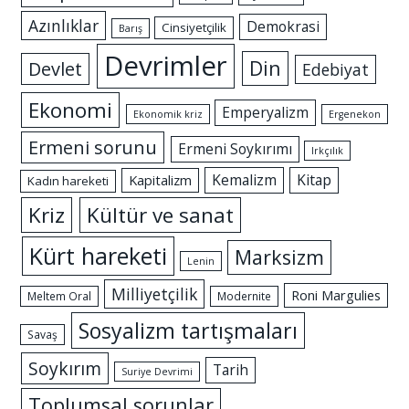
Azınlıklar
Demokrasi
Cinsiyetçilik
Barış
Devrimler
Din
Devlet
Edebiyat
Ekonomi
Emperyalizm
Ekonomik kriz
Ergenekon
Ermeni sorunu
Ermeni Soykırımı
Irkçılık
Kemalizm
Kitap
Kapitalizm
Kadın hareketi
Kriz
Kültür ve sanat
Kürt hareketi
Marksizm
Lenin
Milliyetçilik
Roni Margulies
Meltem Oral
Modernite
Sosyalizm tartışmaları
Savaş
Soykırım
Tarih
Suriye Devrimi
Toplumsal sorunlar