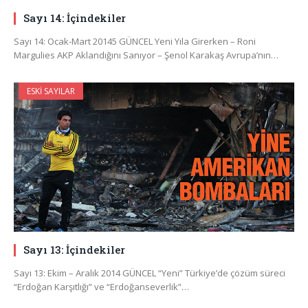
Sayı 14: İçindekiler
Sayı 14: Ocak-Mart 20145 GÜNCEL Yeni Yıla Girerken – Roni
Margulies AKP Aklandığını Sanıyor – Şenol Karakaş Avrupa’nın…
ESKI SAYILAR
Sayı 13: İçindekiler
Sayı 13: Ekim – Aralık 2014 GÜNCEL “Yeni” Türkiye’de çözüm süreci
“Erdoğan Karşıtlığı” ve “Erdoğanseverlik”…