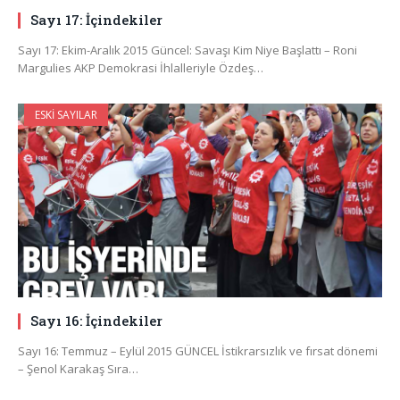
Sayı 17: İçindekiler
Sayı 17: Ekim-Aralık 2015 Güncel: Savaşı Kim Niye Başlattı – Roni
Margulies AKP Demokrasi İhlalleriyle Özdeş…
ESKI SAYILAR
Sayı 16: İçindekiler
Sayı 16: Temmuz – Eylül 2015 GÜNCEL İstikrarsızlık ve fırsat dönemi
– Şenol Karakaş Sıra…