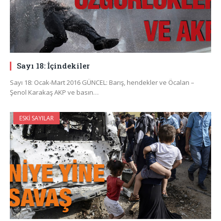
Sayı 18: İçindekiler
Sayı 18: Ocak-Mart 2016 GÜNCEL: Barış, hendekler ve Öcalan –
Şenol Karakaş AKP ve basın…
ESKI SAYILAR