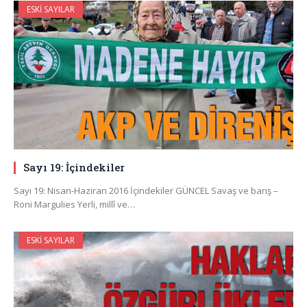
ESKI SAYILAR
Sayı 19: İçindekiler
Sayı 19: Nisan-Haziran 2016 İçindekiler GÜNCEL Savaş ve barış –
Roni Margulies Yerli, millî ve…
ESKI SAYILAR