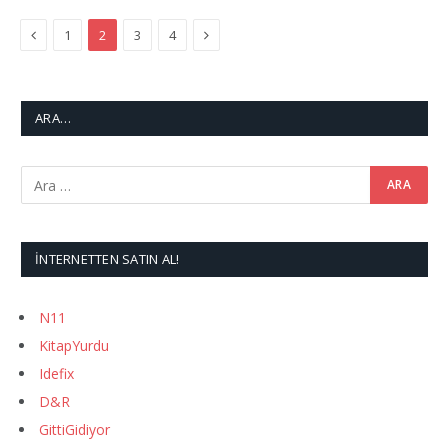
Previous
Next
1
2
3
4
ARA…
İNTERNETTEN SATIN AL!
N11
KitapYurdu
Idefix
D&R
GittiGidiyor