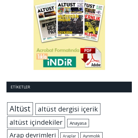
ETIKETLER
Altüst
altüst dergisi içerik
altüst içindekiler
Anayasa
Arap devrimleri
Ayrımcılık
Araplar