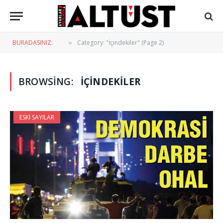
BURADASINIZ:
Category: "İçindekiler" (Page 2)
»
BROWSING:
İÇINDEKILER
ESKI SAYILAR