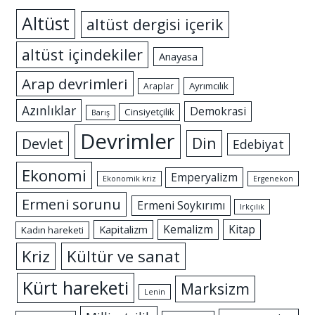
Altüst
altüst dergisi içerik
altüst içindekiler
Anayasa
Arap devrimleri
Ayrımcılık
Araplar
Azınlıklar
Demokrasi
Cinsiyetçilik
Barış
Devrimler
Din
Devlet
Edebiyat
Ekonomi
Emperyalizm
Ekonomik kriz
Ergenekon
Ermeni sorunu
Ermeni Soykırımı
Irkçılık
Kemalizm
Kitap
Kapitalizm
Kadın hareketi
Kriz
Kültür ve sanat
Kürt hareketi
Marksizm
Lenin