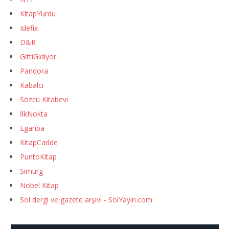
KitapYurdu
Idefix
D&R
GittiGidiyor
Pandora
Kabalcı
Sözcü Kitabevi
İlkNokta
Eganba
KitapCadde
PuntoKitap
Simurg
Nobel Kitap
Sol dergi ve gazete arşivi - SolYayin.com