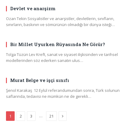
Devlet ve anarşizm
Ozan Tekin Sosyalistler ve anarşistler, devletlerin, sınıfların,
sınırların, baskının ve sömürünün olmadığı bir dünya isteği…
Bir Millet Uyurken Rüyasında Ne Görür?
Tolga Tüzün Lev Kreft, sanat ve siyaset ilişkisinden ve tarihsel
modellerinden söz ederken sanatın ulus…
Murat Belge ve işçi sınıfı
Şenol Karakaş 12 Eylül referandumundan sonra, Türk solunun
saflarında, tedavisi ne mümkün ne de gerekli…
Next
…
1
2
3
21