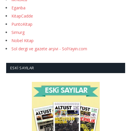
Eganba
KitapCadde
PuntoKitap
Simurg
Nobel Kitap
Sol dergi ve gazete arşivi - SolYayin.com
ESKI SAYILAR