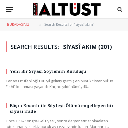
BURADASINIZ:
Search Results for "siyasî akım"
»
SEARCH RESULTS:
SIYASÎ AKIM (201)
Yeni Bir Siyasî Söylemin Kuruluşu
Canan Ertufanlıoğlu Bu yıl gelmiş geçmiş en büyük “İstanbul’un
Fethi” kutlaması yaşandı. Kaçıncı yıldönümüydü…
Büşra Ersanlı ile Söyleşi: Ölümü engelleyen bir
siyasî irade
Önce ‘PKK/Kongra-Gel üyesi’, sonra da ‘yöneticisi’ olmaktan
tutuklanan ve sekiz buçuk ay cezaevinde kalan, Marmara…