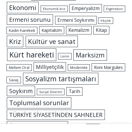
Ekonomi
Emperyalizm
Ekonomik kriz
Ergenekon
Ermeni sorunu
Ermeni Soykırımı
Irkçılık
Kemalizm
Kitap
Kapitalizm
Kadın hareketi
Kriz
Kültür ve sanat
Kürt hareketi
Marksizm
Lenin
Milliyetçilik
Roni Margulies
Meltem Oral
Modernite
Sosyalizm tartışmaları
Savaş
Soykırım
Tarih
Suriye Devrimi
Toplumsal sorunlar
TÜRKİYE SİYASETİNDEN SAHNELER
Özgürlük mücadelesi
İslam
İktidar