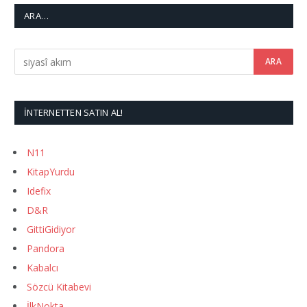
ARA…
İNTERNETTEN SATIN AL!
N11
KitapYurdu
Idefix
D&R
GittiGidiyor
Pandora
Kabalcı
Sözcü Kitabevi
İlkNokta