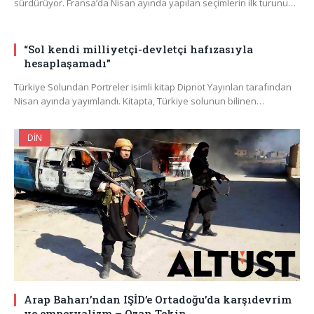
sürdürüyor. Fransa’da Nisan ayında yapılan seçimlerin ilk turunu…
“Sol kendi milliyetçi-devletçi hafızasıyla
hesaplaşamadı”
Türkiye Solundan Portreler isimli kitap Dipnot Yayınları tarafından
Nisan ayında yayımlandı. Kitapta, Türkiye solunun bilinen…
DIN
Arap Baharı’ndan IŞİD’e Ortadoğu’da karşıdevrim
ve emperyalizm – Ozan Tekin