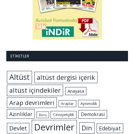
ETIKETLER
Altüst
altüst dergisi içerik
altüst içindekiler
Anayasa
Arap devrimleri
Ayrımcılık
Araplar
Azınlıklar
Demokrasi
Cinsiyetçilik
Barış
Devrimler
Din
Devlet
Edebiyat