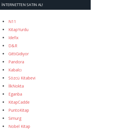
İNTERNETTEN SATIN AL!
N11
KitapYurdu
Idefix
D&R
GittiGidiyor
Pandora
Kabalcı
Sözcü Kitabevi
İlkNokta
Eganba
KitapCadde
PuntoKitap
Simurg
Nobel Kitap