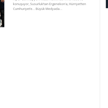
konuşuyor, Susurluk’tan Ergenekon’a, Hürriyet’ten
Cumhuriyet’e… Büyük Medyada…