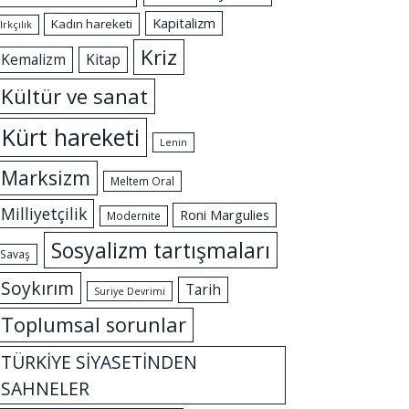
Kapitalizm
Kadın hareketi
Irkçılık
Kriz
Kemalizm
Kitap
Kültür ve sanat
Kürt hareketi
Lenin
Marksizm
Meltem Oral
Milliyetçilik
Roni Margulies
Modernite
Sosyalizm tartışmaları
Savaş
Soykırım
Tarih
Suriye Devrimi
Toplumsal sorunlar
TÜRKİYE SİYASETİNDEN
SAHNELER