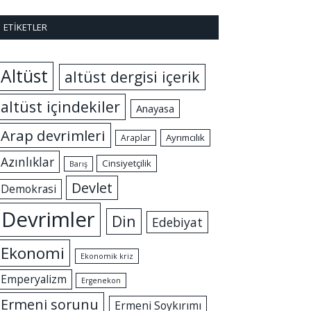
ETIKETLER
Altüst
altüst dergisi içerik
altüst içindekiler
Anayasa
Arap devrimleri
Ayrımcılık
Araplar
Azınlıklar
Cinsiyetçilik
Barış
Devlet
Demokrasi
Devrimler
Din
Edebiyat
Ekonomi
Ekonomik kriz
Emperyalizm
Ergenekon
Ermeni sorunu
Ermeni Soykırımı