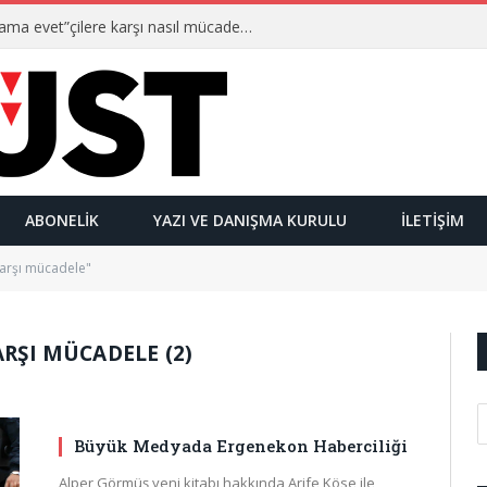
Ulusalcılar kimlerdir ve “Yetmez ama evet”çilere karşı nasıl mücadele ederler?
ABONELIK
YAZI VE DANIŞMA KURULU
İLETIŞIM
 karşı mücadele"
ARŞI MÜCADELE (2)
Büyük Medyada Ergenekon Haberciliği
Alper Görmüş yeni kitabı hakkında Arife Köse ile