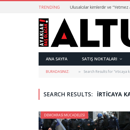
TRENDING
ANA SAYFA
SATIŞ NOKTALARI
BURADASINIZ:
Search Results for "irticaya
»
SEARCH RESULTS:
IRTICAYA K
DEMOKRASI MÜCADELESI