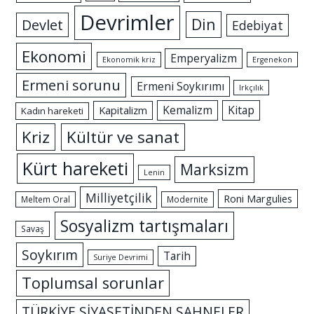
Devrimler
Din
Devlet
Edebiyat
Ekonomi
Emperyalizm
Ekonomik kriz
Ergenekon
Ermeni sorunu
Ermeni Soykırımı
Irkçılık
Kemalizm
Kitap
Kapitalizm
Kadın hareketi
Kriz
Kültür ve sanat
Kürt hareketi
Marksizm
Lenin
Milliyetçilik
Roni Margulies
Meltem Oral
Modernite
Sosyalizm tartışmaları
Savaş
Soykırım
Tarih
Suriye Devrimi
Toplumsal sorunlar
TÜRKİYE SİYASETİNDEN SAHNELER