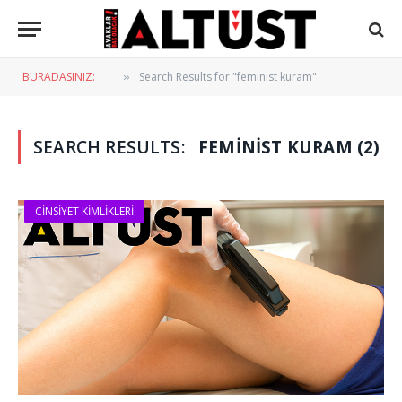
BURADASINIZ:
Search Results for "feminist kuram"
»
SEARCH RESULTS:
FEMINIST KURAM (2)
CINSIYET KIMLIKLERI