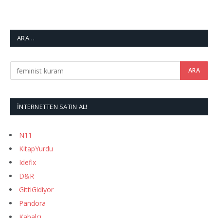
ARA…
İNTERNETTEN SATIN AL!
N11
KitapYurdu
Idefix
D&R
GittiGidiyor
Pandora
Kabalcı