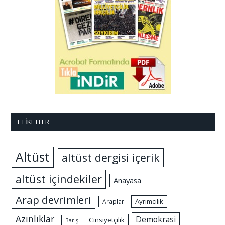
ETIKETLER
Altüst
altüst dergisi içerik
altüst içindekiler
Anayasa
Arap devrimleri
Ayrımcılık
Araplar
Azınlıklar
Demokrasi
Cinsiyetçilik
Barış