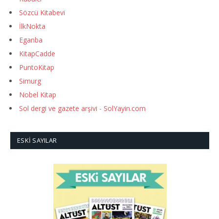
Sözcü Kitabevi
İlkNokta
Eganba
KitapCadde
PuntoKitap
Simurg
Nobel Kitap
Sol dergi ve gazete arşivi - SolYayin.com
ESKI SAYILAR