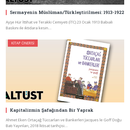
Sermayenin Müslüman/Türkleştirilmesi: 1913-1922
Ayşe Hür İttihat ve Terakki Cemiyeti (İTC) 23 Ocak 1913 Babıali
Baskını ile iktidara kesin…
KITAP ÖNERISI
Kapitalizmin Şafağından Bir Yaprak
Ahmet Eken Ortaçağ Tüccarları ve Bankerleri Jacques le Goff Doğu
Batı Yayınları, 2018 İktisat tarihçisi…