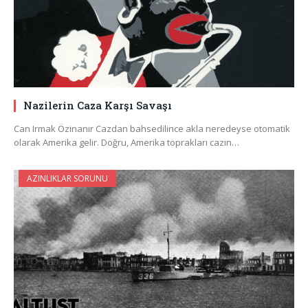
Nazilerin Caza Karşı Savaşı
Can Irmak Özinanır Cazdan bahsedilince akla neredeyse otomatik
olarak Amerika gelir. Doğru, Amerika toprakları cazın…
AZINLIKLAR SORUNU