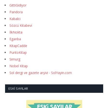
GittiGidiyor
Pandora
Kabalcı
Sözcü Kitabevi
İlkNokta
Eganba
KitapCadde
PuntoKitap
Simurg
Nobel Kitap
Sol dergi ve gazete arşivi - SolYayin.com
ESKI SAYILAR