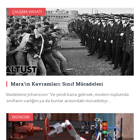
ÇALIŞMA HAYATI
Marx’ın Kavramları: Sınıf Mücadelesi
Madeleine Johansson “Ve şimdi bana gelirsek, modern toplumda
sınıfların varlığını ya da bunlar arasındaki mücadeleyi…
EKONOMI