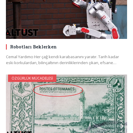
Robotları Beklerken
Cemal Yardımcı Her çağ kendi karabasanını yaratır. Tarih kadar
eski korkulardan, bilinçaltının derinliklerinden çıkan, efsane…
ÖZGÜRLÜK MÜCADELESI