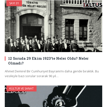
SAYI 31
12 Soruda 29 Ekim 1923’te Neler Oldu? Neler
Olmadı?
Ahmet Demirel Bir Cumhuriyet Bayramı’nı daha geride bıraktık. Bu
vesileyle bazı sorular sorarak 96 yıl…
KÜLTÜR VE SANAT