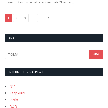
insan doğasının temel unsurları mıdır? Herhangi…
Next
…
1
2
3
5
ARA…
İNTERNETTEN SATIN AL!
N11
KitapYurdu
Idefix
D&R