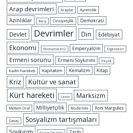
Arap devrimleri
Ayrımcılık
Araplar
Azınlıklar
Demokrasi
Cinsiyetçilik
Barış
Devrimler
Din
Devlet
Edebiyat
Ekonomi
Emperyalizm
Ekonomik kriz
Ergenekon
Ermeni sorunu
Ermeni Soykırımı
Irkçılık
Kemalizm
Kitap
Kapitalizm
Kadın hareketi
Kriz
Kültür ve sanat
Kürt hareketi
Marksizm
Lenin
Milliyetçilik
Roni Margulies
Meltem Oral
Modernite
Sosyalizm tartışmaları
Savaş
Soykırım
Tarih
Suriye Devrimi