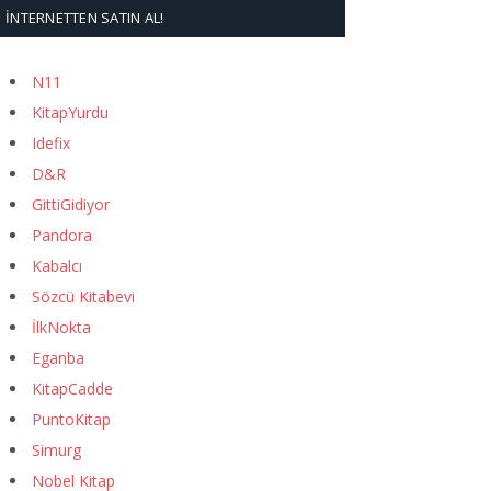
İNTERNETTEN SATIN AL!
N11
KitapYurdu
Idefix
D&R
GittiGidiyor
Pandora
Kabalcı
Sözcü Kitabevi
İlkNokta
Eganba
KitapCadde
PuntoKitap
Simurg
Nobel Kitap