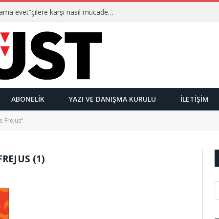
Ulusalcılar kimlerdir ve “Yetmez ama evet”çilere karşı nasıl mücadele ederler?
ABONELIK
YAZI VE DANIŞMA KURULU
İLETIŞIM
e Frejus"
REJUS (1)