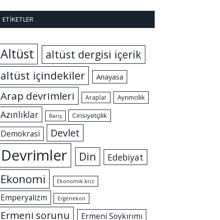
ETIKETLER
Altüst
altüst dergisi içerik
altüst içindekiler
Anayasa
Arap devrimleri
Ayrımcılık
Araplar
Azınlıklar
Cinsiyetçilik
Barış
Devlet
Demokrasi
Devrimler
Din
Edebiyat
Ekonomi
Ekonomik kriz
Emperyalizm
Ergenekon
Ermeni sorunu
Ermeni Soykırımı