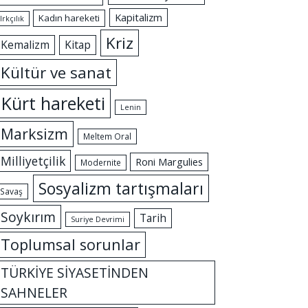
Kapitalizm
Kadın hareketi
Irkçılık
Kriz
Kemalizm
Kitap
Kültür ve sanat
Kürt hareketi
Lenin
Marksizm
Meltem Oral
Milliyetçilik
Roni Margulies
Modernite
Sosyalizm tartışmaları
Savaş
Soykırım
Tarih
Suriye Devrimi
Toplumsal sorunlar
TÜRKİYE SİYASETİNDEN
SAHNELER