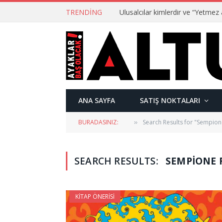
TRENDING
ANA SAYFA
SATIŞ NOKTALARI
BURADASINIZ:
Search Results for "Sempion
»
SEARCH RESULTS:
SEMPIONE F
KITAP ÖNERISI