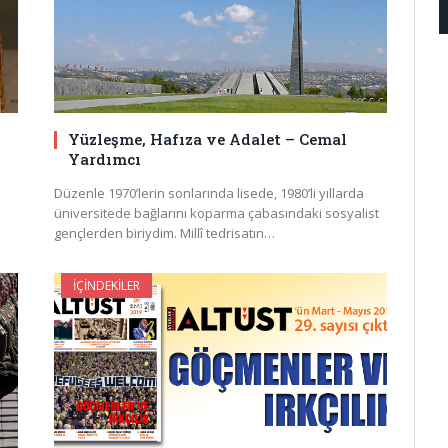
Yüzleşme, Hafıza ve Adalet – Cemal
Yardımcı
Düzenle 1970’lerin sonlarında lisede, 1980’li yıllarda
üniversitede bağlarını koparma çabasındaki sosyalist
gençlerden biriydim. Millî tedrisatın…
İÇINDEKILER