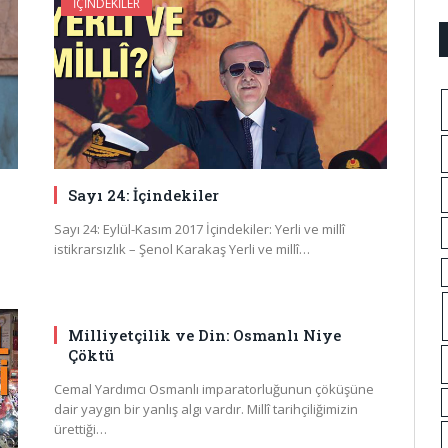
İÇINDEKILER
Sayı 24: İçindekiler
Sayı 24: Eylül-Kasım 2017 İçindekiler: Yerli ve millî
istikrarsızlık – Şenol Karakaş Yerli ve millî…
Milliyetçilik ve Din: Osmanlı Niye
Çöktü
Cemal Yardımcı Osmanlı imparatorluğunun çöküşüne
dair yaygın bir yanlış algı vardır. Millî tarihçiliğimizin
ürettiği…