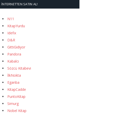
İNTERNETTEN SATIN AL!
N11
KitapYurdu
Idefix
D&R
GittiGidiyor
Pandora
Kabalcı
Sözcü Kitabevi
İlkNokta
Eganba
KitapCadde
PuntoKitap
Simurg
Nobel Kitap