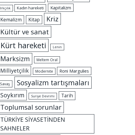
Kapitalizm
Kadın hareketi
Irkçılık
Kriz
Kemalizm
Kitap
Kültür ve sanat
Kürt hareketi
Lenin
Marksizm
Meltem Oral
Milliyetçilik
Roni Margulies
Modernite
Sosyalizm tartışmaları
Savaş
Soykırım
Tarih
Suriye Devrimi
Toplumsal sorunlar
TÜRKİYE SİYASETİNDEN
SAHNELER