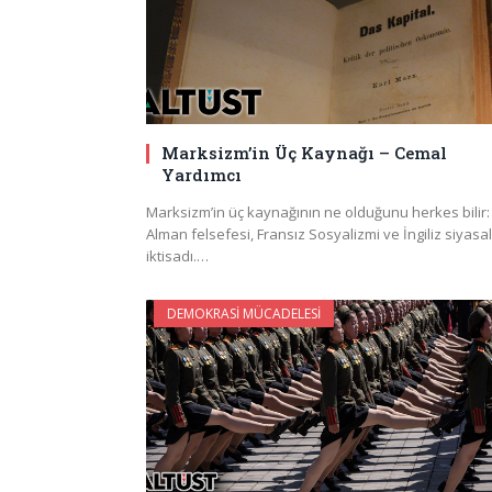
Marksizm’in Üç Kaynağı – Cemal
Yardımcı
Marksizm’in üç kaynağının ne olduğunu herkes bilir:
Alman felsefesi, Fransız Sosyalizmi ve İngiliz siyasal
iktisadı.…
DEMOKRASI MÜCADELESI