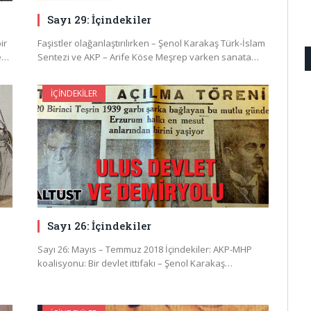
Sayı 29: İçindekiler
ir
Faşistler olağanlaştırılırken – Şenol Karakaş Türk-İslam
ne…
Sentezi ve AKP – Arife Köse Meşrep varken sanata…
İÇINDEKILER
Sayı 26: İçindekiler
Sayı 26: Mayıs – Temmuz 2018 İçindekiler: AKP-MHP
koalisyonu: Bir devlet ittifakı – Şenol Karakaş…