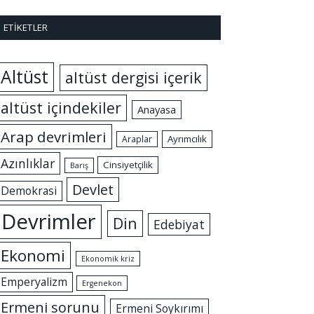
ETIKETLER
Altüst
altüst dergisi içerik
altüst içindekiler
Anayasa
Arap devrimleri
Ayrımcılık
Araplar
Azınlıklar
Cinsiyetçilik
Barış
Devlet
Demokrasi
Devrimler
Din
Edebiyat
Ekonomi
Ekonomik kriz
Emperyalizm
Ergenekon
Ermeni sorunu
Ermeni Soykırımı