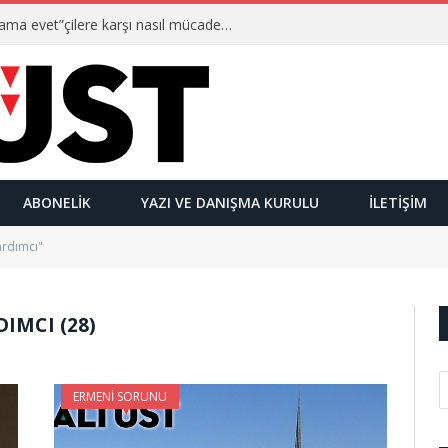
Ulusalcılar kimlerdir ve “Yetmez ama evet”çilere karşı nasıl mücadele ederler?
ABONELIK
YAZI VE DANIŞMA KURULU
İLETIŞIM
ardımcı"
IMCI (28)
ERMENI SORUNU