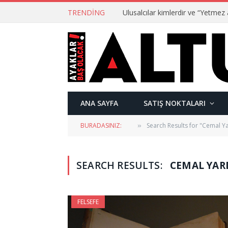
TRENDING
ANA SAYFA
SATIŞ NOKTALARI
BURADASINIZ:
Search Results for "Cemal Y
»
SEARCH RESULTS:
CEMAL YARD
FELSEFE