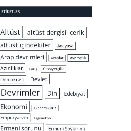
ETIKETLER
Altüst
altüst dergisi içerik
altüst içindekiler
Anayasa
Arap devrimleri
Ayrımcılık
Araplar
Azınlıklar
Cinsiyetçilik
Barış
Devlet
Demokrasi
Devrimler
Din
Edebiyat
Ekonomi
Ekonomik kriz
Emperyalizm
Ergenekon
Ermeni sorunu
Ermeni Soykırımı