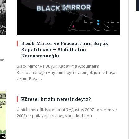
Black Mirror ve Foucault’nun Büyük
Kapatılma’sı – Abdulhalim
Karaosmanoğlu
uan
Black Mirror ve Büyük Kapatılma Abdulhalim
Karaosmanoğlu Hayatım boyunca birçok jüri ile başa
çıktım. Başa…
Küresel krizin neresindeyiz?
Ümit İzmen İlk işaretlerini 9 Ağustos 2007’de veren ve
2008’de patlayan kriz beş yılını doldurdu.…