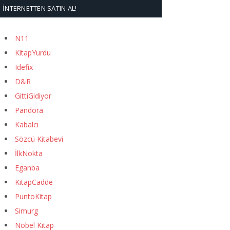
İNTERNETTEN SATIN AL!
N11
KitapYurdu
Idefix
D&R
GittiGidiyor
Pandora
Kabalcı
Sözcü Kitabevi
İlkNokta
Eganba
KitapCadde
PuntoKitap
Simurg
Nobel Kitap