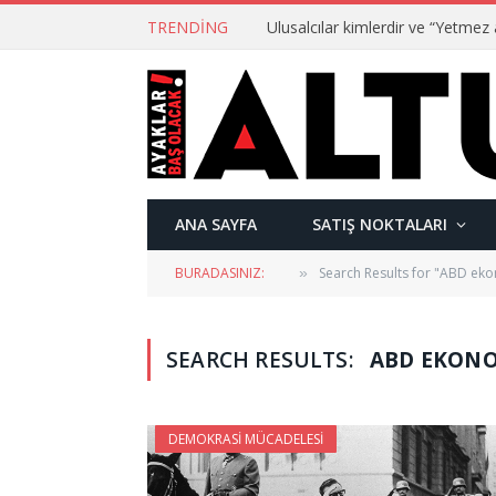
TRENDING
ANA SAYFA
SATIŞ NOKTALARI
BURADASINIZ:
Search Results for "ABD eko
»
SEARCH RESULTS:
ABD EKONOM
DEMOKRASI MÜCADELESI