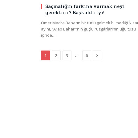
Saçmalığın farkına varmak neyi
gerektirir? Başkaldırıyı!
Ömer Madra Baharın bir türlü gelmek bilmediği Nisa
ayını, “Arap Baharı”nın güçlü rüzgârlarının uğultusu
içinde…
Next
…
1
2
3
6