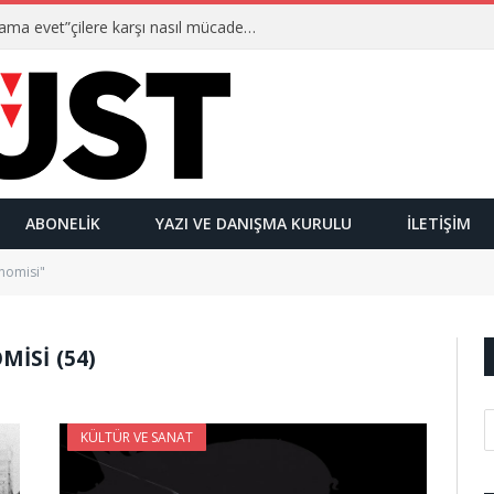
Ulusalcılar kimlerdir ve “Yetmez ama evet”çilere karşı nasıl mücadele ederler?
ABONELIK
YAZI VE DANIŞMA KURULU
İLETIŞIM
nomisi"
ISI (54)
KÜLTÜR VE SANAT