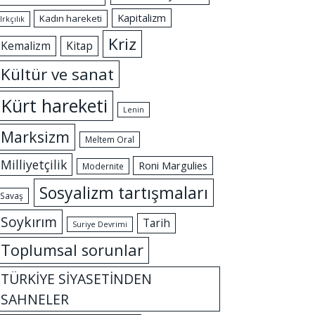
Kapitalizm
Kadın hareketi
Irkçılık
Kriz
Kemalizm
Kitap
Kültür ve sanat
Kürt hareketi
Lenin
Marksizm
Meltem Oral
Milliyetçilik
Roni Margulies
Modernite
Sosyalizm tartışmaları
Savaş
Soykırım
Tarih
Suriye Devrimi
Toplumsal sorunlar
TÜRKİYE SİYASETİNDEN
SAHNELER