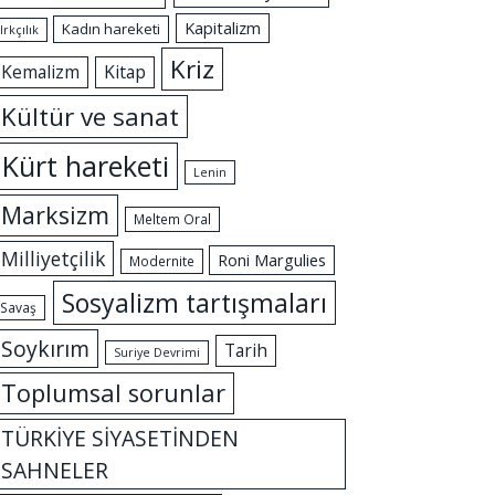
Kapitalizm
Kadın hareketi
Irkçılık
Kriz
Kemalizm
Kitap
Kültür ve sanat
Kürt hareketi
Lenin
Marksizm
Meltem Oral
Milliyetçilik
Roni Margulies
Modernite
Sosyalizm tartışmaları
Savaş
Soykırım
Tarih
Suriye Devrimi
Toplumsal sorunlar
TÜRKİYE SİYASETİNDEN
SAHNELER