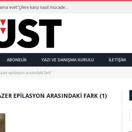
Ulusalcılar kimlerdir ve “Yetmez ama evet”çilere karşı nasıl mücadele ederler?
ABONELIK
YAZI VE DANIŞMA KURULU
İLETIŞIM
lazer epilasyon arasındaki fark"
AZER EPILASYON ARASINDAKI FARK (1)