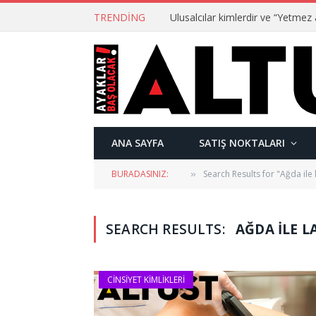
TRENDING
ANA SAYFA
SATIŞ NOKTALARI
BURADASINIZ:
Search Results for "Ağda ile 
»
SEARCH RESULTS:
AĞDA ILE L
CINSIYET KIMLIKLERI