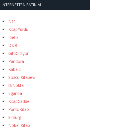
İNTERNETTEN SATIN AL!
N11
KitapYurdu
Idefix
D&R
GittiGidiyor
Pandora
Kabalcı
Sözcü Kitabevi
İlkNokta
Eganba
KitapCadde
PuntoKitap
Simurg
Nobel Kitap