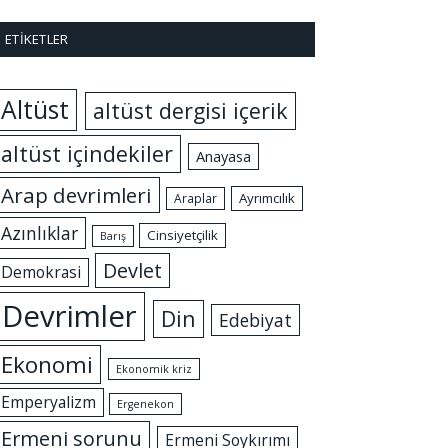
ETIKETLER
Altüst
altüst dergisi içerik
altüst içindekiler
Anayasa
Arap devrimleri
Ayrımcılık
Araplar
Azınlıklar
Cinsiyetçilik
Barış
Devlet
Demokrasi
Devrimler
Din
Edebiyat
Ekonomi
Ekonomik kriz
Emperyalizm
Ergenekon
Ermeni sorunu
Ermeni Soykırımı