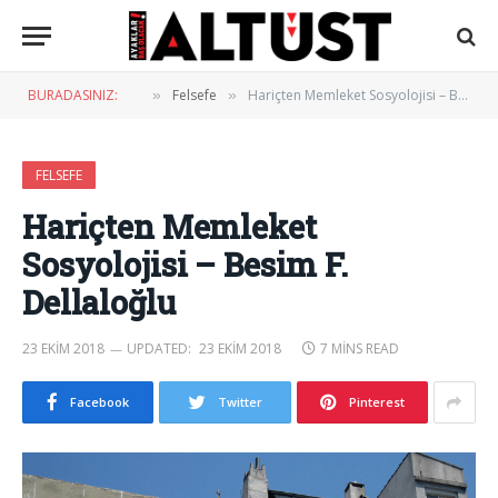
BURADASINIZ:
Felsefe
Hariçten Memleket Sosyolojisi – Besim F. Dellaloğlu
»
»
FELSEFE
Hariçten Memleket
Sosyolojisi – Besim F.
Dellaloğlu
23 EKIM 2018
UPDATED:
23 EKIM 2018
7 MINS READ
Facebook
Twitter
Pinterest