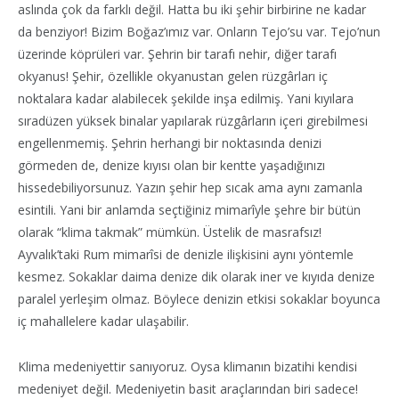
aslında çok da farklı değil. Hatta bu iki şehir birbirine ne kadar
da benziyor! Bizim Boğaz’ımız var. Onların Tejo’su var. Tejo’nun
üzerinde köprüleri var. Şehrin bir tarafı nehir, diğer tarafı
okyanus! Şehir, özellikle okyanustan gelen rüzgârları iç
noktalara kadar alabilecek şekilde inşa edilmiş. Yani kıyılara
sıradüzen yüksek binalar yapılarak rüzgârların içeri girebilmesi
engellenmemiş. Şehrin herhangi bir noktasında denizi
görmeden de, denize kıyısı olan bir kentte yaşadığınızı
hissedebiliyorsunuz. Yazın şehir hep sıcak ama aynı zamanla
esintili. Yani bir anlamda seçtiğiniz mimarîyle şehre bir bütün
olarak “klima takmak” mümkün. Üstelik de masrafsız!
Ayvalık’taki Rum mimarîsi de denizle ilişkisini aynı yöntemle
kesmez. Sokaklar daima denize dik olarak iner ve kıyıda denize
paralel yerleşim olmaz. Böylece denizin etkisi sokaklar boyunca
iç mahallelere kadar ulaşabilir.
Klima medeniyettir sanıyoruz. Oysa klimanın bizatihi kendisi
medeniyet değil. Medeniyetin basit araçlarından biri sadece!