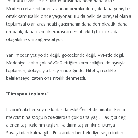
“muhafazakâr” ile bir “laik”in arasındakinden daha azdır.
Modern orta sınıflar en azından bizimkinden çok daha geniş bir
ortak kamusallık içinde yaşıyorlar. Bu da belki de bireysel olanla
toplumsal olan arasındaki çakışmanın daha demokratik, daha
empatik, daha öznelliklerarası (intersübjektif) bir noktada
oluşabilmesini sağlayabiliyor.
Yani medeniyet yolda değil, gökdelende değil, AVM’de değil.
Medeniyet daha çok sözünü ettiğim kamusallığın, dolayısıyla
toplumun, dolayısıyla bireyin niteliğinde. Nitelik, nicelikle
belirlenseydi zaten ona nitelik denmezdi.
“Pimapen toplumu”
Lizbon’daki her şey ne kadar da eski! Öncelikle binalar. Kentin
mevcut bina stoğu bizdekilerden çok daha yaşlı. Taş gibi değil,
alenen taş! Kaldırım taşları. Kaldırım taşları İkinci Dünya
Savaşı’ndan kalma gibi! En azından her belediye seçiminden