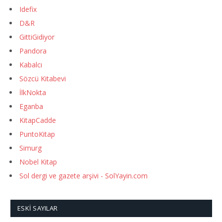
Idefix
D&R
GittiGidiyor
Pandora
Kabalcı
Sözcü Kitabevi
İlkNokta
Eganba
KitapCadde
PuntoKitap
Simurg
Nobel Kitap
Sol dergi ve gazete arşivi - SolYayin.com
ESKI SAYILAR