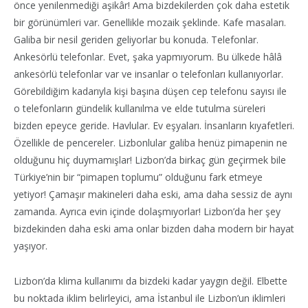
önce yenilenmediği aşikâr! Ama bizdekilerden çok daha estetik
bir görünümleri var. Genellikle mozaik şeklinde. Kafe masaları.
Galiba bir nesil geriden geliyorlar bu konuda. Telefonlar.
Ankesörlü telefonlar. Evet, şaka yapmıyorum. Bu ülkede hâlâ
ankesörlü telefonlar var ve insanlar o telefonları kullanıyorlar.
Görebildiğim kadarıyla kişi başına düşen cep telefonu sayısı ile
o telefonların gündelik kullanılma ve elde tutulma süreleri
bizden epeyce geride. Havlular. Ev eşyaları. İnsanların kıyafetleri.
Özellikle de pencereler. Lizbonlular galiba henüz pimapenin ne
olduğunu hiç duymamışlar! Lizbon’da birkaç gün geçirmek bile
Türkiye’nin bir “pimapen toplumu” olduğunu fark etmeye
yetiyor! Çamaşır makineleri daha eski, ama daha sessiz de aynı
zamanda. Ayrıca evin içinde dolaşmıyorlar! Lizbon’da her şey
bizdekinden daha eski ama onlar bizden daha modern bir hayat
yaşıyor.
Lizbon’da klima kullanımı da bizdeki kadar yaygın değil. Elbette
bu noktada iklim belirleyici, ama İstanbul ile Lizbon’un iklimleri