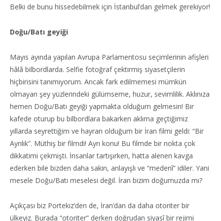
Belki de bunu hissedebilmek için İstanbul’dan gelmek gerekiyor!
Doğu/Batı geyiği
Mayıs ayında yapılan Avrupa Parlamentosu seçimlerinin afişleri
hâlâ bilbordlarda. Selfie fotoğraf çektirmiş siyasetçilerin
hiçbirisini tanımıyorum. Ancak fark edilmemesi mümkün
olmayan şey yüzlerindeki gülümseme, huzur, sevimlilik. Aklınıza
hemen Doğu/Batı geyiği yapmakta olduğum gelmesin! Bir
kafede oturup bu bilbordlara bakarken aklıma geçtiğimiz
yıllarda seyrettiğim ve hayran olduğum bir İran filmi geldi: “Bir
Ayrılık”. Müthiş bir filmdi! Ayrı konu! Bu filmde bir nokta çok
dikkatimi çekmişti. İnsanlar tartışırken, hatta alenen kavga
ederken bile bizden daha sakin, anlayışlı ve “medenî” idiler. Yani
mesele Doğu/Batı meselesi değil. İran bizim doğumuzda mı?
Açıkçası biz Portekiz’den de, İran’dan da daha otoriter bir
ülkeyiz. Burada “otoriter” derken doğrudan siyasî bir rejimi