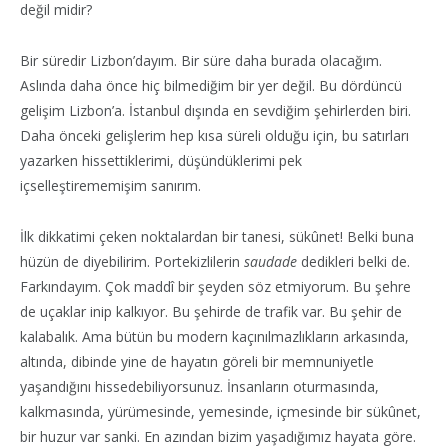
değil midir?
Bir süredir Lizbon’dayım. Bir süre daha burada olacağım.
Aslında daha önce hiç bilmediğim bir yer değil. Bu dördüncü
gelişim Lizbon’a. İstanbul dışında en sevdiğim şehirlerden biri.
Daha önceki gelişlerim hep kısa süreli olduğu için, bu satırları
yazarken hissettiklerimi, düşündüklerimi pek
içselleştirememişim sanırım.
İlk dikkatimi çeken noktalardan bir tanesi, sükûnet! Belki buna
hüzün de diyebilirim. Portekizlilerin
saudade
dedikleri belki de.
Farkındayım. Çok maddî bir şeyden söz etmiyorum. Bu şehre
de uçaklar inip kalkıyor. Bu şehirde de trafik var. Bu şehir de
kalabalık. Ama bütün bu modern kaçınılmazlıkların arkasında,
altında, dibinde yine de hayatın göreli bir memnuniyetle
yaşandığını hissedebiliyorsunuz. İnsanların oturmasında,
kalkmasında, yürümesinde, yemesinde, içmesinde bir sükûnet,
bir huzur var sanki. En azından bizim yaşadığımız hayata göre.