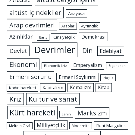
altüst içindekiler
Anayasa
Arap devrimleri
Ayrımcılık
Araplar
Azınlıklar
Demokrasi
Cinsiyetçilik
Barış
Devrimler
Din
Devlet
Edebiyat
Ekonomi
Emperyalizm
Ekonomik kriz
Ergenekon
Ermeni sorunu
Ermeni Soykırımı
Irkçılık
Kemalizm
Kitap
Kapitalizm
Kadın hareketi
Kriz
Kültür ve sanat
Kürt hareketi
Marksizm
Lenin
Milliyetçilik
Roni Margulies
Meltem Oral
Modernite