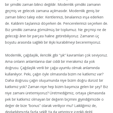
bir şimdiki zaman bilinci değildir. Modernlik şimdiki zamanın
geçmiş ve gelecek zamana açılmasıdır. Modernlik geniş bir
zaman bilinci talep eder. Kentlerinizi, binalarınızı inşa ederken
de. Kaldırım taşlarınızı döşerken de. Pencerelerinizi seçerken de.
Biz şimdiki zamana gömülmüş bir toplumuz. Ne geçmişi ne de
geleceği ânın bir parçası haline getirebiliyoruz. Zamanın üç
boyutu arasında sağlıklı bir ilişki kurabilmeyi beceremiyoruz.
Modernlik, çağdaşlık, ilericilik gibi “şık” kavramları çok seviyoruz.
Ama onların anlamlarına dair ciddi bir merakımız da yok
doğrusu. Çağdaşlık verili bir çağa uyumlu olmak anlamında
kullanılıyor. Peki, çağın öyle olmasında bizim ne katkımız var?
Daha doğrusu çağın oluşumunda niye bizim doğru dürüst bir
katkımız yok? Zaman niye hep bizim başımıza gelen bir şey? Biz
niye zamanı üretemiyoruz? Üretmediğimiz, ortaya çıkmasında
pek bir katkımız olmayan bir değerin biçimini giyindiğimizde o
değer de bize “bonus” olarak veriliyor mu? Laikliğimiz de,
dindarlığımızda fazla şeklî! Ya da yeterince içerikli değil.