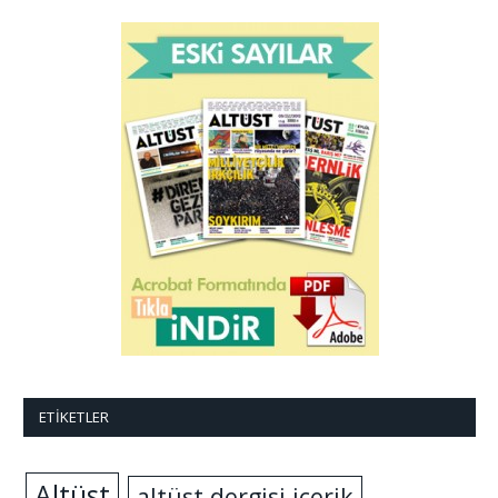
ETIKETLER
Altüst
altüst dergisi içerik