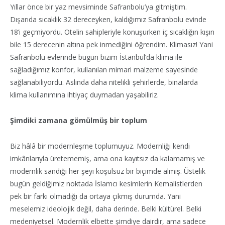
Yıllar önce bir yaz mevsiminde Safranbolu’ya gitmiştim.
Dışarıda sıcaklık 32 dereceyken, kaldığımız Safranbolu evinde
18’i geçmiyordu. Otelin sahipleriyle konuşurken iç sıcaklığın kışın
bile 15 derecenin altına pek inmediğini öğrendim. Klimasız! Yani
Safranbolu evlerinde bugün bizim İstanbul’da klima ile
sağladığımız konfor, kullanılan mimari malzeme sayesinde
sağlanabiliyordu. Aslında daha nitelikli şehirlerde, binalarda
klima kullanımına ihtiyaç duymadan yaşabiliriz.
Şimdiki zamana gömülmüş bir toplum
Biz hâlâ bir modernleşme toplumuyuz. Modernliği kendi
imkânlarıyla üretememiş, ama ona kayıtsız da kalamamış ve
modernlik sandığı her şeyi koşulsuz bir biçimde almış. Üstelik
bugün geldiğimiz noktada İslamcı kesimlerin Kemalistlerden
pek bir farkı olmadığı da ortaya çıkmış durumda. Yani
meselemiz ideolojik değil, daha derinde. Belki kültürel. Belki
medeniyetsel. Modernlik elbette şimdiye dairdir, ama sadece