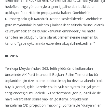
izlenimlerle narkotik bir etki, kolektif bir akıl tutulması yaratmayı
hedefler. İmge yönetimiyle algının işgaline dair belki de en
açıklayıcı ifade Hitler’in propaganda bakanı Goebbels’in
Nürnberg’deki Işık Katedrali üzerine söyledikleridir. Goebbels’e
göre meydandaki büyülenmiş kalabalıklar aslında “bilinçli olarak
kavrayamadıkları bir büyük kanunun emrindedir,” ve hatta
kendileri ne olduğunu tam olarak bilmemelerine rağmen bu
kanunu “gece uykularında ezberden okuyabilmektedirler.”
III. 2016
Yenikapı Meydanı’ndaki 563. fetih yıldönümü kutlamaları
öncesinde AK Parti İstanbul İl Başkanı Selim Temurci bu tür
toplantılar için özel olarak doldurulmuş bu devasa alanda “çok
büyük görsel, ışıkla, lazerle çok büyük bir tiyatral bir çalışma”
sergileneceğini müjdeledi. Bu performansı görüp, özellikle de
hava karardıktan sonra yapılan gösteriyi, projeksiyon
haritalama (3D projection mapping) yöntemiyle “dünyanın en