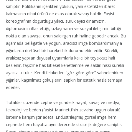
sahiptir. Politikanın içerikten yoksun, yani estetikten ibaret
kalmasının nihai ürünü de esas olarak savaş halidir. Faşist
koreografinin doğurduğu yıkıcı, sürükleyici dinamizm,
diplomasinin iflas ettiği, uzlaşmanın ve sosyal iletişimin bittiği
nokta olan savaşa, onun saldırgan ruh haline gebedir ancak. Bu
aşamada belâgatle ve yoğun, aracısız imge bombardımanıyla
yığınlarda dürtüsel bir hareketlilik durumu elde edilir. Sürekli,
aralıksız yapılan duyusal uyarımlarla kalıcı bir teyakkuz hali
beslenir, faşizme has kitlesel kenetlenme ve saldırı hissi sürekli
ayakta tutulur. Kendi felaketleri “göz göre göre” sahnelenirken
yığınlar, kaçınılmaz çöküşlerini sapkın bir estetik hazla temaşa
ederler.
Totaliter düzende cephe ve gündelik hayat, savaş ve medya,
teknoloji ve beden (faşist Marinetti’nin zevkine uygun olarak)
birbirine karışmıştır adeta. Endüstrileşmiş görsel imge hem
cephede hem hayatta aynı derecede stratejik değere sahiptir.
Basın, sinema ve temaşa dünyası propaganda aygıtının