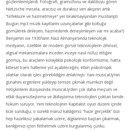
gözlemlemişlerdi. Fotoğrafı, gramofonu ve daktiloyu gören
Nietzsche mesela, aracısız ve duraksız veri akışının artık
“tefekküre ve hazmetmeye” yer bırakmayışından muzdaripti
(bugün mp3 müzik kayıtlarını uzunçalarlar gibi koltuğa
gömülerek dinleyen, hazmederek deneyimleyen var mı acaba?)
Benjamin ise 1930’ların Nazi Almanya’sında teknolojik
medyanın, özellikle de modern görsel teknolojilerin zihinsel,
algısal mekanizmalara inceden inceye nasıl nüfuz ettiğini
görmüş, bu araçların kolaylıkla psikolojik konformizme, hatta
kitlesel trans hallerine yol açabileceğini, etkin psikotropik
silahlar olarak işlev görebildiğini anlatmıştı. Yani musical.ly’nin
günahını ergenlere yükleyip temize çıkmak mümkün değil.
Yetişkinlerin dünyasında musical.ly’den çok daha meş’um ve
etkili duyarsızlaştırma ve âtıllaştırma teknolojileri çoktan beridir
hüküm sürüyor. Yeni teknolojinin Kapitalist oyun düzeni içinde
bize sunduğu, o sürekli maruz kaldığımız “hazır gerçeklik” bizi
hep hazırlıksız yakalamak üzere, algılarımızı baştan çıkarmak,
benliğimizi içten fethetmek üzere kurgulanmış çünkü.