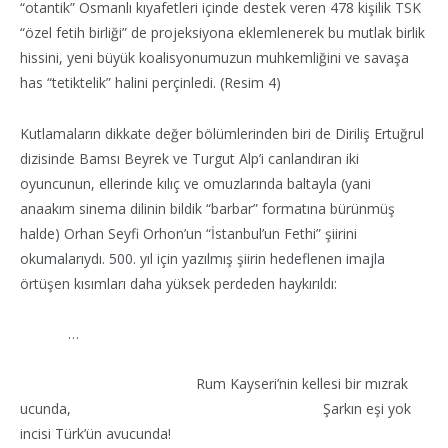
“otantik” Osmanlı kıyafetleri içinde destek veren 478 kişilik TSK
“özel fetih birliği” de projeksiyona eklemlenerek bu mutlak birlik
hissini, yeni büyük koalisyonumuzun muhkemliğini ve savaşa
has “tetiktelik” halini perçinledi. (Resim 4)
Kutlamaların dikkate değer bölümlerinden biri de Diriliş Ertuğrul
dizisinde Bamsı Beyrek ve Turgut Alp’i canlandıran iki
oyuncunun, ellerinde kılıç ve omuzlarında baltayla (yani
anaakım sinema dilinin bildik “barbar” formatına bürünmüş
halde) Orhan Seyfi Orhon’un “İstanbul’un Fethi” şiirini
okumalarıydı. 500. yıl için yazılmış şiirin hedeflenen imajla
örtüşen kısımları daha yüksek perdeden haykırıldı:
…
Rum Kayseri’nin kellesi bir mızrak
ucunda, Şarkın eşi yok
incisi Türk’ün avucunda!