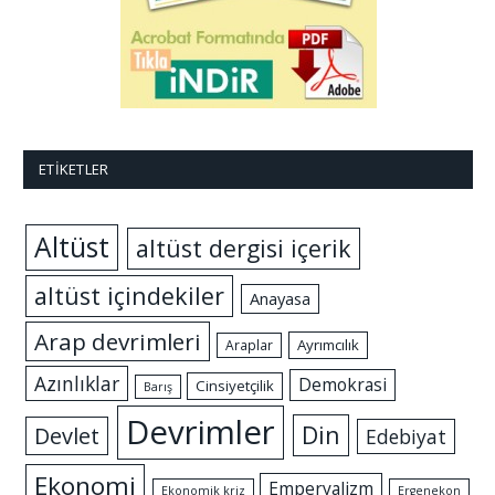
ETIKETLER
Altüst
altüst dergisi içerik
altüst içindekiler
Anayasa
Arap devrimleri
Ayrımcılık
Araplar
Azınlıklar
Demokrasi
Cinsiyetçilik
Barış
Devrimler
Din
Devlet
Edebiyat
Ekonomi
Emperyalizm
Ekonomik kriz
Ergenekon