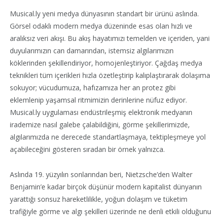
Musical.ly yeni medya dünyasının standart bir ürünü aslında.
Görsel odaklı modern medya düzeninde esas olan hızlı ve
aralıksız veri akışı. Bu akış hayatımızı temelden ve içeriden, yani
duyularımızın can damarından, istemsiz algılarımızın
köklerinden şekillendiriyor, homojenleştiriyor. Çağdaş medya
teknikleri tüm içerikleri hızla özetleştirip kalıplaştırarak dolaşıma
sokuyor; vücudumuza, hafızamıza her an protez gibi
eklemlenip yaşamsal ritmimizin derinlerine nüfuz ediyor.
Musical.ly uygulaması endüstrileşmiş elektronik medyanın
irademize nasıl galebe çalabildiğini, görme şekillerimizde,
algılarımızda ne derecede standartlaşmaya, tektipleşmeye yol
açabileceğini gösteren sıradan bir örnek yalnızca.
Aslında 19. yüzyılın sonlarından beri, Nietzsche’den Walter
Benjamin’e kadar birçok düşünür modern kapitalist dünyanın
yarattığı sonsuz hareketlilikle, yoğun dolaşım ve tüketim
trafiğiyle görme ve algı şekilleri üzerinde ne denli etkili olduğunu