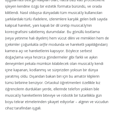
işleyen kendine özgü bir estetik formata büründü, ve orada
kilitlendi. Nasıl olduysa dünyadaki tüm musical.ly kullanıcıları
şarkılardaki türlü ifadelere, izlenimlere karşılık gelen belli sayıda
kalıpsal hareket, yani kapalı bir dil üretip musical.ly’nin
koreografisini sabitlemiş durumdalar. Bu gönüllü kısıtlama
(veya yetinme hali diyelim) hem vücut dilini ve mimikleri hem de
(çekimler çoğunlukla
selfie
modunda ve hareketli yapıldığından)
kamera açı ve hareketlerini kapsıyor. Böylece serbest
doğaçlama veya hınzırca göndermeler gibi farklı ve aykırı
deneyimleri pekala mümkün kılabilecek olan musical.ly kendi
içine kapanan, kodlanmış ve sürprizden yoksun bir dünya
yaratmış oldu. Dışarıdan bakan biri için bu amatör kliplerin
tümü birbirine benziyor. Ortaokul öğretmenleri özellikle kız
öğrencilerin durdukları yerde, ellerinde telefon yokken bile
musical.ly hareketlerini biteviye ve robotik bir tutarlılıkla gün
boyu tekrar etmelerinden şikayet ediyorlar – algının ve vücudun
cihaz tarafından işgali.