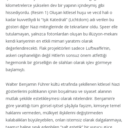
kilometrelerce yükselen dev bir yapının içindeymiş gibi
hissediyordu. (Resim 1) Oluşan kitlesel huşu ve vecd hali o
kadar kuvvetliydi ki “Işık Katedrali” (Lichtdom) adı verilen bu
gösteri diğer Nazi mitinglerinde de tekrarlanır oldu. Speer elle
tutulamayan, yalnızca fotonlardan oluşan bu illüzyon-mekanı
kendi kariyerinin en etkili mimari yaratımı olarak
değerlendirecekti. Flak projektörleri sadece Luftwaffe’nin,
askeri cephaneliğin değil Hitler’in sonsuz önem atfettiği
hegemonik bir görselliğin de silahları olarak işlev görmeye
başlamıştı.
Walter Benjamin Führer kültü etrafında şekillenen kitlesel Nazi
gösterilerini politikanın içinin boşalması ve siyaset alanının
mutlak şekilde estetikleşmesi olarak nitelendirir. Benjamin’e
göre yarattığı tüm görsel-işitsel şâşâyla faşizm, kimseye temel
haklarını vermeden, mülkiyet ilişkilerini değiştirmeden
kalabalıkları büyüleyebilen, onları istemsiz olarak dalgalanmaya,
taarruz haline sevk edenbilen “salt estetik” bir vurucu güce