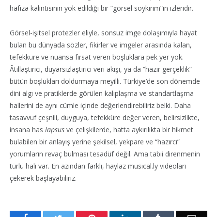
hafıza kalıntısının yok edildiği bir “görsel soykırım”ın izleridir.
Görsel-işitsel protezler eliyle, sonsuz imge dolaşımıyla hayat
bulan bu dünyada sözler, fikirler ve imgeler arasında kalan,
tefekküre ve nüansa fırsat veren boşluklara pek yer yok.
Âtıllaştırıcı, duyarsızlaştırıcı veri akışı, ya da “hazır gerçeklik”
bütün boşlukları doldurmaya meyilli. Türkiye’de son dönemde
dini algı ve pratiklerde görülen kalıplaşma ve standartlaşma
hallerini de aynı cümle içinde değerlendirebiliriz belki. Daha
tasavvuf çeşnili, duyguya, tefekküre değer veren, belirsizlikte,
insana has
lapsus
ve çelişkilerde, hatta aykırılıkta bir hikmet
bulabilen bir anlayış yerine şekilsel, yekpare ve “hazırcı”
yorumların revaç bulması tesadüf değil. Ama tabii direnmenin
türlü hali var. En azından farklı, haylaz musical.ly videoları
çekerek başlayabiliriz.