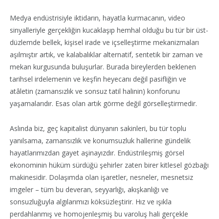
Medya endüstrisiyle iktidarın, hayatla kurmacanın, video
sinyalleriyle gerçekliğin kucaklaşıp hemhal olduğu bu tür bir üst-
düzlemde bellek, kişisel irade ve içselleştirme mekanizmaları
aşılmıştır artık, ve kalabalıklar alternatif, sentetik bir zaman ve
mekan kurgusunda buluşurlar. Burada bireylerden beklenen
tarihsel irdelemenin ve keşfin heyecanı değil pasifliğin ve
atâletin (zamansızlık ve sonsuz tatil halinin) konforunu
yaşamalarıdır. Esas olan artık görme değil görselleştirmedir.
Aslında biz, geç kapitalist dünyanın sakinleri, bu tür toplu
yanılsama, zamansızlık ve konumsuzluk hallerine gündelik
hayatlarımızdan gayet aşinayızdır. Endüstrileşmiş görsel
ekonominin hüküm sürdüğü şehirler zaten birer kitlesel gözbağı
makinesidir. Dolaşımda olan işaretler, nesneler, mesnetsiz
imgeler – tüm bu deveran, seyyarlığı, akışkanlığı ve
sonsuzluğuyla algılarımızı köksüzleştirir. Hız ve ışıkla
perdahlanmış ve homojenleşmiş bu varoluş hali gerçekle