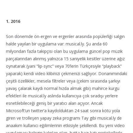
1. 2016
Son dönemde ön-ergen ve ergenler arasında popülerliği salgın
halde yayılan bir uygulama var: musical.ly. Şu anda 60
milyondan fazla takipçisi olan bu uygulama güncel pop müzik
parçalarından alınmış yalnızca 15 saniyelik kesitler üzerine ağız
oynatarak (yani “lip-sync” veya 70’lerin Türkçesiyle “playback”
yaparak) kendi video klibinizi çekmenizi sağlıyor. Donanımındaki
çeşitli özellikler, mesela filtreler veya (çekim sırasında şarkıyı
yavaş çalarak kaydı normal hızda almak gibi) mahirce kurgu
efektleri ile musical.ly aslında kullanıcıya çok sıradışı yerlere
esnetilebileceği geniş bir yaratıcı alan açıyor. Ancak
Microsoft’un twitter’a kaydolduktan 24 saat sonra kötü yola
giren ve trolleşen yapay zeka programı Tay gibi musical.ly de
anaakım kullanıcı eğilimlerinin etkisiyle şekillendi. Bu yeni video
uygulaması belirgin kalıpları olan, hatta bazı katı protokollerle