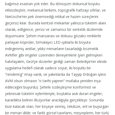
bağımızı esastan yok eder. Bu dönüşüm dokunsal boyutu
etkisizleştirir, mekansal birikimi, topografik hafızayı sıfırlar, ve
Nietzsche’nin pek önemsediği intikal ve hazım süreçlerini
geçersiz kılar. Burada kentsel mekanlar yalnızca tüketim alanı
olarak, edilgence, yersiz ve zamansız bir sentetik düzlemde
duyumsanır. Şehrin manzarası ve dokusu gözalıcı renklerle
parlayan köprüler, tırmalayıcı LED ışıklarla iki boyuta
indirgenmiş anıtlar, yıldız mimarların tasarladığı kozmetik
AVM’ler gibi imgeler üzerinden deneyimlenir (yeri gelmişken
hatırlayalım, Gezi’ye dozerler girdiği zaman Belediye’nin elinde
uygulama hedefi olarak sadece soyut, iki boyutlu bir
“rendering” imajı vardı, ve yakınlarda da Tayyip Erdoğan işlevi
AVM olsun olmasın “o tarihi yapının” mutlaka yeniden inşa
edileceğini buyurdu). Şehirle özdeşleşme konformist ve
yeknesak tüketim eylemleriyle, boşlukta asılı duran imgeler,
karanlıkta beliren illüzyonlar aracılığıyla gerçekleşir. Sonunda
bize kalacak olan, her köşeye sinmiş, tekdüze, eril ve buyurgan
bir mimari dildir; ve farklı görsel tavırların, meşreplerin, her türlü