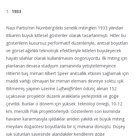
1933
Nazi Partisi’nin Nürnberg’deki senelik mitingleri 1933 yılından
itibaren büyük kitlesel gösteriler olarak tasarlanmıştı. Hitler bu
gösterilerin kusursuz performatif düzenleriyle, anıtsal boyutları
ve görsel ağırlıklı teknolojik efektleriyle kitleleri büyüleyecek
hayati silahlar olarak kullanılmasını öngörüyordu. İlk miting için
planlanan devasa stadyum zamanında yetiştirilemeyince
Hitler’in baş mimarı Albert Speer anıtsallık etkisini sağlamak için
maddi varlığı olmayan bir mimari elemanı devreye soktu: ışık.
Bitmemiş yapının üzerine
Luftwaffe
’den ödünç alınan 152
uçaksavar projektör düzenli aralıklarla yerleştirildi ve göğe
çevrildi. Bunlar o dönem için yüksek teknoloji örneği, 10-12
km. menzilli Flak projektörleriydi. Gösterilerin son kısmında
havanın kararmasıyla ışıldaklar aniden yakıldı ve büyük miting
meydanı doğaötesi boyutlarda bir iç mekana dönüştü. Düşey
ışık sütunları sayesinde alandakiler kendilerini göğe