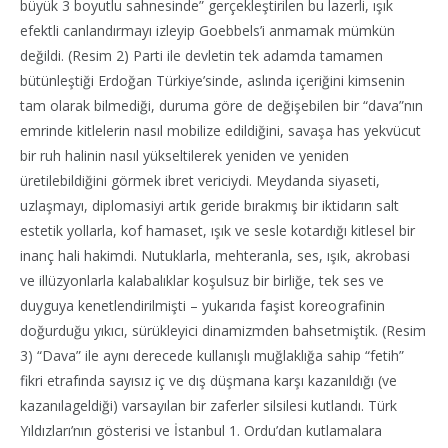
büyük 3 boyutlu sahnesinde” gerçekleştirilen bu lazerli, ışık
efektli canlandırmayı izleyip Goebbels’i anmamak mümkün
değildi. (Resim 2) Parti ile devletin tek adamda tamamen
bütünleştiği Erdoğan Türkiye’sinde, aslında içeriğini kimsenin
tam olarak bilmediği, duruma göre de değişebilen bir “dava”nın
emrinde kitlelerin nasıl mobilize edildiğini, savaşa has yekvücut
bir ruh halinin nasıl yükseltilerek yeniden ve yeniden
üretilebildiğini görmek ibret vericiydi. Meydanda siyaseti,
uzlaşmayı, diplomasiyi artık geride bırakmış bir iktidarın salt
estetik yollarla, kof hamaset, ışık ve sesle kotardığı kitlesel bir
inanç hali hakimdi. Nutuklarla, mehteranla, ses, ışık, akrobasi
ve illüzyonlarla kalabalıklar koşulsuz bir birliğe, tek ses ve
duyguya kenetlendirilmişti – yukarıda faşist koreografinin
doğurduğu yıkıcı, sürükleyici dinamizmden bahsetmiştik. (Resim
3) “Dava” ile aynı derecede kullanışlı muğlaklığa sahip “fetih”
fikri etrafında sayısız iç ve dış düşmana karşı kazanıldığı (ve
kazanılageldiği) varsayılan bir zaferler silsilesi kutlandı. Türk
Yıldızları’nın gösterisi ve İstanbul 1. Ordu’dan kutlamalara