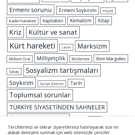
Ermeni sorunu
Ermeni Soykırımı
Irkçılık
Kemalizm
Kitap
Kapitalizm
Kadın hareketi
Kriz
Kültür ve sanat
Kürt hareketi
Marksizm
Lenin
Milliyetçilik
Roni Margulies
Meltem Oral
Modernite
Sosyalizm tartışmaları
Savaş
Soykırım
Tarih
Suriye Devrimi
Toplumsal sorunlar
TÜRKİYE SİYASETİNDEN SAHNELER
Özgürlük mücadelesi
İslam
İktidar
Tercihlerinizi ve tekrar ziyaretlerinizi hatırlayarak size en
alakalı deneyimi sunmak için web sitemizde çerezler