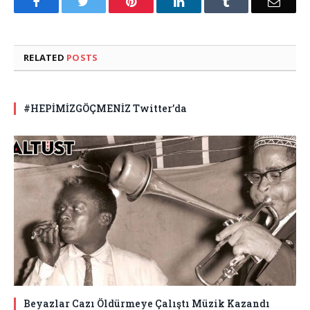
Facebook
Twitter
Pinterest
LinkedIn
Tumblr
Email
RELATED
POSTS
#HEPİMİZGÖÇMENİZ Twitter’da
Beyazlar Cazı Öldürmeye Çalıştı Müzik Kazandı