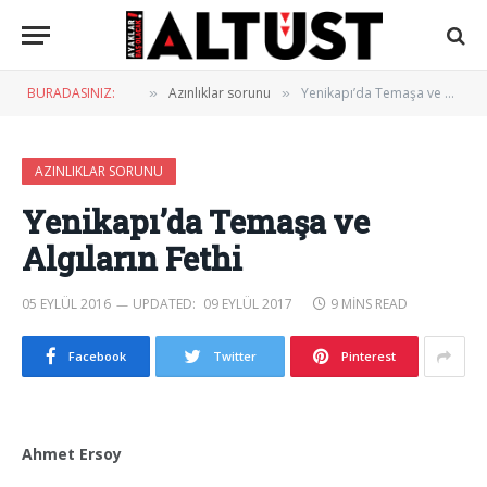
BURADASINIZ:
Azınlıklar sorunu
Yenikapı’da Temaşa ve Algıların Fethi
»
»
AZINLIKLAR SORUNU
Yenikapı’da Temaşa ve
Algıların Fethi
05 EYLÜL 2016
UPDATED:
09 EYLÜL 2017
9 MINS READ
Facebook
Twitter
Pinterest
Ahmet Ersoy