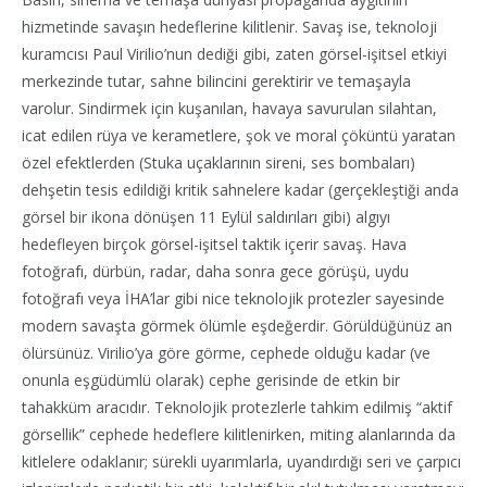
hizmetinde savaşın hedeflerine kilitlenir. Savaş ise, teknoloji
kuramcısı Paul Virilio’nun dediği gibi, zaten görsel-işitsel etkiyi
merkezinde tutar, sahne bilincini gerektirir ve temaşayla
varolur. Sindirmek için kuşanılan, havaya savurulan silahtan,
icat edilen rüya ve kerametlere, şok ve moral çöküntü yaratan
özel efektlerden (Stuka uçaklarının sireni, ses bombaları)
dehşetin tesis edildiği kritik sahnelere kadar (gerçekleştiği anda
görsel bir ikona dönüşen 11 Eylül saldırıları gibi) algıyı
hedefleyen birçok görsel-işitsel taktik içerir savaş. Hava
fotoğrafı, dürbün, radar, daha sonra gece görüşü, uydu
fotoğrafı veya İHA’lar gibi nice teknolojik protezler sayesinde
modern savaşta görmek ölümle eşdeğerdir. Görüldüğünüz an
ölürsünüz. Virilio’ya göre görme, cephede olduğu kadar (ve
onunla eşgüdümlü olarak) cephe gerisinde de etkin bir
tahakküm aracıdır. Teknolojik protezlerle tahkim edilmiş “aktif
görsellik” cephede hedeflere kilitlenirken, miting alanlarında da
kitlelere odaklanır; sürekli uyarımlarla, uyandırdığı seri ve çarpıcı