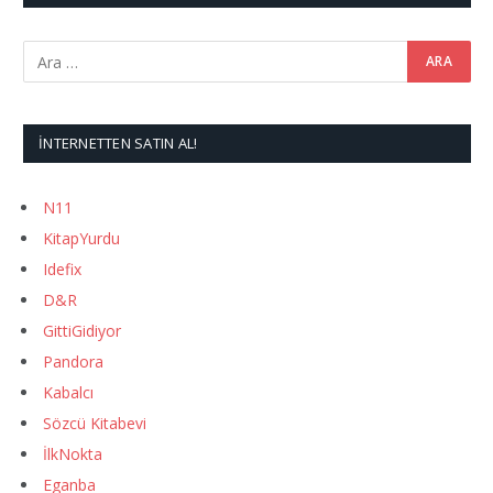
İNTERNETTEN SATIN AL!
N11
KitapYurdu
Idefix
D&R
GittiGidiyor
Pandora
Kabalcı
Sözcü Kitabevi
İlkNokta
Eganba