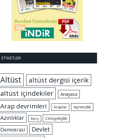
ETIKETLER
Altüst
altüst dergisi içerik
altüst içindekiler
Anayasa
Arap devrimleri
Ayrımcılık
Araplar
Azınlıklar
Cinsiyetçilik
Barış
Devlet
Demokrasi