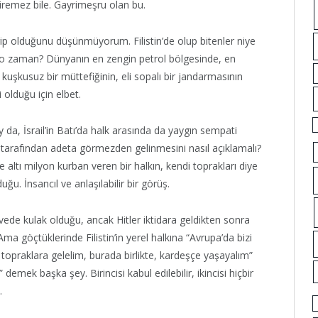
giremez bile. Gayrimeşru olan bu.
arip olduğunu düşünmüyorum. Filistin’de olup bitenler niye
or o zaman? Dünyanın en zengin petrol bölgesinde, en
kuşkusuz bir müttefiğinin, eli sopalı bir jandarmasının
olduğu için elbet.
y da, İsrail’in Batı’da halk arasında da yaygın sempati
alk tarafından adeta görmezden gelinmesini nasıl açıklamalı?
 altı milyon kurban veren bir halkın, kendi toprakları diye
. İnsancıl ve anlaşılabilir bir görüş.
vede kulak olduğu, ancak Hitler iktidara geldikten sonra
ma göçtüklerinde Filistin’in yerel halkına “Avrupa’da bizi
 topraklara gelelim, burada birlikte, kardeşçe yaşayalım”
emek başka şey. Birincisi kabul edilebilir, ikincisi hiçbir
.