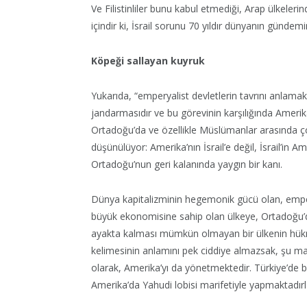
Ve Filistinliler bunu kabul etmediği, Arap ülkel
içindir ki, İsrail sorunu 70 yıldır dünyanın gündem
Köpeği sallayan kuyruk
Yukarıda, “emperyalist devletlerin tavrını anlamak
jandarmasıdır ve bu görevinin karşılığında Amerika
Ortadoğu’da ve özellikle Müslümanlar arasında
düşünülüyor: Amerika’nın İsrail’e değil, İsrail’in A
Ortadoğu’nun geri kalanında yaygın bir kanı.
Dünya kapitalizminin hegemonik gücü olan, emper
büyük ekonomisine sahip olan ülkeye, Ortadoğu’
ayakta kalması mümkün olmayan bir ülkenin hükm
kelimesinin anlamını pek ciddiye almazsak, şu ma
olarak, Amerika’yı da yönetmektedir. Türkiye’de b
Amerika’da Yahudi lobisi marifetiyle yapmaktadırl