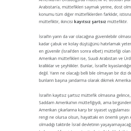
Arabistan’a, müttefikleri saymak yerine, dost olm
konumu tüm diğer müttefiklerden farklıdır, istisnai
müttefiktir, ikincisi
kayıtsız şartsız
müttefiktir.
İsrail’in yarın da var olacağına güvenilebilir olma
kadar çabuk ve kolay düştüğünü hatırlamak yeterl
en güvenilir (İsrail’den sonra elbet) müttefiği ola
Amerikan müttefikleri ise, Suudi Arabistan ve Ürdü
krallıklar ve şeyhlikler. Bunlar, İsrail’le kıyaslan
değil. Yarın ne olacağı belli bile olmayan bir dizi
bunların başına jandarma olarak dikmek Amerika 
İsrail’in kayıtsız şartsız müttefik olmasına gelin
Saddam Amerika’nın müttefiğiydi, ama birgünden bi
Amerikan çıkarlarına karşı bir siyaset uygulaması 
rengi ne olursa olsun, hayattaki en önemli şeyin
olmadığı taktirde İsrail devletinin yaşayamayacağı