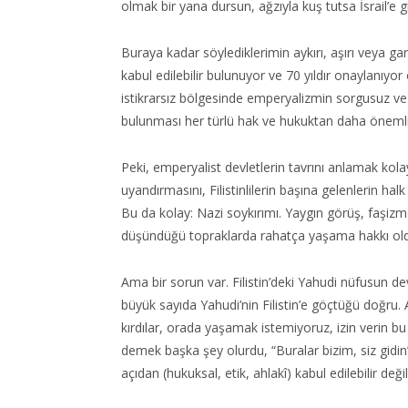
olmak bir yana dursun, ağzıyla kuş tutsa İsrail’e 
Buraya kadar söylediklerimin aykırı, aşırı veya g
kabul edilebilir bulunuyor ve 70 yıldır onaylanıy
istikrarsız bölgesinde emperyalizmin sorgusuz ve 
bulunması her türlü hak ve hukuktan daha önemli 
Peki, emperyalist devletlerin tavrını anlamak kola
uyandırmasını, Filistinlilerin başına gelenlerin h
Bu da kolay: Nazi soykırımı. Yaygın görüş, faşizme
düşündüğü topraklarda rahatça yaşama hakkı olduğu
Ama bir sorun var. Filistin’deki Yahudi nüfusun de
büyük sayıda Yahudi’nin Filistin’e göçtüğü doğru. A
kırdılar, orada yaşamak istemiyoruz, izin verin bu
demek başka şey olurdu, “Buralar bizim, siz gidin” d
açıdan (hukuksal, etik, ahlakî) kabul edilebilir değil