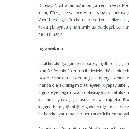
Dünyayı Nostradamus’un öngörülerinin veya Marduk
inanç Türkiye’de sadece Harun Yahya ve arkadaşla
Yahudilerle ilgili tüm komplo teorileri ciddiye alın
kukla gibi oynattığına inanılması da doğal. Bu i
herkes inanır.
Uç karakolu
İsrail kurulduğu günden itibaren, İngiltere Dışişler
olan Sir Ronald Storrs’un ifadesiyle, “köklü bir ş
Ulster
” olmuştur. Ulster, İngiliz emperyalizminin 
İrlanda olarak bildiğimiz altı eyaletlik yapay ülke,
İngiltere’ye bağımlı olan, dolayısıyla son tahlilde
kalanına kıyasla çeşitli ayrıcalıklara sahip olan P
kaygısı, hem çoğunluğun gadrine uğramak korkusuyla
bir karakol yaratmanın önemini akıllı bir emperyal
Amerika’nın Ortadoğu’da müttefik ve dostları (kara