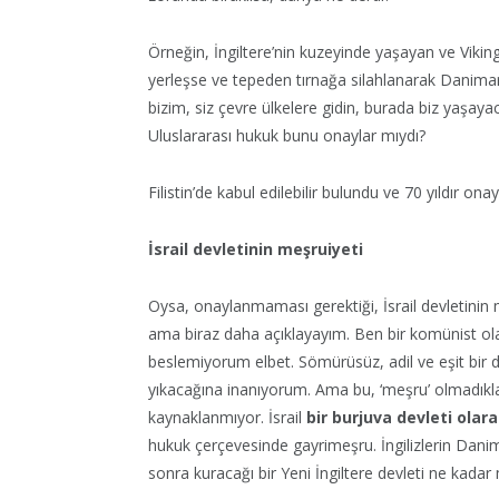
Örneğin, İngiltere’nin kuzeyinde yaşayan ve Viking
yerleşse ve tepeden tırnağa silahlanarak Danimark
bizim, siz çevre ülkelere gidin, burada biz yaşay
Uluslararası hukuk bunu onaylar mıydı?
Filistin’de kabul edilebilir bulundu ve 70 yıldır onay
İsrail devletinin meşruiyeti
Oysa, onaylanmaması gerektiği, İsrail devletinin 
ama biraz daha açıklayayım. Ben bir komünist olar
beslemiyorum elbet. Sömürüsüz, adil ve eşit bir d
yıkacağına inanıyorum. Ama bu, ‘meşru’ olmadıkla
kaynaklanmıyor. İsrail
bir burjuva devleti olar
hukuk çerçevesinde gayrimeşru. İngilizlerin Danim
sonra kuracağı bir Yeni İngiltere devleti ne kadar