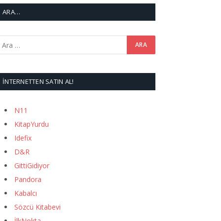
ARA…
İNTERNETTEN SATIN AL!
N11
KitapYurdu
Idefix
D&R
GittiGidiyor
Pandora
Kabalcı
Sözcü Kitabevi
İlkNokta