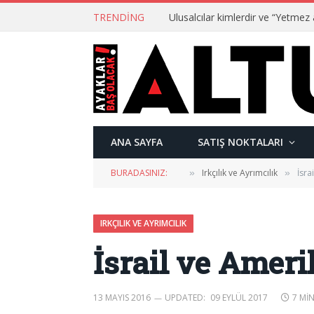
TRENDING
ANA SAYFA
SATIŞ NOKTALARI
BURADASINIZ:
Irkçılık ve Ayrımcılık
İsra
»
»
IRKÇILIK VE AYRIMCILIK
İsrail ve Ameri
13 MAYIS 2016
UPDATED:
09 EYLÜL 2017
7 MI