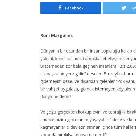
Facebook
Tw
Roni Margulies
Dünyanın bir ucundan bir insan topluluğu kalkıp 
yoksul, kendi halinde, toprakla cebelleşerek zeyt
üretemeden zor bela geçinen insanlara “Biz 2.000 
siz başka bir yere gidin” deseler. Bu zeytin, hurm
gidemeyiz” dese. Ve dışarıdan gelenler “Yok yahu,
bir vahşet uygulasa, gitmek istemeyen köylülerin
dünya ne derdi?
Ve çoğu gerçekten korkup evini ve toprağını bırakı
sadece bizim gibi olanlar yaşayabilir” dese ve kend
kaçmayanlar o devletin sınırları içinde tüm hakl
zorunda bırakılsa, dünya ne derdi?