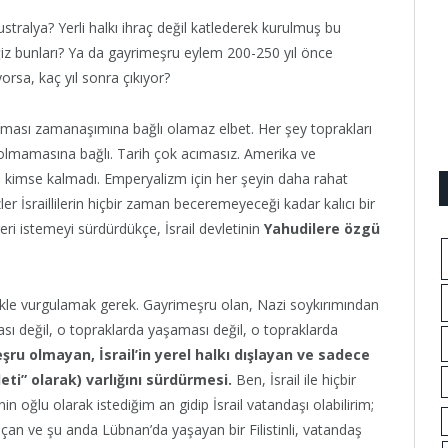
ustralya? Yerli halkı ihraç değil katlederek kurulmuş bu
iz bunları? Ya da gayrimeşru eylem 200-250 yıl önce
rsa, kaç yıl sonra çıkıyor?
ası zamanaşımına bağlı olamaz elbet. Her şey toprakları
olmamasına bağlı. Tarih çok acımasız. Amerika ve
yen kimse kalmadı. Emperyalizm için her şeyin daha rahat
er İsraillilerin hiçbir zaman beceremeyeceği kadar kalıcı bir
 geri istemeyi sürdürdükçe, İsrail devletinin
Yahudilere özgü
llikle vurgulamak gerek. Gayrimeşru olan, Nazi soykırımından
ması değil, o topraklarda yaşaması değil, o topraklarda
şru olmayan, İsrail’in yerel halkı dışlayan ve sadece
eti” olarak) varlığını sürdürmesi.
Ben, İsrail ile hiçbir
in oğlu olarak istediğim an gidip İsrail vatandaşı olabilirim;
an ve şu anda Lübnan’da yaşayan bir Filistinli, vatandaş