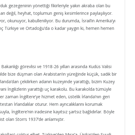
 gezegeninin yönettiği fikirleriyle yakın akraba olan bu
rı değil, heyhat, toplumun geniş kesimlerince paylaşılıyor.
ıyor, okunuyor, kabulleniliyor. Bu durumda, İsrail’in Amerika’yı
nanç Türkiye ve Ortadoğu’da o kadar yaygın ki, hemen hemen
i Bakanlığı görevlisi ve 1918-26 yılları arasında Kudüs Valisi
ekilde bize düşman olan Arabistan’ın yüreğinde küçük, sadık bir
İrlanda’dan çekilirken adanın kuzeyinde yarattığı, bizim Kuzey
 yani İngilizlerin yarattığı uç karakolu. Bu karakolda tümüyle
 her zaman İngiltere’ye hizmet eden, üstelik İrlanda’nın geri
rotestan İrlandalılar oturur. Hem ayrıcalıklarını korumak
, İngiltere’nin iradesine kayıtsız şartsız bağlıdırlar. Böyle
ist olan Storrs 1937’de anlamıştır.
kolları) çoktur elbet. Türkiye’den Mısır’a, Ürdün’den Suudi