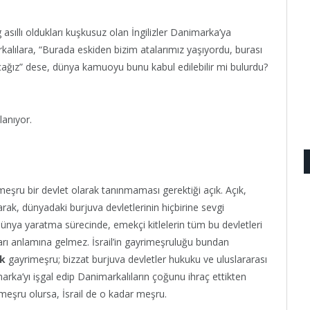
 asıllı oldukları kuşkusuz olan İngilizler Danimarka’ya
alılara, “Burada eskiden bizim atalarımız yaşıyordu, burası
acağız” dese, dünya kamuoyu bunu kabul edilebilir mi bulurdu?
lanıyor.
meşru bir devlet olarak tanınmaması gerektiği açık. Açık,
ak, dünyadaki burjuva devletlerinin hiçbirine sevgi
ünya yaratma sürecinde, emekçi kitlelerin tüm bu devletleri
rı anlamına gelmez. İsrail’in gayrimeşruluğu bundan
ak
gayrimeşru; bizzat burjuva devletler hukuku ve uluslararası
arka’yı işgal edip Danimarkalıların çoğunu ihraç ettikten
 meşru olursa, İsrail de o kadar meşru.