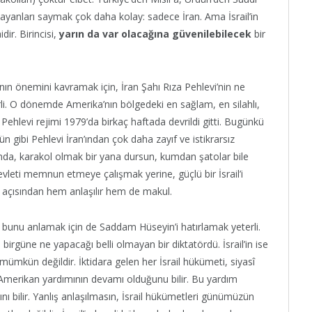
ayanları saymak çok daha kolay: sadece İran. Ama İsrail’in
dir. Birincisi,
yarın da var olacağına güvenilebilecek
bir
sının önemini kavramak için, İran Şahı Rıza Pehlevi’nin ne
i. O dönemde Amerika’nın bölgedeki en sağlam, en silahlı,
n Pehlevi rejimi 1979’da birkaç haftada devrildi gitti. Bugünkü
n gibi Pehlevi İran’ından çok daha zayıf ve istikrarsız
dığında, karakol olmak bir yana dursun, kumdan şatolar bile
 devleti memnun etmeye çalışmak yerine, güçlü bir İsrail’i
açısından hem anlaşılır hem de makul.
ce, bunu anlamak için de Saddam Hüseyin’i hatırlamak yeterli.
rgüne ne yapacağı belli olmayan bir diktatördü. İsrail’in ise
mümkün değildir. İktidara gelen her İsrail hükümeti, siyasî
 Amerikan yardımının devamı olduğunu bilir. Bu yardım
nı bilir. Yanlış anlaşılmasın, İsrail hükümetleri günümüzün