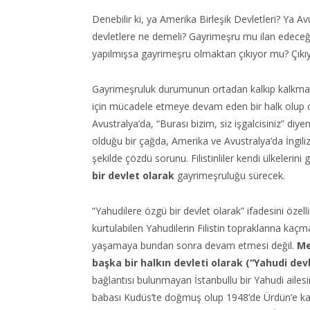
Denebilir ki, ya Amerika Birleşik Devletleri? Ya Av
devletlere ne demeli? Gayrimeşru mu ilan edeceğ
yapılmışsa gayrimeşru olmaktan çıkıyor mu? Çıkıyo
Gayrimeşruluk durumunun ortadan kalkıp kalkmam
için mücadele etmeye devam eden bir halk olup 
Avustralya’da, “Burası bizim, siz işgalcisiniz” di
olduğu bir çağda, Amerika ve Avustralya’da İngilizl
şekilde çözdü sorunu. Filistinliler kendi ülkelerini
bir devlet olarak
gayrimeşruluğu sürecek.
“Yahudilere özgü bir devlet olarak” ifadesini öze
kurtulabilen Yahudilerin Filistin topraklarına kaç
yaşamaya bundan sonra devam etmesi değil.
Me
başka bir halkın devleti olarak (“Yahudi devl
bağlantısı bulunmayan İstanbullu bir Yahudi ailesin
babası Kudüs’te doğmuş olup 1948’de Ürdün’e kaç