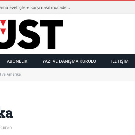
Ulusalcılar kimlerdir ve “Yetmez ama evet”çilere karşı nasıl mücadele ederler?
ABONELIK
YAZI VE DANIŞMA KURULU
İLETIŞIM
il ve Amerika
ka
NS READ