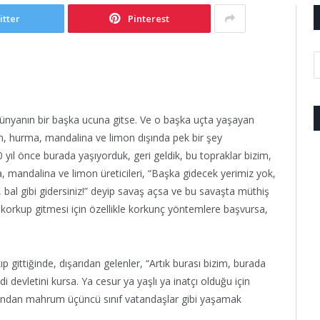
itter
Pinterest
dünyanın bir başka ucuna gitse. Ve o başka uçta yaşayan
in, hurma, mandalina ve limon dışında pek bir şey
yıl önce burada yaşıyorduk, geri geldik, bu topraklar bizim,
a, mandalina ve limon üreticileri, “Başka gidecek yerimiz yok,
 bal gibi gidersiniz!” deyip savaş açsa ve bu savaşta müthiş
 korkup gitmesi için özellikle korkunç yöntemlere başvursa,
p gittiğinde, dışarıdan gelenler, “Artık burası bizim, burada
i devletini kursa. Ya cesur ya yaşlı ya inatçı olduğu için
arından mahrum üçüncü sınıf vatandaşlar gibi yaşamak