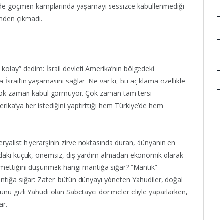
erinde göçmen kamplarında yaşamayı sessizce kabullenmediği
inden çıkmadı.
 kolay” dedim: İsrail devleti Amerika’nın bölgedeki
 İsrail’in yaşamasını sağlar. Ne var ki, bu açıklama özellikle
 çok zaman kabul görmüyor. Çok zaman tam tersi
merika’ya her istediğini yaptırttığı hem Türkiye’de hem
yalist hiyerarşinin zirve noktasında duran, dünyanın en
daki küçük, önemsiz, dış yardım almadan ekonomik olarak
ettiğini düşünmek hangi mantığa sığar? “Mantık”
ntığa sığar: Zaten bütün dünyayı yöneten Yahudiler, doğal
unu gizli Yahudi olan Sabetaycı dönmeler eliyle yaparlarken,
ar.