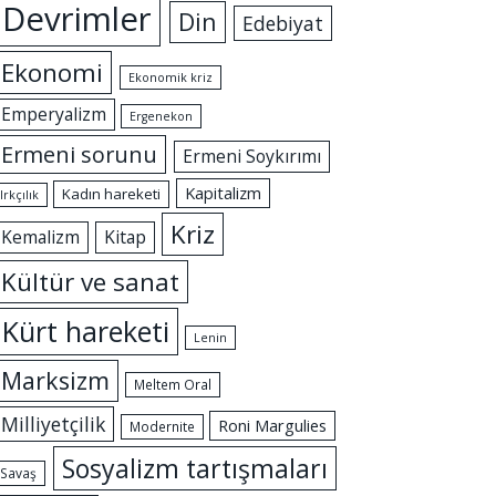
Devrimler
Din
Edebiyat
Ekonomi
Ekonomik kriz
Emperyalizm
Ergenekon
Ermeni sorunu
Ermeni Soykırımı
Kapitalizm
Kadın hareketi
Irkçılık
Kriz
Kemalizm
Kitap
Kültür ve sanat
Kürt hareketi
Lenin
Marksizm
Meltem Oral
Milliyetçilik
Roni Margulies
Modernite
Sosyalizm tartışmaları
Savaş