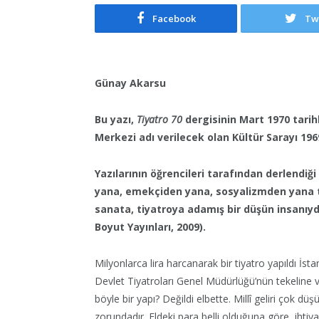
Facebook
Tw
Günay Akarsu
Bu yazı,
Tiyatro 70
dergisinin Mart 1970 tarihl
Merkezi adı verilecek olan Kültür Sarayı 196
Yazılarının öğrencileri tarafından derlendi
yana, emekçiden yana, sosyalizmden yana t
sanata, tiyatroya adamış bir düşün insanıydı
Boyut Yayınları, 2009).
Milyonlarca lira harcanarak bir tiyatro yapıldı İst
Devlet Tiyatroları Genel Müdürlüğü’nün tekeline v
böyle bir yapı? Değildi elbette. Millî
geliri çok düşü
zorundadır. Eldeki para
belli olduğuna göre, ihtiy