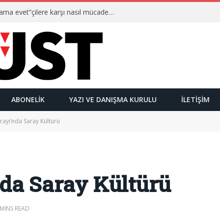
Ulusalcılar kimlerdir ve “Yetmez ama evet”çilere karşı nasıl mücadele ederler?
ABONELIK
YAZI VE DANIŞMA KURULU
İLETIŞIM
arayı’nda Saray Kültürü
nda Saray Kültürü
 MINS READ