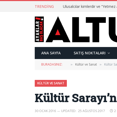
TRENDING
ANA SAYFA
SATIŞ NOKTALARI
BURADASINIZ:
Kültür ve Sanat
Kültür S
»
»
KÜLTÜR VE SANAT
Kültür Sarayı’
30 OCAK 2016
UPDATED:
25 AĞUSTOS 2017
2