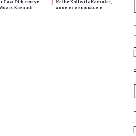
r Cazı Öldürmeye
Käthe Kollwitz Kadınlar,
 Müzik Kazandı
anneler ve mücadele