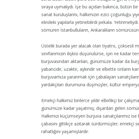
sıraya uymalıydı. İşe bu açıdan bakınca, bütün bir
sanat kuruluşlarını, halkımızın ezici çoğunluğu yiy
elindeki yapılarla yetinebilirdi pekala. Yetinmeliyd
sömüren İstanbulluların, Ankaralıların sömürüsüne
Üstelik burada yer alacak olan tiyatro, çoksesli m
sınıflarımızın ilişkisi düşünülürse, işin ne kadar t
burjuvasından aktarılan, günümüze kadar da burju
yabancıdır, uzaktır, aykırıdır ve elbette onların ka
burjuvamıza yaranmak için çabalayan sanatçılarım
yardakçıları durumuna düşmüşler, kültür emperyaliz
Emekçi halkımız binlerce yıldır elbirlikçi bir çalışma
günümüze kadar yaşatmış; dışardan gelen sömürü
Halkımızı küçümseyen burjuva sanatçılarımız ise
çabasını gittikçe azıtarak sürdürmüşler; emekçi sı
rahatlığını yaşamışlardır.