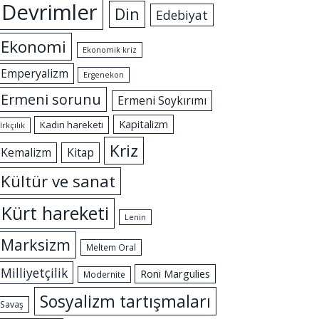
Devrimler
Din
Edebiyat
Ekonomi
Ekonomik kriz
Emperyalizm
Ergenekon
Ermeni sorunu
Ermeni Soykırımı
Kapitalizm
Kadın hareketi
Irkçılık
Kriz
Kemalizm
Kitap
Kültür ve sanat
Kürt hareketi
Lenin
Marksizm
Meltem Oral
Milliyetçilik
Roni Margulies
Modernite
Sosyalizm tartışmaları
Savaş