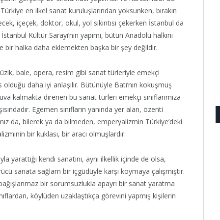
 Türkiye en ilkel sanat kuruluşlarından yoksunken, bırakın
ecek, içeçek, doktor, okul, yol sıkıntısı çekerken İstanbul da
i. İstanbul Kültür Sarayı’nın yapımı, bütün Anadolu halkını
 bir halka daha eklemekten başka bir şey değildir.
üzik, bale, opera, resim gibi sanat türleriyle emekçi
ers olduğu daha iyi anlaşılır. Bütünüyle Batı’nın kokuşmuş
va kalmakta direnen bu sanat türleri emekçi sınıflarımıza
rşısındadır. Egemen sınıfların yanında yer alan, özenti
ız da, bilerek ya da bilmeden, emperyalizmin Türkiye’deki
minin bir kuklası, bir aracı olmuşlardır.
yla yarattığı kendi sanatını, aynı ilkellik içinde de olsa,
cü sanata sağlam bir içgüdüyle karşı koymaya çalışmıştır.
 bağışlanmaz bir sorumsuzlukla apayrı bir sanat yaratma
nıflardan, köylüden uzaklaştıkça görevini yapmış kişilerin