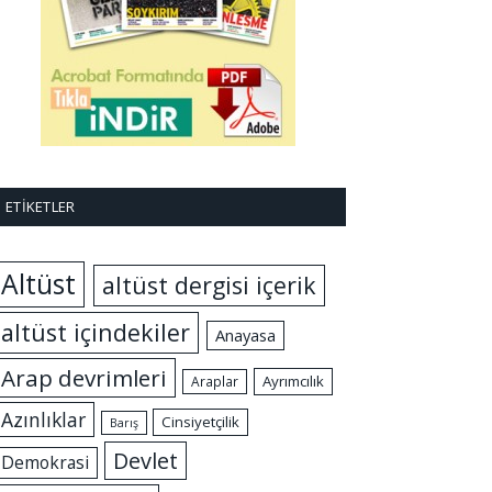
ETIKETLER
Altüst
altüst dergisi içerik
altüst içindekiler
Anayasa
Arap devrimleri
Ayrımcılık
Araplar
Azınlıklar
Cinsiyetçilik
Barış
Devlet
Demokrasi