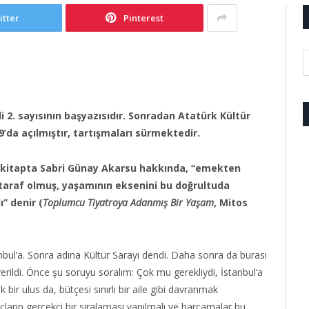
itter
Pinterest
i 2. sayısının başyazısıdır. Sonradan Atatürk Kültür
9’da açılmıştır, tartışmaları sürmektedir.
ği kitapta Sabri Günay Akarsu hakkında, “emekten
araf olmuş, yaşamının eksenini bu doğrultuda
” denir (
Toplumcu Tiyatroya Adanmış Bir Yaşam
, Mitos
anbul’a. Sonra adına Kültür Sarayı
dendi. Daha sonra da burası
erildi. Önce şu soruyu soralım: Çok mu gerekliydi, İstanbul’a
k bir ulus da, bütçesi sınırlı bir aile gibi davranmak
açların gerçekçi bir sıralaması yapılmalı ve harcamalar bu