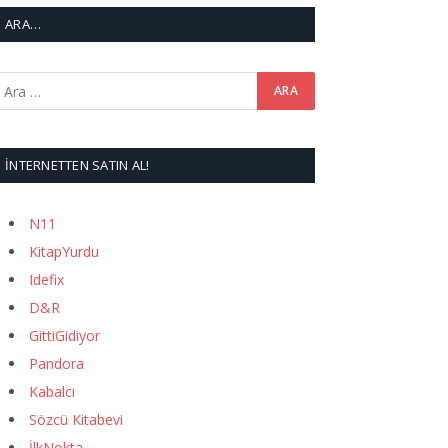
ARA…
İNTERNETTEN SATIN AL!
N11
KitapYurdu
Idefix
D&R
GittiGidiyor
Pandora
Kabalcı
Sözcü Kitabevi
İlkNokta