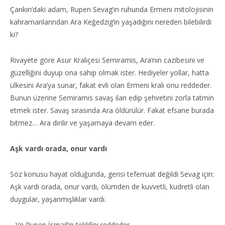
Çankırı’daki adam, Rupen Sevag’ın ruhunda Ermeni mitolojisinin
kahramanlarından Ara Keğedzig’in yaşadığını nereden bilebilirdi
ki?
Rivayete göre Asur Kraliçesi Semiramis, Ara’nın cazibesini ve
güzelliğini duyup ona sahip olmak ister. Hediyeler yollar, hatta
ülkesini Ara’ya sunar, fakat evli olan Ermeni kralı onu reddeder.
Bunun üzerine Semiramis savaş ilan edip şehvetini zorla tatmin
etmek ister. Savaş sırasında Ara öldürülür. Fakat efsane burada
bitmez… Ara dirilir ve yaşamaya devam eder.
Aşk vardı orada, onur vardı
Söz konusu hayat olduğunda, gerisi teferruat değildi Sevag için:
Aşk vardı orada, onur vardı, ölümden de kuvvetli, kudretli olan
duygular, yaşanmışlıklar vardı.
…Ve Rupen İsmail’in teklifini reddeder.