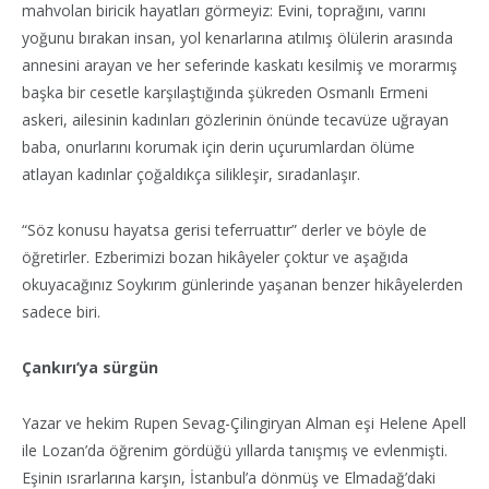
mahvolan biricik hayatları görmeyiz: Evini, toprağını, varını
yoğunu bırakan insan, yol kenarlarına atılmış ölülerin arasında
annesini arayan ve her seferinde kaskatı kesilmiş ve morarmış
başka bir cesetle karşılaştığında şükreden Osmanlı Ermeni
askeri, ailesinin kadınları gözlerinin önünde tecavüze uğrayan
baba, onurlarını korumak için derin uçurumlardan ölüme
atlayan kadınlar çoğaldıkça silikleşir, sıradanlaşır.
“Söz konusu hayatsa gerisi teferruattır” derler ve böyle de
öğretirler. Ezberimizi bozan hikâyeler çoktur ve aşağıda
okuyacağınız Soykırım günlerinde yaşanan benzer hikâyelerden
sadece biri.
Çankırı’ya sürgün
Yazar ve hekim Rupen Sevag-Çilingiryan Alman eşi Helene Apell
ile Lozan’da öğrenim gördüğü yıllarda tanışmış ve evlenmişti.
Eşinin ısrarlarına karşın, İstanbul’a dönmüş ve Elmadağ’daki