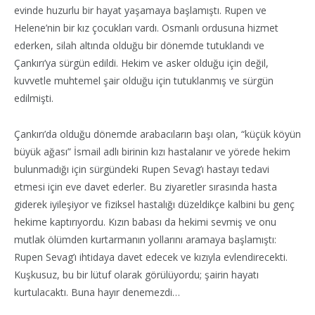
evinde huzurlu bir hayat yaşamaya başlamıştı. Rupen ve
Helene’nin bir kız çocukları vardı. Osmanlı ordusuna hizmet
ederken, silah altında olduğu bir dönemde tutuklandı ve
Çankırı’ya sürgün edildi. Hekim ve asker olduğu için değil,
kuvvetle muhtemel şair olduğu için tutuklanmış ve sürgün
edilmişti.
Çankırı’da olduğu dönemde arabacıların başı olan, “küçük köyün
büyük ağası” İsmail adlı birinin kızı hastalanır ve yörede hekim
bulunmadığı için sürgündeki Rupen Sevag’ı hastayı tedavi
etmesi için eve davet ederler. Bu ziyaretler sırasında hasta
giderek iyileşiyor ve fiziksel hastalığı düzeldikçe kalbini bu genç
hekime kaptırıyordu. Kızın babası da hekimi sevmiş ve onu
mutlak ölümden kurtarmanın yollarını aramaya başlamıştı:
Rupen Sevag’ı ihtidaya davet edecek ve kızıyla evlendirecekti.
Kuşkusuz, bu bir lütuf olarak görülüyordu; şairin hayatı
kurtulacaktı. Buna hayır denemezdi…