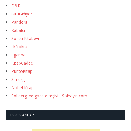
D&R
GittiGidiyor
Pandora
Kabalcı
Sözcü Kitabevi
İlkNokta
Eganba
KitapCadde
PuntoKitap
Simurg
Nobel Kitap
Sol dergi ve gazete arşivi - SolYayin.com
ESKI SAYILAR