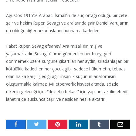
Ağustos 1915’te Arabacı İsmail’in de suç ortağı olduğu bir çete
şair ve hekim Rupen Sevag’ı ve aralarında şair Daniel Varujan’ın
da olduğu diğer arkadaşlarını hunharca katleder.
Fakat Rupen Sevag efsanevî Ara misali dirilmiş ve
yaşamaktadır. Sevag, ölüme gönderilen her birey, geri
dönmemek üzere sürgüne çıkartılan her aydın, sıradanlaşan bir
kötülükle katledilen her çocuk gibi, sadece hükümetin, tebaası
olan halka karşı işlediği ağır insanlık suçunun anatomisini
oluşturmakla kalmaz. Milletperverlik kisvesi altında, sözde
ülkenin geleceği için, “devletin bekası” için yapılan taktilin ebedî
lanetini de suskunca taşır ve nesilden nesile aktarır.
Facebook
Twitter
Pinterest
LinkedIn
Tumblr
Email