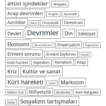
altüst içindekiler
Anayasa
Arap devrimleri
Ayrımcılık
Araplar
Azınlıklar
Demokrasi
Cinsiyetçilik
Barış
Devrimler
Din
Devlet
Edebiyat
Ekonomi
Emperyalizm
Ekonomik kriz
Ergenekon
Ermeni sorunu
Ermeni Soykırımı
Irkçılık
Kemalizm
Kitap
Kapitalizm
Kadın hareketi
Kriz
Kültür ve sanat
Kürt hareketi
Marksizm
Lenin
Milliyetçilik
Roni Margulies
Meltem Oral
Modernite
Sosyalizm tartışmaları
Savaş