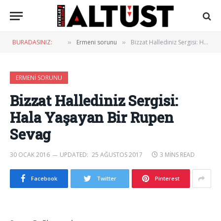
BURADASINIZ:
Ermeni sorunu
Bizzat Hallediniz Sergisi: Hala Yaşayan Bir Rupen Sevag
»
»
ERMENI SORUNU
Bizzat Hallediniz Sergisi:
Hala Yaşayan Bir Rupen
Sevag
30 OCAK 2016
UPDATED:
25 AĞUSTOS 2017
3 MINS READ
Facebook
Twitter
Pinterest