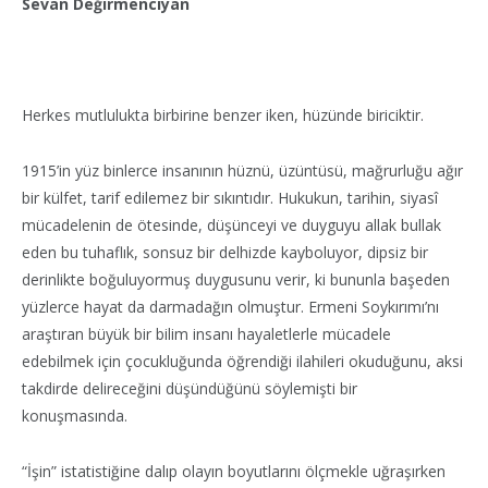
Sevan Değirmenciyan
Herkes mutlulukta birbirine benzer iken, hüzünde biriciktir.
1915’in yüz binlerce insanının hüznü, üzüntüsü, mağrurluğu ağır
bir külfet, tarif edilemez bir sıkıntıdır. Hukukun, tarihin, siyasî
mücadelenin de ötesinde, düşünceyi ve duyguyu allak bullak
eden bu tuhaflık, sonsuz bir delhizde kayboluyor, dipsiz bir
derinlikte boğuluyormuş duygusunu verir, ki bununla başeden
yüzlerce hayat da darmadağın olmuştur. Ermeni Soykırımı’nı
araştıran büyük bir bilim insanı hayaletlerle mücadele
edebilmek için çocukluğunda öğrendiği ilahileri okuduğunu, aksi
takdirde delireceğini düşündüğünü söylemişti bir
konuşmasında.
“İşin” istatistiğine dalıp olayın boyutlarını ölçmekle uğraşırken