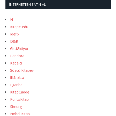
İNTERNETTEN SATIN AL!
N11
KitapYurdu
Idefix
D&R
GittiGidiyor
Pandora
Kabalcı
Sözcü Kitabevi
İlkNokta
Eganba
KitapCadde
PuntoKitap
Simurg
Nobel Kitap