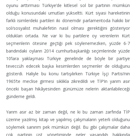
oyunu arttırması Türkiye’de kitlesel sol bir partinin mümkün
olduğu konusundaki umutları yükseltti. Kürt siyasi hareketinin
farklı isimlerdeki partileri iki dönemdir parlamentoda hakiki bir
sol/sosyalist muhalefetin nasıl olması gerektiğini gösteriyor
oldukları ortada. Ne var ki bu partilere oy verenlerin Kürt
seçmenlerin ötesine geçtiği pek söylenemezken, yüzde 6-7
bandındaki oyların 2014 cumhurbaşkanlığı seçimlerinde yüzde
10’lara yaklaşması Türkiye genelinde de böyle bir partiye
teveccüh edecek başka kesimlerden seçmenler de olduğunu
gösterdi. Haliyle bu konu tartışılırken Türkiye İşçi Partisi’nin
1965’te meclise girmesi sıklıkla zikredildi ve TİP’in yarım asır
önceki başarı hikâyesinden günümüze nelerin aktarılabileceği
gündeme geldi.
Yarım asır az bir zaman değil, ne ki bu zaman zarfında TİP
üzerine yazılmış kitap ve yapılmış çalışmaların yeterli olduğunu
söylemek sanırım pek mümkün değil. Bu gibi çalışmalar daha
çok partinin üst yönetiminde neler yaşandığı hakkında