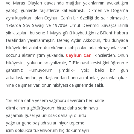
ve Maraş Olayları davasında mağdur yakınlarının avukatlığını
yaptığı günlerde faşistlerce katledilmişti. Dikmen ve Doğan’la
aynı kuşaktan olan Ceyhun Can’ın bir özelliği de şair olmasıdır.
1966’da Soy Savaşı ve 1970’de Umut Devrimci Savaşta isimli
şiir kitapları, bu sene 1 Mayıs günü kaybettiğimiz Bülent Habora
tarafından yayınlanmıştır. Derviş Aydın Akkoç’un, “bu dünyada
hikâyelerini anlatmak imkânına sahip olanlarla olmayanlar var”
sözünü aktarmıştım yukarıda.
Ceyhun Can
ikincilerden. Onun
hikâyesini, yolunun sosyalizmle, TİP’le nasıl kesiştiğini öğrenme
şansımız –umuyorum şimdilik– yok; belki bir gün
arkadaşlarından, yoldaşlarından bunu anlatanlar, yazanlar çıkar.
Yine de şiirleri var; onun hikâyesi de şiirlerinde saklı.
“bir elma daha yesem yağmuru severdim her halde
elimi alnıma götürüyorum biraz daha serin hava
yaşamak güzel ya unutsak daha iyi olurdu
yağmur gene başladı sular iniyor tepeme
içim doldukça tükeniyorum hiç dokunmayın