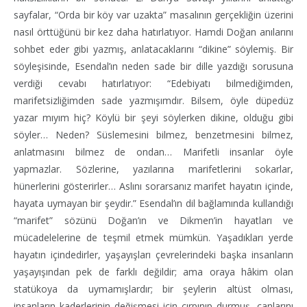
sayfalar, “Orda bir köy var uzakta” masalının gerçekliğin üzerini
nasıl örttüğünü bir kez daha hatırlatıyor. Hamdi Doğan anılarını
sohbet eder gibi yazmış, anlatacaklarını “dikine” söylemiş. Bir
söyleşisinde, Esendal’ın neden sade bir dille yazdığı sorusuna
verdiği cevabı hatırlatıyor: “Edebiyatı bilmediğimden,
marifetsizliğimden sade yazmışımdır. Bilsem, öyle düpedüz
yazar mıyım hiç? Köylü bir şeyi söylerken dikine, olduğu gibi
söyler… Neden? Süslemesini bilmez, benzetmesini bilmez,
anlatmasını bilmez de ondan… Marifetli insanlar öyle
yapmazlar. Sözlerine, yazılarına marifetlerini sokarlar,
hünerlerini gösterirler… Aslını sorarsanız marifet hayatın içinde,
hayata uymayan bir şeydir.” Esendal’ın dil bağlamında kullandığı
“marifet” sözünü Doğan’ın ve Dikmen’in hayatları ve
mücadelelerine de teşmil etmek mümkün. Yaşadıkları yerde
hayatın içindedirler, yaşayışları çevrelerindeki başka insanların
yaşayışından pek de farklı değildir; ama oraya hâkim olan
statükoya da uymamışlardır; bir şeylerin altüst olması,
insanların kaderlerinin değişmesi için çırpınıp durmuş, canlarını