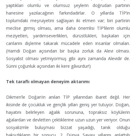
yaptıkları olumlu ve olumsuz şeylerin doğrudan partinin
hanesine yazılacağının farkındadırlar. O yıllarda TİP’in
toplumdaki meşruiyetini sağlayan iki etmen var; biri partinin
meclise girmiş olması, ama daha önemlisi TİP’lilerin olumlu
meziyetleri, yardımseverlikleri, dürüstlükleri, başkaları için
canlarını dişlerine takarak mücadele eden insanlar olmaları.
(Hamdi Doğan açısından bir başka zorluk da Alevi olması.
Sosyalist olması yetmiyormuş gibi aynı zamanda Alevidir de.
Sünni çoğunluk açısından iki kere gâvurdur!)
Tek taraflı olmayan deneyim aktarımı
Dikmen’le Doğan’ın anıları TİP yıllarından ibaret değil. Her
ikisinde de çocukluk ve gençlik yılları geniş yer tutuyor. Doğan,
hayatını belirleyen ağalık sorununa, topraksız köylülerin
ağalardan ve devletten çektiklerine uzun uzun yer veriyor. Onun
sosyalizmle buluşması bizzat yaşadığı, tanık olduğu
haksızlıkların bir sonucu. 2. Dünya Savaşı yıllarını anlattığı