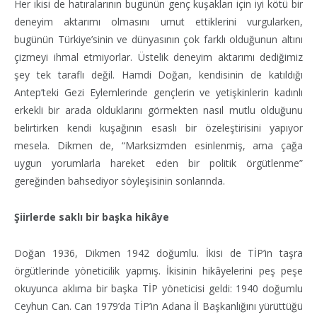
Her ikisi de hatıralarının bugünün genç kuşakları için iyi kötü bir
deneyim aktarımı olmasını umut ettiklerini vurgularken,
bugünün Türkiye’sinin ve dünyasının çok farklı olduğunun altını
çizmeyi ihmal etmiyorlar. Üstelik deneyim aktarımı dediğimiz
şey tek taraflı değil. Hamdi Doğan, kendisinin de katıldığı
Antep’teki Gezi Eylemlerinde gençlerin ve yetişkinlerin kadınlı
erkekli bir arada olduklarını görmekten nasıl mutlu olduğunu
belirtirken kendi kuşağının esaslı bir özeleştirisini yapıyor
mesela. Dikmen de, “Marksizmden esinlenmiş, ama çağa
uygun yorumlarla hareket eden bir politik örgütlenme”
gereğinden bahsediyor söyleşisinin sonlarında.
Şiirlerde saklı bir başka hikâye
Doğan 1936, Dikmen 1942 doğumlu. İkisi de TİP’in taşra
örgütlerinde yöneticilik yapmış. İkisinin hikâyelerini peş peşe
okuyunca aklıma bir başka TİP yöneticisi geldi: 1940 doğumlu
Ceyhun Can. Can 1979’da TİP’in Adana İl Başkanlığını yürüttüğü