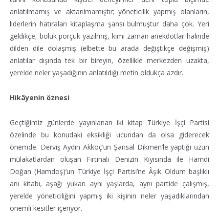
anlatılmamış ve aktarılmamıştır; yöneticilik yapmış olanların,
liderlerin hatıraları kitaplaşma şansı bulmuştur daha çok. Yeri
geldikçe, bölük pörçük yazılmış, kimi zaman anekdotlar halinde
dilden dile dolaşmış (elbette bu arada değiştikçe değişmiş)
anlatılar dışında tek bir bireyin, özellikle merkezden uzakta,
yerelde neler yaşadığının anlatıldığı metin oldukça azdır.
Hikâyenin öznesi
Geçtiğimiz günlerde yayınlanan iki kitap Türkiye İşçi Partisi
özelinde bu konudaki eksikliği ucundan da olsa giderecek
önemde. Derviş Aydın Akkoç’un Şansal Dikmen’le yaptığı uzun
mülakatlardan oluşan Fırtınalı Denizin Kıyısında ile Hamdi
Doğan (Hamdoş)’un Türkiye İşçi Partisi’ne Âşık Oldum başlıklı
anı kitabı, aşağı yukarı aynı yaşlarda, aynı partide çalışmış,
yerelde yöneticiliğini yapmış iki kişinin neler yaşadıklarından
önemli kesitler içeriyor.