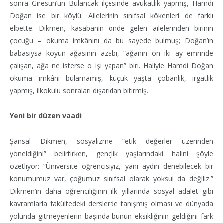
sonra Giresun’un Bulancak ilçesinde avukatlık yapmış, Hamdi
Doğan ise bir köylü. Ailelerinin sınıfsal kökenleri de farklı
elbette. Dikmen, kasabanın önde gelen ailelerinden birinin
çocuğu – okuma imkânını da bu sayede bulmuş; Doğan’ın
babasıysa köyün ağasının azabı, “ağanın on iki ay emrinde
çalışan, ağa ne isterse o işi yapan” biri. Haliyle Hamdi Doğan
okuma imkânı bulamamış, küçük yaşta çobanlık, ırgatlık
yapmış, ilkokulu sonraları dışarıdan bitirmiş.
Yeni bir düzen vaadi
Şansal Dikmen, sosyalizme “etik değerler üzerinden
yöneldiğini” belirtirken, gençlik yaşlarındaki halini şöyle
özetliyor: “Üniversite öğrencisiyiz, yani aydın denebilecek bir
konumumuz var, çoğumuz sınıfsal olarak yoksul da değiliz.”
Dikmen’in daha öğrenciliğinin ilk yıllarında sosyal adalet gibi
kavramlarla fakültedeki derslerde tanışmış olması ve dünyada
yolunda gitmeyenlerin başında bunun eksikliğinin geldiğini fark