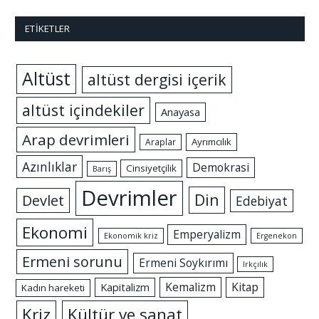
ETIKETLER
Altüst
altüst dergisi içerik
altüst içindekiler
Anayasa
Arap devrimleri
Ayrımcılık
Araplar
Azınlıklar
Demokrasi
Cinsiyetçilik
Barış
Devrimler
Din
Devlet
Edebiyat
Ekonomi
Emperyalizm
Ekonomik kriz
Ergenekon
Ermeni sorunu
Ermeni Soykırımı
Irkçılık
Kemalizm
Kitap
Kapitalizm
Kadın hareketi
Kriz
Kültür ve sanat