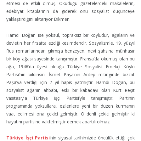
etmesi de etkili olmuş. Okuduğu gazetelerdeki makalelerin,
edebiyat kitaplarının da giderek onu sosyalist düşünceye
yaklaştırdığını aktarıyor Dikmen.
Hamdi Doğan ise yoksul, topraksız bir köylüdür, ağaların ve
devletin her fırsatta ezdiği kesimdendir. Sosyalizmle, 19. yüzyıl
Rus romanlarından çıkmışa benzeyen, nevi şahsına münhasır
bir köy ağası sayesinde tanışmıştır. Fransa’da okumuş olan bu
ağa, 1946’da üyesi olduğu Türkiye Sosyalist Emekçi Köylü
Partisi’nin bildirisini İsmet Paşa’nın Antep mitinginde bizzat
Paşa’ya verdiği için 2 yıl hapis yatmıştır. Hamdi Doğan, bu
sosyalist ağanın ahbabı, eski bir kabadayı olan Kürt Reşit
vasıtasıyla Türkiye İşçi Partisi’yle tanışmıştır. Partinin
programında yoksullara, ezilenlere yeni bir düzen kurmanın
vaat edilmesi ona çekici gelmiştir. O denli çekici gelmiştir ki
hayatını partisine vakfetmiştir demek abartılı olmaz.
Türkiye İşçi Partisi
’nin siyasal tarihimizde öncülük ettiği çok