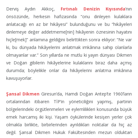
Derviş Aydın Akkoç,
Fırtınalı Denizin Kıyısında
’nın
önsözünde, herkesin hafızasında “onu dinleyen kulaklara
anlatacağı en az bir hikâyesi” bulunduğunu ve bu “hikâyeleri
dinlemeye değer addetmeme[nin] hikâyenin öznesinin hayatını
hiçle[mek]” anlamına geldiğini belirttikten sonra ekliyor: “Ne var
ki, bu dünyada hikâyelerini anlatmak imkânına sahip olanlarla
olmayanlar var.” Son yıllarda ne mutlu ki yayın dünyası Dikmen
ve Doğan gibilerin hikâyelerine kulaklarını biraz daha açmış
durumda; böylelikle onlar da hikâyelerini anlatma imkânına
kavuşuyorlar.
Şansal Dikmen
Giresun’da, Hamdi Doğan Antep’te 1960’ların
ortalarından itibaren TİP’in yöneticiliğini yapmış, partinin
bölgelerindeki örgütlenmeleri ve eylemlilikleri konusunda büyük
emek harcamış iki kişi. Yaşam öykülerinde kesişen yerler çok
olmakla birlikte, birbirlerinden ayrıldıkları noktalar da hiç az
değil. Şansal Dikmen Hukuk Fakültesinden mezun olduktan