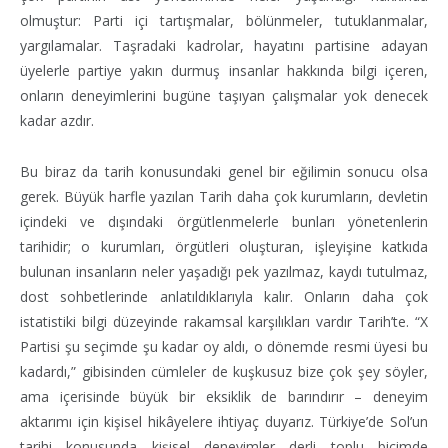
olmuştur: Parti içi tartışmalar, bölünmeler, tutuklanmalar,
yargılamalar. Taşradaki kadrolar, hayatını partisine adayan
üyelerle partiye yakın durmuş insanlar hakkında bilgi içeren,
onların deneyimlerini bugüne taşıyan çalışmalar yok denecek
kadar azdır.
Bu biraz da tarih konusundaki genel bir eğilimin sonucu olsa
gerek. Büyük harfle yazılan Tarih daha çok kurumların, devletin
içindeki ve dışındaki örgütlenmelerle bunları yönetenlerin
tarihidir; o kurumları, örgütleri oluşturan, işleyişine katkıda
bulunan insanların neler yaşadığı pek yazılmaz, kaydı tutulmaz,
dost sohbetlerinde anlatıldıklarıyla kalır. Onların daha çok
istatistiki bilgi düzeyinde rakamsal karşılıkları vardır Tarih’te. “X
Partisi şu seçimde şu kadar oy aldı, o dönemde resmi üyesi bu
kadardı,” gibisinden cümleler de kuşkusuz bize çok şey söyler,
ama içerisinde büyük bir eksiklik de barındırır – deneyim
aktarımı için kişisel hikâyelere ihtiyaç duyarız. Türkiye’de Sol’un
tarihi konusunda kişisel deneyimler derli toplu biçimde