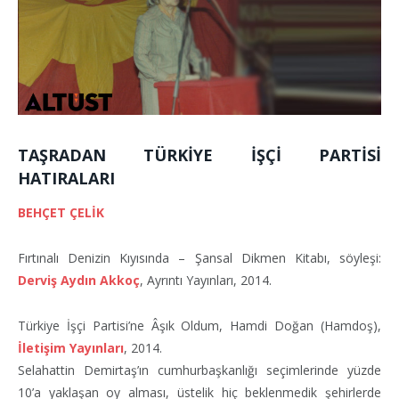
TAŞRADAN TÜRKİYE İŞÇİ PARTİSİ
HATIRALARI
BEHÇET ÇELİK
Fırtınalı Denizin Kıyısında – Şansal Dikmen Kitabı, söyleşi:
Derviş Aydın Akkoç
, Ayrıntı Yayınları, 2014.
Türkiye İşçi Partisi’ne Âşık Oldum, Hamdi Doğan (Hamdoş),
İletişim Yayınları
, 2014.
Selahattin Demirtaş’ın cumhurbaşkanlığı seçimlerinde yüzde
10’a yaklaşan oy alması, üstelik hiç beklenmedik şehirlerde