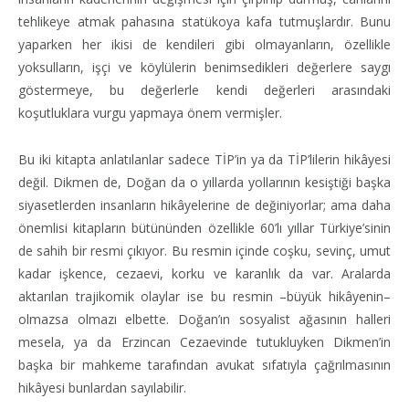
tehlikeye atmak pahasına statükoya kafa tutmuşlardır. Bunu
yaparken her ikisi de kendileri gibi olmayanların, özellikle
yoksulların, işçi ve köylülerin benimsedikleri değerlere saygı
göstermeye, bu değerlerle kendi değerleri arasındaki
koşutluklara vurgu yapmaya önem vermişler.
Bu iki kitapta anlatılanlar sadece TİP’in ya da TİP’lilerin hikâyesi
değil. Dikmen de, Doğan da o yıllarda yollarının kesiştiği başka
siyasetlerden insanların hikâyelerine de değiniyorlar; ama daha
önemlisi kitapların bütününden özellikle 60’lı yıllar Türkiye’sinin
de sahih bir resmi çıkıyor. Bu resmin içinde coşku, sevinç, umut
kadar işkence, cezaevi, korku ve karanlık da var. Aralarda
aktarılan trajikomik olaylar ise bu resmin –büyük hikâyenin–
olmazsa olmazı elbette. Doğan’ın sosyalist ağasının halleri
mesela, ya da Erzincan Cezaevinde tutukluyken Dikmen’in
başka bir mahkeme tarafından avukat sıfatıyla çağrılmasının
hikâyesi bunlardan sayılabilir.