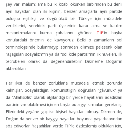
şey var, malum; ama bu iki kitabı okurken birbirinden bu denli
ayrı hayatları olan iki kişinin, benzer amaçlarla aynı partide
buluşup eşitlikçi ve özgürlükçü bir Türkiye için mücadele
verdiklerini, yereldeki parti üyelerinin karar alma ve katılım
mekanizmalarını kurma çabalarını görünce
TİP
’in başka
konulardaki önemini de kavrıyoruz. Belki o zamanların sol
terminolojisinde bulunmayıp sonradan dilimize pelesenk olan
“aşağıdan sosyalizm”in ya da “sol kitle partisi”nin ilk nüveleri, ilk
tecrübeleri olarak da değerlendirilebilir Dikmen’le Doğan’ın
aktardıkları.
Her ikisi de benzer zorluklarla mücadele etmek zorunda
kalmışlar. Sosyalistliğin, komünistliğin doğrudan “gâvurluk” ya
da “Allahsızlık” olarak algılandığı bir yerde hayatlarını adadıkları
partinin var olabilmesi için en başta bu algıyı kırmaları gerekmiş.
Ellerindeki yegâne güç ise kişisel hayatları olmuş. Dikmen de,
Doğan da benzer bir kaygıyı hayatları boyunca yaşadıklarından
söz ediyorlar. Yaşadıkları yerde TİP’le özdeşlemiş oldukları için,