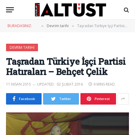
BURADASINIZ:
Devrim tarihi
Taşradan Türkiye İşçi Partisi Hatıraları – Behçet Çelik
»
»
DEVRIM TARIHI
Taşradan Türkiye İşçi Partisi
Hatıraları – Behçet Çelik
11 NISAN 2015
UPDATED:
02 ŞUBAT 2016
9 MINS READ
Facebook
Twitter
Pinterest