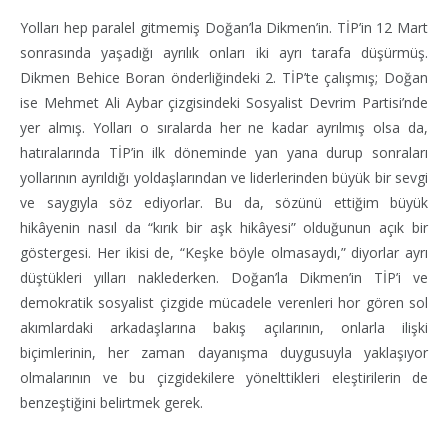
Yolları hep paralel gitmemiş Doğan’la Dikmen’in. TİP’in 12 Mart
sonrasında yaşadığı ayrılık onları iki ayrı tarafa düşürmüş.
Dikmen Behice Boran önderliğindeki 2. TİP’te çalışmış; Doğan
ise Mehmet Ali Aybar çizgisindeki Sosyalist Devrim Partisi’nde
yer almış. Yolları o sıralarda her ne kadar ayrılmış olsa da,
hatıralarında TİP’in ilk döneminde yan yana durup sonraları
yollarının ayrıldığı yoldaşlarından ve liderlerinden büyük bir sevgi
ve saygıyla söz ediyorlar. Bu da, sözünü ettiğim büyük
hikâyenin nasıl da “kırık bir aşk hikâyesi” olduğunun açık bir
göstergesi. Her ikisi de, “Keşke böyle olmasaydı,” diyorlar ayrı
düştükleri yılları naklederken. Doğan’la Dikmen’in TİP’i ve
demokratik sosyalist çizgide mücadele verenleri hor gören sol
akımlardaki arkadaşlarına bakış açılarının, onlarla ilişki
biçimlerinin, her zaman dayanışma duygusuyla yaklaşıyor
olmalarının ve bu çizgidekilere yönelttikleri eleştirilerin de
benzeştiğini belirtmek gerek.