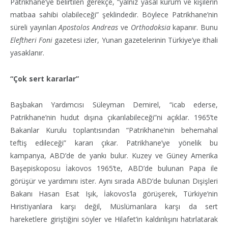
Patrikhane’ye belirtilen gerekçe, “yalnız yasal kurum ve kişilerin
matbaa sahibi olabileceği” şeklindedir. Böylece Patrikhane’nin
süreli yayınları
Apostolos Andreas
ve
Orthodoksia
kapanır. Bunu
Eleftheri Foni
gazetesi izler, Yunan gazetelerinin Türkiye’ye ithali
yasaklanır.
“Çok sert kararlar”
Başbakan Yardımcısı Süleyman Demirel, “icab ederse,
Patrikhane’nin hudut dışına çıkarılabileceği”ni açıklar. 1965’te
Bakanlar Kurulu toplantısından “Patrikhane’nin behemahal
teftiş edileceği” kararı çıkar. Patrikhane’ye yönelik bu
kampanya, ABD’de de yankı bulur. Kuzey ve Güney Amerika
Başepiskoposu İakovos 1965’te, ABD’de bulunan Papa ile
görüşür ve yardımını ister. Aynı sırada ABD’de bulunan Dışişleri
Bakanı Hasan Esat Işık, İakovos’la görüşerek, Türkiye’nin
Hıristiyanlara karşı değil, Müslümanlara karşı da sert
hareketlere giriştiğini söyler ve Hilafet’in kaldırılışını hatırlatarak