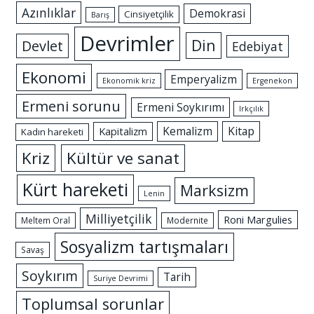
Azınlıklar
Demokrasi
Cinsiyetçilik
Barış
Devrimler
Din
Devlet
Edebiyat
Ekonomi
Emperyalizm
Ekonomik kriz
Ergenekon
Ermeni sorunu
Ermeni Soykırımı
Irkçılık
Kemalizm
Kitap
Kapitalizm
Kadın hareketi
Kriz
Kültür ve sanat
Kürt hareketi
Marksizm
Lenin
Milliyetçilik
Roni Margulies
Meltem Oral
Modernite
Sosyalizm tartışmaları
Savaş
Soykırım
Tarih
Suriye Devrimi
Toplumsal sorunlar