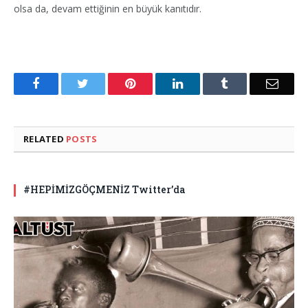
olsa da, devam ettiğinin en büyük kanıtıdır.
Facebook
Twitter
Pinterest
LinkedIn
Tumblr
Email
RELATED
POSTS
#HEPİMİZGÖÇMENİZ Twitter’da