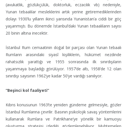
(avukatlık, gözlükçülük, doktorluk, eczacılık vb) nedeniyle,
Yunan tebaalılar mesleklerini artık yerine getiremediklerinden
dolayı 1930’lu yılların ikinci yarısında Yunanistan’a ciddi bir göç
yaşanmıştı. Bu dönemde İstanbul’daki Yunan tebaalıların sayısı
20 binin altına inecektir.
İstanbul Rum cemaatinin doğal bir parçası olan Yunan tebaalı
Rumların arasındaki siyasî kişiliklerin, hükümet nezdinde
rahatsızlık yarattığı ve 1955 sonrasında ilk sınırdışıların
yaşanmaya başladığı görülüyor. 1957’de altı, 1958’de 12 olan
sınırdışı sayısının 1962’ye kadar 50’ye vardığı sanılıyor.
“Beşinci kol faaliyeti”
Kıbrıs konusunun 1963’te yeniden gündeme gelmesiyle, gözler
İstanbul Rumlarına çevrilir. Basının psikolojik savaş yöntemlerini
kullanarak Rumlara ve Patrikhane’ye yönelik bir kamuoyu
oluşturma stratejisi izlediği gözlemlenebiliyor. Muhtemelen