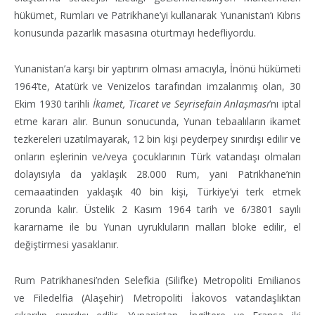
hükümet, Rumları ve Patrikhane’yi kullanarak Yunanistan’ı Kıbrıs
konusunda pazarlık masasına oturtmayı hedefliyordu.
Yunanistan’a karşı bir yaptırım olması amacıyla, İnönü hükümeti
1964’te, Atatürk ve Venizelos tarafından imzalanmış olan, 30
Ekim 1930 tarihli
İkamet, Ticaret ve Seyrisefain Anlaşması
’nı iptal
etme kararı alır. Bunun sonucunda, Yunan tebaalıların ikamet
tezkereleri uzatılmayarak, 12 bin kişi peyderpey sınırdışı edilir ve
onların eşlerinin ve/veya çocuklarının Türk vatandaşı olmaları
dolayısıyla da yaklaşık 28.000 Rum, yani Patrikhane’nin
cemaaatinden yaklaşık 40 bin kişi, Türkiye’yi terk etmek
zorunda kalır. Üstelik 2 Kasım 1964 tarih ve 6/3801 sayılı
kararname ile bu Yunan uyrukluların malları bloke edilir, el
değiştirmesi yasaklanır.
Rum Patrikhanesi’nden Selefkia (Silifke) Metropoliti Emilianos
ve Filedelfia (Alaşehir) Metropoliti İakovos vatandaşlıktan