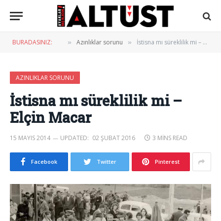
BURADASINIZ:
Azınlıklar sorunu
İstisna mı süreklilik mi – Elçin Macar
»
»
AZINLIKLAR SORUNU
İstisna mı süreklilik mi –
Elçin Macar
15 MAYIS 2014
UPDATED:
02 ŞUBAT 2016
3 MINS READ
Facebook
Twitter
Pinterest