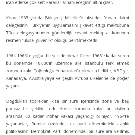
icap ederse çok sert kararlar alınabileceğinin altını çizer.
Konu 1965 yılında Birleşmiş Milletler’e akseder. Yunan daimi
delegesinin Türkiye’nin uygulamasını şikayet ettiği mektubuna
Türk delegasyonunun gönderdiği cevabî mektupta, konunun
resmen “ulusal güvenlik” olduğu belirtilmektedir.
1964-1965’te yoğun bir şekilde olmak üzere 1968’e kadar süren
bu dönemde 10.000’in üzerinde aile İstanbul’u terk etmek
zorunda kalır. Çoğunluğu Yunanistan’a olmakla birlikte, ABD’ye,
Kanada’ya, Avustralya’ya ve çeşitli Avrupa ülkelerine de göçler
yaşanır.
Doğdukları toprakları kısa bir süre içerisinde zorla ve beş
parasız bir şekilde terk etmek zorunda kalan bu kişilerin
arasında 60 kadar intihar vakası yaşandığı biliniyor. 1964’te
yaşananlar, Rumlar özelinde, tek parti dönemindeki azınlık
politikasının Demokrat Parti döneminde, bir süre ara verilmiş