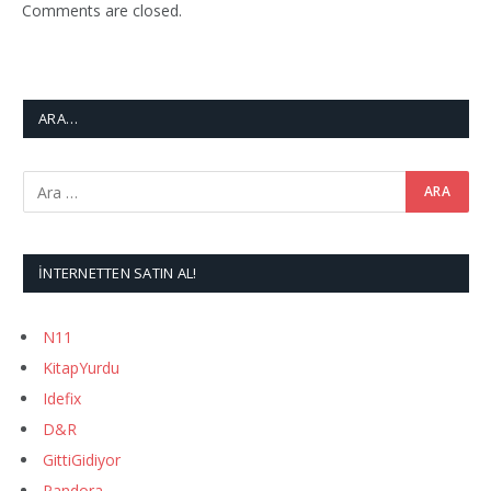
Comments are closed.
ARA…
İNTERNETTEN SATIN AL!
N11
KitapYurdu
Idefix
D&R
GittiGidiyor
Pandora