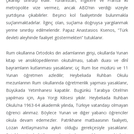
çıkarılıp sınırdışı edilir. Yunanistan, İngiltere ve Fransa iki
metropolite vize vermez, ancak ABD’nin verdiği vizeyle
yurtdışına çıkabilirler. Beşinci kol faaliyetinde bulunmakla
suçlanmaktadırlar. İlginç olan, suçlama doğruysa yargılanmak
yerine sınırdışı edilmeleridir. Papaz Anastasios Ksenos, “Türk
devleti aleyhinde faaliyet göstermekten” tutuklanır.
Rum okullarına Ortodoks din adamlarının girişi, okullarda Yunan
kitap ve ansiklopedilerinin okutulması, sabah duası ve dînî
bayramların kutlanması yasaklanır; üç Rum lise müdürü ve 11
Yunan öğretmen azledilir; Heybeliada Ruhban Okulu
mezunlarının Rum okullarında öğretmenlik yapması yasaklanır,
Büyükada Yetimhanesi kapatılır. Bugünkü Tarabya Oteli’nin
yapılması için, Aya Yorgi Kilisesi yıkılır. Heybeliada Ruhban
Okulu’na 1963-64 akademik yılında, Türkiye vatandaşı olmayan
öğrenci alınmaz. Böylece Yunan ve diğer yabancı öğrenciler
okula devam edemezler. Patrikhane matbaasının faaliyeti,
Lozan Antlaşması’na aykırı olduğu gerekçesiyle yasaklanır.