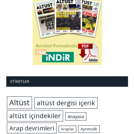
ETIKETLER
Altüst
altüst dergisi içerik
altüst içindekiler
Anayasa
Arap devrimleri
Ayrımcılık
Araplar