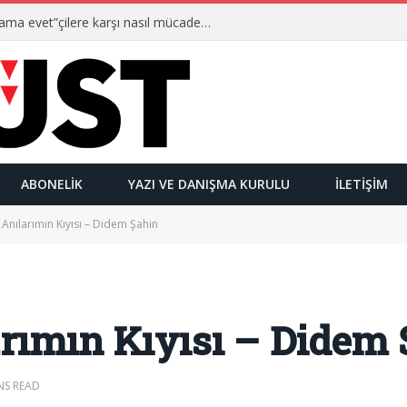
Ulusalcılar kimlerdir ve “Yetmez ama evet”çilere karşı nasıl mücadele ederler?
ABONELIK
YAZI VE DANIŞMA KURULU
İLETIŞIM
Anılarımın Kıyısı – Didem Şahin
rımın Kıyısı – Didem 
NS READ