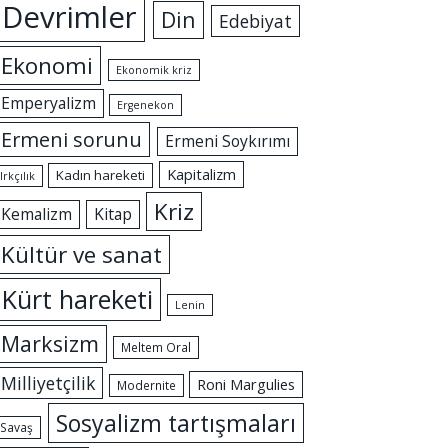
Devrimler
Din
Edebiyat
Ekonomi
Ekonomik kriz
Emperyalizm
Ergenekon
Ermeni sorunu
Ermeni Soykırımı
Kapitalizm
Kadın hareketi
Irkçılık
Kriz
Kemalizm
Kitap
Kültür ve sanat
Kürt hareketi
Lenin
Marksizm
Meltem Oral
Milliyetçilik
Roni Margulies
Modernite
Sosyalizm tartışmaları
Savaş