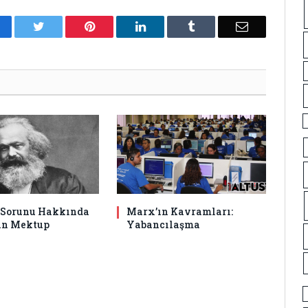
acebook
Twitter
Pinterest
LinkedIn
Tumblr
Email
 Sorunu Hakkında
Marx’ın Kavramları:
an Mektup
Yabancılaşma