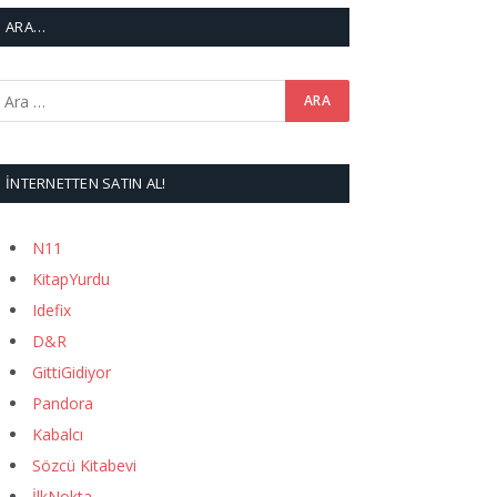
ARA…
İNTERNETTEN SATIN AL!
N11
KitapYurdu
Idefix
D&R
GittiGidiyor
Pandora
Kabalcı
Sözcü Kitabevi
İlkNokta