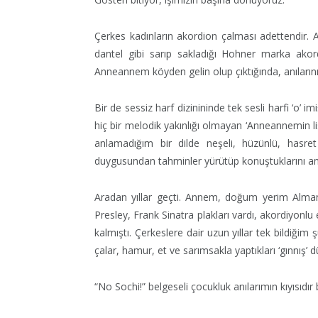
Çerkes kadınların akordion çalması adettendir. 
dantel gibi sarıp sakladığı Hohner marka ako
Anneannem köyden gelin olup çıktığında, anılarının
Bir de sessiz harf dizinininde tek sesli harfi ‘o’ 
hiç bir melodik yakınlığı olmayan ‘Anneannemin 
anlamadığım bir dilde neşeli, hüzünlü, hasre
duygusundan tahminler yürütüp konuştuklarını anl
Aradan yıllar geçti. Annem, doğum yerim Almanya
Presley, Frank Sinatra plakları vardı, akordiyon
kalmıştı. Çerkeslere dair uzun yıllar tek bildiğim ş
çalar, hamur, et ve sarımsakla yaptıkları ‘gınnış’ 
“
No Sochi!” belgeseli çocukluk anılarımın kıyısıdı