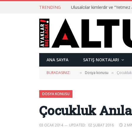
TRENDING
ANA SAYFA
SATIŞ NOKTALARI
BURADASINIZ:
Dosya konusu
Çocukluk 
»
»
DOSYA KONUSU
Çocukluk Anıla
03 OCAK 2014
UPDATED:
02 ŞUBAT 2016
2 MI