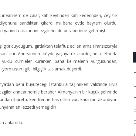
Anneannem de çalar; kâh keyfinden kâh kederinden, çeyizlik
rdiyonunu sandıktan çıkardı mı bana evde bayram olurdu.
 yanında atalarının ezgilerini de beraberinde getirmişti.
imiş gibi duyduğum, gırtlaktan telaffuz edilen ama Fransızca’yla
lisanı’ var. Anneannem köyde yaşayan kızkardeşine telefonda
t yüklü cümleler kurarken bana kelimelerin vurgusundan,
ıyormuşum gibi bilgiçlik taslamak düşerdi.
’dan beni büyüteceği İstanbul’a taşınırken valizinde Elvis
lu ezgiler anneannemle beraber Almanya’nın bir küçük şehrinde
undan ibaretti: kendilerine has dilleri var, kadınları akordiyon
dünyanın en lezzetli yemeğidir!
r bu anlamda.