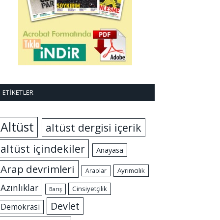
ETIKETLER
Altüst
altüst dergisi içerik
altüst içindekiler
Anayasa
Arap devrimleri
Ayrımcılık
Araplar
Azınlıklar
Cinsiyetçilik
Barış
Devlet
Demokrasi