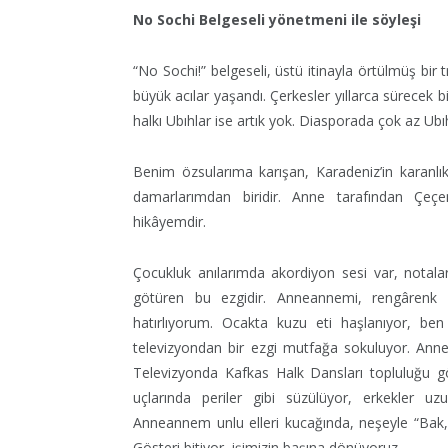
No Sochi Belgeseli yönetmeni ile söyleşi
“
No Sochi!” belgeseli, üstü itinayla örtülmüş bir 
büyük acılar yaşandı. Çerkesler yıllarca sürecek bi
halkı Ubıhlar ise artık yok. Diasporada çok az Ubı
Benim özsularıma karışan, Karadeniz’in karanlık 
damarlarımdan biridir. Anne tarafından Çeçen
hik
â
yemdir.
Çocukluk anılarımda akordiyon sesi var, notala
götüren bu ezgidir. Anneannemi, reng
â
renk 
hatırlıyorum. Ocakta kuzu eti haşlanıyor, be
televizyondan bir ezgi mutfağa sokuluyor. Anne
Televizyonda Kafkas Halk Dansları topluluğu gös
uçlarında periler gibi süzülüyor, erkekler uz
Anneannem unlu elleri kucağında, neşeyle “Bak,” 
Gösteri bitiyor, işimizin başına dönüyoruz.