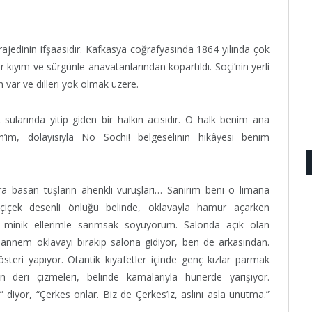
trajedinin ifşaasıdır. Kafkasya coğrafyasında 1864 yılında çok
r kıyım ve sürgünle anavatanlarından kopartıldı. Soçi’nin yerli
h var ve dilleri yok olmak üzere.
sularında yitip giden bir halkın acısıdır. O halk benim ana
’im, dolayısıyla No Sochi! belgeselinin hik
â
yesi benim
ra basan tuşların ahenkli vuruşları… Sanırım beni o limana
çiçek desenli önlüğü belinde, oklavayla hamur açarken
n minik ellerimle sarımsak soyuyorum. Salonda açık olan
annem oklavayı bırakıp salona gidiyor, ben de arkasından.
teri yapıyor. Otantik kıyafetler içinde genç kızlar parmak
un deri çizmeleri, belinde kamalarıyla hünerde yarışıyor.
diyor, “Çerkes onlar. Biz de Çerkes’iz, aslını asla unutma.”