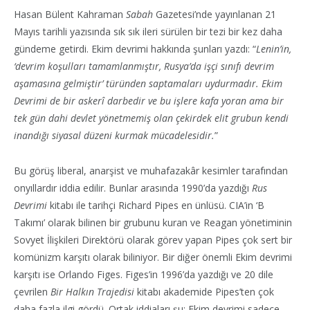
Hasan Bülent Kahraman
Sabah
Gazetesi’nde yayınlanan 21
Mayıs tarihli yazısında sık sık ileri sürülen bir tezi bir kez daha
gündeme getirdi. Ekim devrimi hakkında şunları yazdı: “
Lenin’in,
‘devrim koşulları tamamlanmıştır, Rusya’da işçi sınıfı devrim
aşamasına gelmiştir’ türünden saptamaları uydurmadır. Ekim
Devrimi de bir asker
î darbedir ve bu işlere kafa yoran ama bir
tek gün dahi devlet yönetmemiş olan çekirdek elit grubun kendi
inandığı siyasal düzeni kurmak mücadelesidir.
”
Bu görüş liberal, anarşist ve muhafazakâr kesimler tarafından
onyıllardır iddia edilir. Bunlar arasında 1990’da yazdığı
Rus
Devrimi
kitabı ile tarihçi Richard Pipes en ünlüsü. CIA’in ‘B
Takımı’ olarak bilinen bir grubunu kuran ve Reagan yönetiminin
Sovyet İlişkileri Direktörü olarak görev yapan Pipes çok sert bir
komünizm karşıtı olarak biliniyor. Bir diğer önemli Ekim devrimi
karşıtı ise Orlando Figes. Figes’in 1996’da yazdığı ve 20 dile
çevrilen
Bir Halkın Trajedisi
kitabı akademide Pipes’ten çok
daha fazla ilgi gördü. Ortak iddiaları şu: Ekim devrimi sadece