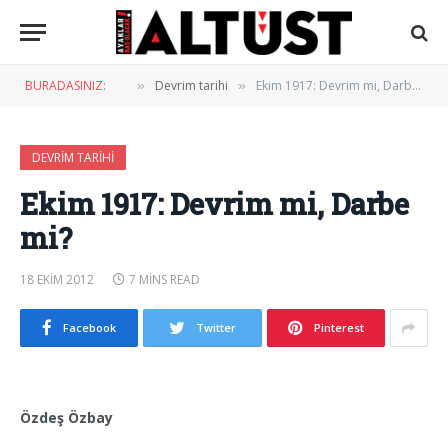
BURADASINIZ:
Devrim tarihi
Ekim 1917: Devrim mi, Darbe mi?
»
»
DEVRIM TARIHI
Ekim 1917: Devrim mi, Darbe
mi?
18 EKIM 2012
7 MINS READ
Facebook
Twitter
Pinterest
Özdeş Özbay