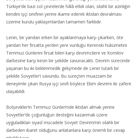
Türkiye’de bazı sol çevrelerde hâlâ etkili olan, silahlı bir azınlığın
kendini işçi sınıfının yerine ikame ederek iktidarı devralması
üzerine kurulu yaklaşımlardan tamamen farklıdır.
Lenin, bir yandan erken bir ayaklanmaya karşı çıkarken, öte
yandan her fırsatta yerden yere vurduğu Kerenski hükümetini
Temmuz Günlerini fırsat bilen karşı devrimcilere ve Kornilov
darbesine karşı kesin bir şekilde savunacaktı. Devrim sürecinde
yaşanan bu iki beklenmedik gelişmede de Lenin tutarlı bir
şekilde Sovyetler’i savundu. Bu süreçten muazzam bir
deneyimle çıkan Rusya işçi sınıfı böylece Ekim devrimi ile zafere
ulaşabildi.
Bolşevikler’in Temmuz Günleri’nde iktidarı almak yerine
Sovyetler’de çoğunluğun desteğini kazanmak üzere
uyguladıkları siyasî mücadele Sovyet Devrimi’nin silahlı bir
darbeden ibaret olduğunu anlatanlara karşı önemli bir cevap
niteliği taşır.