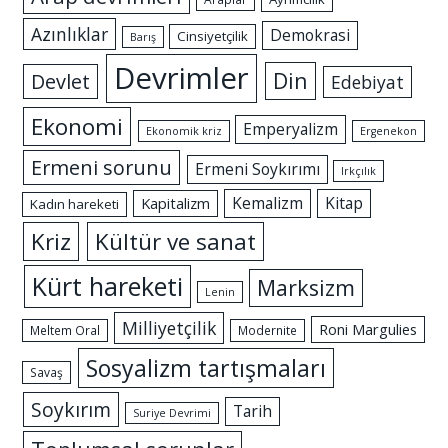
Azınlıklar
Demokrasi
Cinsiyetçilik
Barış
Devrimler
Din
Devlet
Edebiyat
Ekonomi
Emperyalizm
Ekonomik kriz
Ergenekon
Ermeni sorunu
Ermeni Soykırımı
Irkçılık
Kemalizm
Kitap
Kapitalizm
Kadın hareketi
Kriz
Kültür ve sanat
Kürt hareketi
Marksizm
Lenin
Milliyetçilik
Roni Margulies
Meltem Oral
Modernite
Sosyalizm tartışmaları
Savaş
Soykırım
Tarih
Suriye Devrimi