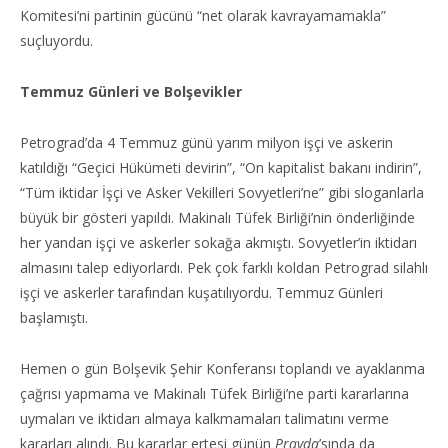
Komitesi’ni partinin gücünü “net olarak kavrayamamakla”
suçluyordu.
Temmuz Günleri ve Bolşevikler
Petrograd’da 4 Temmuz günü yarım milyon işçi ve askerin
katıldığı “Geçici Hükümeti devirin”, “On kapitalist bakanı indirin”,
“Tüm iktidar İşçi ve Asker Vekilleri Sovyetleri’ne” gibi sloganlarla
büyük bir gösteri yapıldı. Makinalı Tüfek Birliği’nin önderliğinde
her yandan işçi ve askerler sokağa akmıştı. Sovyetler’in iktidarı
almasını talep ediyorlardı. Pek çok farklı koldan Petrograd silahlı
işçi ve askerler tarafından kuşatılıyordu. Temmuz Günleri
başlamıştı.
Hemen o gün Bolşevik Şehir Konferansı toplandı ve ayaklanma
çağrısı yapmama ve Makinalı Tüfek Birliği’ne parti kararlarına
uymaları ve iktidarı almaya kalkmamaları talimatını verme
kararları alındı. Bu kararlar ertesi günün
Pravda
’sında da