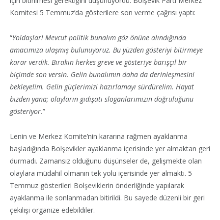
için bitirilmesi gerektiğini düşünüyordu. Bolşevik Parti Merkez
Komitesi 5 Temmuz’da gösterilere son verme çağrısı yaptı:
“
Yoldaşlar! Mevcut politik bunalım göz önüne alındığında
amacımıza ulaşmış bulunuyoruz. Bu yüzden gösteriyi bitirmeye
karar verdik. Bırakın herkes greve ve gösteriye barışçıl bir
biçimde son versin. Gelin bunalımın daha da derinleşmesini
bekleyelim. Gelin güçlerimizi hazırlamayı sürdürelim. Hayat
bizden yana; olayların gidişatı sloganlarımızın doğruluğunu
gösteriyor.
”
Lenin ve Merkez Komite’nin kararına rağmen ayaklanma
başladığında Bolşevikler ayaklanma içerisinde yer almaktan geri
durmadı. Zamansız olduğunu düşünseler de, gelişmekte olan
olaylara müdahil olmanın tek yolu içerisinde yer almaktı. 5
Temmuz gösterileri Bolşeviklerin önderliğinde yapılarak
ayaklanma ile sonlanmadan bitirildi. Bu sayede düzenli bir geri
çekilişi organize edebildiler.