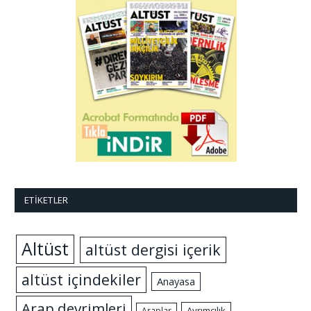
ETIKETLER
Altüst
altüst dergisi içerik
altüst içindekiler
Anayasa
Arap devrimleri
Ayrımcılık
Araplar