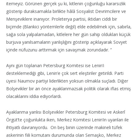
itemeyiz. Görünen gerçek şu ki, kitlenin çoğunluğu kararsızlık
gösterip duraksamakla birlikte hâlâ Sosyalist Devrimcilere ve
Menşeviklere inanıyor. Proleterya partisi, iktidarı ciddi bir
biçimde (Blankici yöntemlerle değil) elde edebilmek için, sabırla,
sağa sola yalpalamadan, kitlelere her gün sahip oldukları küçük
burjuva yanılsamaların yanlışlığını gösterip açıklayarak Sovyet
içinde nüfuzunu arttırmak için savaşmak zorundadır. ”
Aynı gün toplanan Petersburg Komitesi ise Lenin’i
desteklemediği gibi, Lenin’e çok sert eleştiriler getirildi. Parti
üyesi Naumov partiyi liderlikten yoksun olmakla suçladı. Diğer
Bolşevikler bir an önce ayaklanmazsak politik olarak iflas etmiş
olacaklarını iddia ediyorlardı.
Ayaklanma yanlısı Bolşevikler Petersburg Komitesi ve Askerî
Örgüt’te çoğunlukta iken, Merkez Komitesi Lenin’in uyarıları ile
ihtiyatlı davranıyordu. On beş binin üzerinde makineli tüfek
askerinin fiili komutanı durumunda olan Semaşko, Merkez