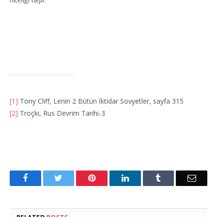
[1]
Tony Cliff, Lenin 2 Bütün İktidar Sovyetler, sayfa 315
[2]
Troçki, Rus Devrim Tarihi-3
Facebook
Twitter
Pinterest
LinkedIn
Tumblr
Email