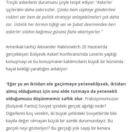
Troçki askerlerin durumunu şöyle tespit ediyor: “
Askerler
işçilerden daha sabırsızlar. Çünkü hem cepheye gönderilme
riskleri var hem de politik stratejiyi anlayabilmeleri çok daha
zor. Üstelik her birinin tüfeği var ve Şubat devriminden beri
askerler silahın bağımsız gücünü fazla abartıyorlar.
”
Amerikalı tarihçi Alexander Rabinowitch 20 Haziran’da
gerçekleşen Bolşevik Askerî Konferansı’nda Lenin’in yaptığı
konuşmayı ve bu konuşmanın katılımcıların büyük bir kısmında
hayal kırıklığı yarattığını anlatıyor:
“
Eğer şu an iktidarı ele geçirmeye yetenekliysek, iktidarı
almış olduğumuz için onu elde tutmaya da yetenekli
olduğumuzu düşünmemiz saflık olur.
Fraksiyonumuzun
[Bolşevik Partisi] Sovyet içindeki gerçek ağırlığı nedir?
Diğerlerini boş verelim, iki büyük şehirdeki Sovyetler’de bile
kayda değer olmayan küçük bir azınlık durumundayız. Bu
gerçek neyi gösteriyor? Bu gerçeği yok sayıp bir kenara