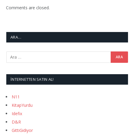
Comments are closed.
ARA…
İNTERNETTEN SATIN AL!
N11
KitapYurdu
Idefix
D&R
GittiGidiyor