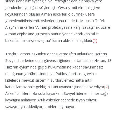
silahsızlandırılmayacağını ve Petrograd’dan bir başka yere
gönderilmeyeceğini söylemişti. Oysa şimdi Alman işçi ve
köylülerinden oluşan Alman askerleri öldürmek üzere
görevlendirilmişlerdi. Askerler bunu reddetti. Makinalı Tüfek
Alayı’nın askerleri “Alman proletaryasına karşı savaşmak üzere
Alman cephesine gitmeyip bunun yerine kendi kapitalist
bakanlarına karşı savaşma” kararı aldıklarını açıkladı.
[1]
Troçki, Temmuz Günleri öncesi atmosferi anlatırken işçilerin
Sovyet liderlerine olan güvensizliğinden, artan sabırsızlıktan, 18
Haziran eyleminde geçici hükümetin ne kadar savunmasız
olduğunun görülmesinden ve Putilov fabrikası grevinin
kitlelerde mevcut sistemin sürdürülemez hatta artık
katlanılamaz hale geldiği hissini uyandırdığından söz ediyor
[2]
.
Askerî birlikler hızla sola kayarken, Sovyet liderlerinin ise sağa
kaydığını anlatıyor. Artık askerler cephede isyan ediyor,
savaşmayı reddediyor, emirlere uymuyor.