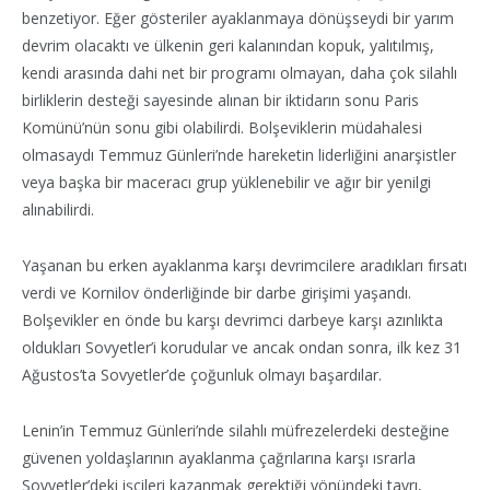
benzetiyor. Eğer gösteriler ayaklanmaya dönüşseydi bir yarım
devrim olacaktı ve ülkenin geri kalanından kopuk, yalıtılmış,
kendi arasında dahi net bir programı olmayan, daha çok silahlı
birliklerin desteği sayesinde alınan bir iktidarın sonu Paris
Komünü’nün sonu gibi olabilirdi. Bolşeviklerin müdahalesi
olmasaydı Temmuz Günleri’nde hareketin liderliğini anarşistler
veya başka bir maceracı grup yüklenebilir ve ağır bir yenilgi
alınabilirdi.
Yaşanan bu erken ayaklanma karşı devrimcilere aradıkları fırsatı
verdi ve Kornilov önderliğinde bir darbe girişimi yaşandı.
Bolşevikler en önde bu karşı devrimci darbeye karşı azınlıkta
oldukları Sovyetler’i korudular ve ancak ondan sonra, ilk kez 31
Ağustos’ta Sovyetler’de çoğunluk olmayı başardılar.
Lenin’in Temmuz Günleri’nde silahlı müfrezelerdeki desteğine
güvenen yoldaşlarının ayaklanma çağrılarına karşı ısrarla
Sovyetler’deki işçileri kazanmak gerektiği yönündeki tavrı,