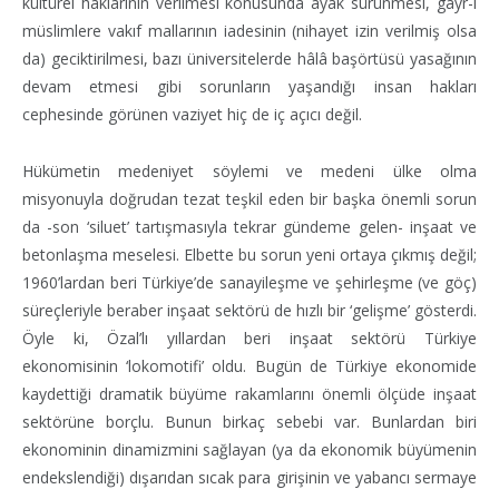
kültürel haklarının verilmesi konusunda ayak sürünmesi, gayr-ı
müslimlere vakıf mallarının iadesinin (nihayet izin verilmiş olsa
da) geciktirilmesi, bazı üniversitelerde hâlâ başörtüsü yasağının
devam etmesi gibi sorunların yaşandığı insan hakları
cephesinde görünen vaziyet hiç de iç açıcı değil.
Hükümetin medeniyet söylemi ve medeni ülke olma
misyonuyla doğrudan tezat teşkil eden bir başka önemli sorun
da -son ‘siluet’ tartışmasıyla tekrar gündeme gelen- inşaat ve
betonlaşma meselesi. Elbette bu sorun yeni ortaya çıkmış değil;
1960’lardan beri Türkiye’de sanayileşme ve şehirleşme (ve göç)
süreçleriyle beraber inşaat sektörü de hızlı bir ‘gelişme’ gösterdi.
Öyle ki, Özal’lı yıllardan beri inşaat sektörü Türkiye
ekonomisinin ‘lokomotifi’ oldu. Bugün de Türkiye ekonomide
kaydettiği dramatik büyüme rakamlarını önemli ölçüde inşaat
sektörüne borçlu. Bunun birkaç sebebi var. Bunlardan biri
ekonominin dinamizmini sağlayan (ya da ekonomik büyümenin
endekslendiği) dışarıdan sıcak para girişinin ve yabancı sermaye