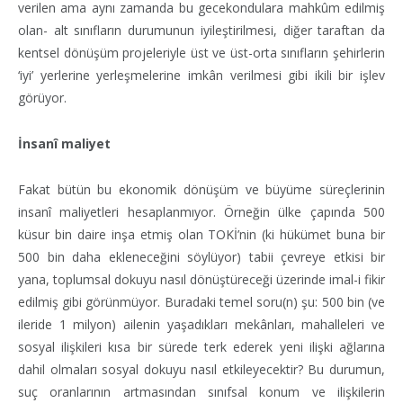
verilen ama aynı zamanda bu gecekondulara mahkûm edilmiş
olan- alt sınıfların durumunun iyileştirilmesi, diğer taraftan da
kentsel dönüşüm projeleriyle üst ve üst-orta sınıfların şehirlerin
‘iyi’ yerlerine yerleşmelerine imkân verilmesi gibi ikili bir işlev
görüyor.
İnsanî maliyet
Fakat bütün bu ekonomik dönüşüm ve büyüme süreçlerinin
insanî maliyetleri hesaplanmıyor. Örneğin ülke çapında 500
küsur bin daire inşa etmiş olan TOKİ’nin (ki hükümet buna bir
500 bin daha ekleneceğini söylüyor) tabii çevreye etkisi bir
yana, toplumsal dokuyu nasıl dönüştüreceği üzerinde imal-i fikir
edilmiş gibi görünmüyor. Buradaki temel soru(n) şu: 500 bin (ve
ileride 1 milyon) ailenin yaşadıkları mekânları, mahalleleri ve
sosyal ilişkileri kısa bir sürede terk ederek yeni ilişki ağlarına
dahil olmaları sosyal dokuyu nasıl etkileyecektir? Bu durumun,
suç oranlarının artmasından sınıfsal konum ve ilişkilerin