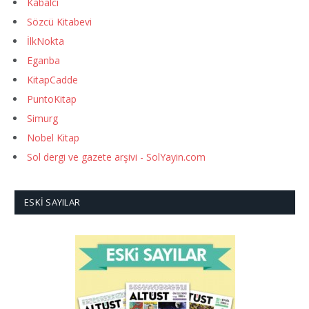
Kabalcı
Sözcü Kitabevi
İlkNokta
Eganba
KitapCadde
PuntoKitap
Simurg
Nobel Kitap
Sol dergi ve gazete arşivi - SolYayin.com
ESKI SAYILAR