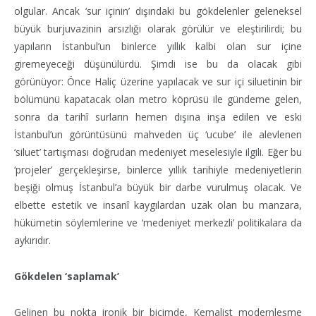
olgular. Ancak ‘sur içinin’ dışındaki bu gökdelenler geleneksel
büyük burjuvazinin arsızlığı olarak görülür ve eleştirilirdi; bu
yapıların İstanbul’un binlerce yıllık kalbi olan sur içine
giremeyeceği düşünülürdü. Şimdi ise bu da olacak gibi
görünüyor: Önce Haliç üzerine yapılacak ve sur içi siluetinin bir
bölümünü kapatacak olan metro köprüsü ile gündeme gelen,
sonra da tarihî surların hemen dışına inşa edilen ve eski
İstanbul’un görüntüsünü mahveden üç ‘ucube’ ile alevlenen
‘siluet’ tartışması doğrudan medeniyet meselesiyle ilgili. Eğer bu
‘projeler’ gerçekleşirse, binlerce yıllık tarihiyle medeniyetlerin
beşiği olmuş İstanbul’a büyük bir darbe vurulmuş olacak. Ve
elbette estetik ve insanî kaygılardan uzak olan bu manzara,
hükümetin söylemlerine ve ‘medeniyet merkezli’ politikalara da
aykırıdır.
Gökdelen ‘saplamak’
Gelinen bu nokta ironik bir biçimde, Kemalist modernleşme