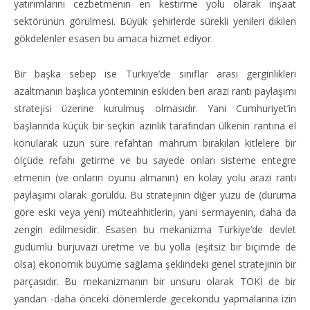
yatırımlarını cezbetmenin en kestirme yolu olarak inşaat
sektörünün görülmesi. Büyük şehirlerde sürekli yenileri dikilen
gökdelenler esasen bu amaca hizmet ediyor.
Bir başka sebep ise Türkiye’de sınıflar arası gerginlikleri
azaltmanın başlıca yönteminin eskiden beri arazi rantı paylaşımı
stratejisi üzerine kurulmuş olmasıdır. Yani Cumhuriyet’in
başlarında küçük bir seçkin azınlık tarafından ülkenin rantına el
konularak uzun süre refahtan mahrum bırakılan kitlelere bir
ölçüde refahı getirme ve bu sayede onları sisteme entegre
etmenin (ve onların oyunu almanın) en kolay yolu arazi rantı
paylaşımı olarak görüldü. Bu stratejinin diğer yüzü de (duruma
göre eski veya yeni) müteahhitlerin, yani sermayenin, daha da
zengin edilmesidir. Esasen bu mekanizma Türkiye’de devlet
güdümlü burjuvazi üretme ve bu yolla (eşitsiz bir biçimde de
olsa) ekonomik büyüme sağlama şeklindeki genel stratejinin bir
parçasıdır. Bu mekanizmanın bir unsuru olarak TOKİ de bir
yandan -daha önceki dönemlerde gecekondu yapmalarına izin