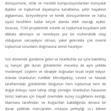
dönüşümüne, etnik ve meslekî kompozisyonlardan komşuluk
ilişkileri ve toplumsal dayanışma kanallarına, şehir hayatının
algılanması, bireyselleşme ve kimlik dönüşümlerine ve hatta
siyasî tercihlere kadar birçok alanda etkili olacağı açıktır.
Kısacası, TOKİ projelerinde estetik ve toplumsal boyutların pek
dikkate alınmıyor ve neredeyse pür bir mühendislik olayı
olduğunun varsayılıyor olması, yakın gelecekte çok önemli
toplumsal sorunların doğmasına zemin hazırlıyor.
Son dönemde gündeme gelen ve İstanbul’da sur içine batırılmış
üç hançer gibi duran gökdelenler meselesi de aynı şekilde
‘medeniyet’ söylemi ve idealiyle doğrudan tezat teşkil ediyor.
Aslında İstanbul’un özellikle Mecidiyeköy, Levent ve Maslak
taraflarındaki gökdelenler bloğunun hem toplumsal hem de
doğal dokuyu nasıl tahrip ettiği (örneğin İstanbul’un havasının
temiz kalması için hayatî önemdeki kuzey rüzgârlarını kestiği,
Marmara tarafından ve Boğaz’dan bakıldığında devasa bir
duvar şeklinde manzaranın ortasına yerleştiği vs.) bilinen