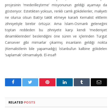
projesinin ‘medenîleştirme’ misyonunun geldiği aşamayı da
gösteriyor. Estetikten yoksun, renkli camlı gökdelenler, maliyeti
ne olursa olsun Batı’yı taklit etmeye kararlı Kemalist elitlerin
zihniyetiyle birebir örtüşür. Ama İslam-Osmanlı geleneğini
toptan reddeden bu zihniyete karşı kendi ‘medeniyet
dinamiklerinden’ beslendiğini öne süren ve içlerinden Turgut
Cansever gibi mimarlar çıkarmış insanların geldiği nokta
(Kemalistlerin bile yapamadığı) İstanbul’un kalbine gökdelen
‘saplamak’ olmamalıydı. El-insaf!
Facebook
Twitter
Pinterest
LinkedIn
Tumblr
Email
RELATED
POSTS