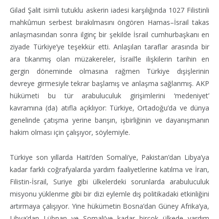
Gilad Şalit isimli tutuklu askerin iadesi karşılığında 1027 Filistinli
mahkûmun serbest bırakılmasını öngören Hamas–İsrail takas
anlaşmasından sonra ilginç bir şekilde İsrail cumhurbaşkanı en
ziyade Türkiye’ye teşekkür etti. Anlaşılan taraflar arasında bir
ara tıkanmış olan müzakereler, İsrail’le ilişkilerin tarihin en
gergin döneminde olmasına rağmen Türkiye dışişlerinin
devreye girmesiyle tekrar başlamış ve anlaşma sağlanmış. AKP
hükümeti bu tür arabuluculuk girişimlerini ‘medeniyet’
kavramına (da) atıfla açıklıyor: Türkiye, Ortadoğu’da ve dünya
genelinde çatışma yerine barışın, işbirliğinin ve dayanışmanın
hakim olması için çalışıyor, söylemiyle.
Türkiye son yıllarda Haiti’den Somali’ye, Pakistan’dan Libya’ya
kadar farklı coğrafyalarda yardım faaliyetlerine katılma ve İran,
Filistin-İsrail, Suriye gibi ülkelerdeki sorunlarda arabuluculuk
misyonu yüklenme gibi bir dizi eylemle dış politikadaki etkinliğini
artırmaya çalışıyor. Yine hükümetin Bosna’dan Güney Afrika’ya,
Libya’dan Lübnan ve Somali’ye kadar birçok ülkede yardım