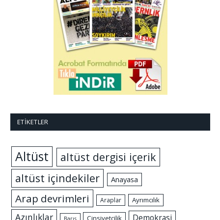
ETIKETLER
Altüst
altüst dergisi içerik
altüst içindekiler
Anayasa
Arap devrimleri
Ayrımcılık
Araplar
Azınlıklar
Demokrasi
Cinsiyetçilik
Barış