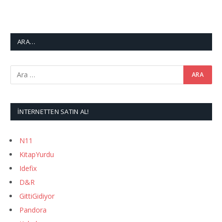
ARA…
İNTERNETTEN SATIN AL!
N11
KitapYurdu
Idefix
D&R
GittiGidiyor
Pandora