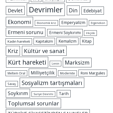
Devrimler
Din
Devlet
Edebiyat
Ekonomi
Emperyalizm
Ekonomik kriz
Ergenekon
Ermeni sorunu
Ermeni Soykırımı
Irkçılık
Kemalizm
Kitap
Kapitalizm
Kadın hareketi
Kriz
Kültür ve sanat
Kürt hareketi
Marksizm
Lenin
Milliyetçilik
Roni Margulies
Meltem Oral
Modernite
Sosyalizm tartışmaları
Savaş
Soykırım
Tarih
Suriye Devrimi
Toplumsal sorunlar