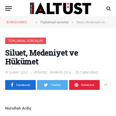
BURADASINIZ:
Toplumsal sorunlar
Siluet, Medeniyet ve Hükümet
»
»
TOPLUMSAL SORUNLAR
Siluet, Medeniyet ve
Hükümet
01 ŞUBAT 2012
UPDATED:
09 MAYIS 2014
5 MINS READ
Facebook
Twitter
Pinterest
Nurullah Ardıç