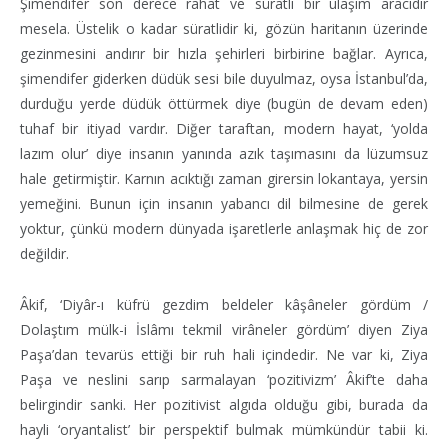
Şimendifer son derece rahat ve süratli bir ulaşım aracıdır
mesela. Üstelik o kadar süratlidir ki, gözün haritanın üzerinde
gezinmesini andırır bir hızla şehirleri birbirine bağlar. Ayrıca,
şimendifer giderken düdük sesi bile duyulmaz, oysa İstanbul’da,
durduğu yerde düdük öttürmek diye (bugün de devam eden)
tuhaf bir itiyad vardır. Diğer taraftan, modern hayat, ‘yolda
lazım olur’ diye insanın yanında azık taşımasını da lüzumsuz
hale getirmiştir. Karnın acıktığı zaman girersin lokantaya, yersin
yemeğini. Bunun için insanın yabancı dil bilmesine de gerek
yoktur, çünkü modern dünyada işaretlerle anlaşmak hiç de zor
değildir.
Âkif, ‘Diyâr-ı küfrü gezdim beldeler kâşâneler gördüm /
Dolaştım mülk-i İslâmı tekmil virâneler gördüm’ diyen Ziya
Paşa’dan tevarüs ettiği bir ruh hali içindedir. Ne var ki, Ziya
Paşa ve neslini sarıp sarmalayan ‘pozitivizm’ Âkif’te daha
belirgindir sanki. Her pozitivist algıda olduğu gibi, burada da
hayli ‘oryantalist’ bir perspektif bulmak mümkündür tabii ki.