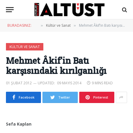
BURADASINIZ:
Kültür ve Sanat
Mehmet Âkif’in Batı karşısındaki kırılganlığı
»
»
KÜLTÜR VE SANAT
Mehmet Âkif’in Batı
karşısındaki kırılganlığı
01 ŞUBAT 2012
UPDATED:
09 MAYIS 2014
9 MINS READ
Facebook
Twitter
Pinterest
Sefa Kaplan