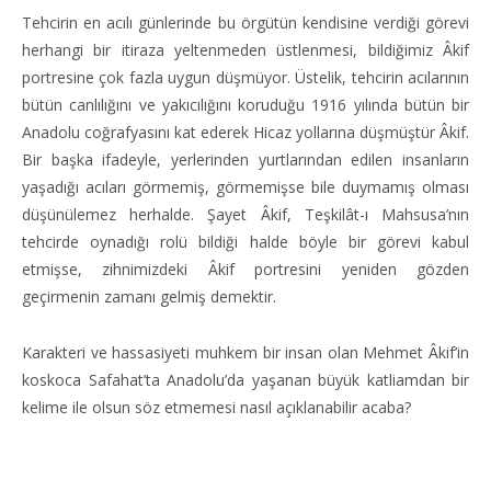
Tehcirin en acılı günlerinde bu örgütün kendisine verdiği görevi
herhangi bir itiraza yeltenmeden üstlenmesi, bildiğimiz Âkif
portresine çok fazla uygun düşmüyor. Üstelik, tehcirin acılarının
bütün canlılığını ve yakıcılığını koruduğu 1916 yılında bütün bir
Anadolu coğrafyasını kat ederek Hicaz yollarına düşmüştür Âkif.
Bir başka ifadeyle, yerlerinden yurtlarından edilen insanların
yaşadığı acıları görmemiş, görmemişse bile duymamış olması
düşünülemez herhalde. Şayet Âkif, Teşkilât-ı Mahsusa’nın
tehcirde oynadığı rolü bildiği halde böyle bir görevi kabul
etmişse, zihnimizdeki Âkif portresini yeniden gözden
geçirmenin zamanı gelmiş demektir.
Karakteri ve hassasiyeti muhkem bir insan olan Mehmet Âkif’in
koskoca Safahat’ta Anadolu’da yaşanan büyük katliamdan bir
kelime ile olsun söz etmemesi nasıl açıklanabilir acaba?