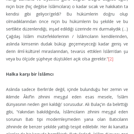
niçin bize (hiç değilse İslâmcılara) o kadar sıcak ve hakikatin ta
kendisi gibi geliyor/geldi? Bu hükümlerin doğru olup
olmadıklarından önce niçin bu hükümlerin bu şekilde ve bu
sertlikte düzenlendiği, inşad edildiği üzerinde mi durmalıydık (…)
Çağdaş İslâm mütefekkirlerinin / İslâmcıların kendilerinden,
aslında kimsenin dudak büküp geçemeyeceği kadar geniş ve
derin ilmî-kültürel miraslarından, tevarüs ettikleri İslâm’dan şu
veya bu ölçüde şüpheye düştükleri açık olsa gerektir.”
[2]
Halka karşı bir İslâmcı
Aslında sadece Berlin’de değil, içinde bulunduğu her zemin ve
iklimde Âkif’in zihnini meşgul eden esas mesele, ‘İslâm
dünyasının neden geri kaldığı’ sorusudur. Ali Bulaç’ın da belirttiği
gibi, ‘Yakından bakıldığında, İslâmcıların zihnini meşgul eden
sorunun Batı tipi modernleşmeden yana olan Batıcıların
zihninde de benzer şekilde yattığı tespit edilebilir. Her iki kanatta