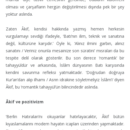
olması ve çarşafların hergün değiştirilmesi dışında pek bir şey
yoktur aslında.
Zaten Âkif, kendisi hakkında yazmış hemen herkesin
vurgulamayı sevdiği ifadeyle, ‘Batı’nın ilim, teknik ve sanatına
değil, kültürüne karşıdır.’ Öyle ki, ‘Alınız ilmini garbın, alınız
sanatını / Veriniz onunla mesainize son süratini’ mısraları da bu
tespite delil olarak gösterilir. Bu son derece ‘romantik’ bir
tahayyüldür ve arkasında, İslâm dünyasının Batı karşısında
kendini savunma refleksi yatmaktadır. ‘Doğrudan doğruya
Kur’an’dan alıp ilhamı / Asrın idrakine söyletmeliyiz İslâm’ı’ diyen
Âkif, bu ‘romantik tahayyül’ün bilincindedir aslında.
Âkif ve pozitivizm
‘Berlin Hatıraları’nı okuyanlar hatırlayacaktır, Âkif bütün
kıyaslamalarını modern hayatın icapları üzerinden yapmaktadır.