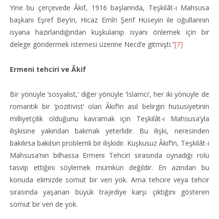
Yine bu çerçevede Âkif, 1916 başlarında, Teşkilât-ı Mahsusa
başkanı Eşref Bey’in, Hicaz Emîri Şerif Hüseyin ile oğullarının
isyana hazırlandığından kuşkulanıp isyanı önlemek için bir
delege göndermek istemesi üzerine Necd’e gitmişti.”
[7]
Ermeni tehciri ve Âkif
Bir yönüyle ‘sosyalist,’ diğer yönüyle ‘İslamcı’, her iki yönüyle de
romantik bir ‘pozitivist’ olan Âkif’in asıl belirgin hususiyetinin
milliyetçilik olduğunu kavramak için Teşkilât-ı Mahsusa’yla
ilişkisine yakından bakmak yeterlidir. Bu ilişki, neresinden
bakılırsa bakılsın problemli bir ilişkidir. Kuşkusuz Âkif’in, Teşkilât-ı
Mahsusa’nın bilhassa Ermeni Tehciri sırasında oynadığı rolü
tasvip ettiğini söylemek mümkün değildir. En azından bu
konuda elimizde somut bir veri yok. Ama tehcire veya tehcir
sırasında yaşanan büyük trajediye karşı çıktığını gösteren
somut bir veri de yok.