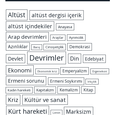
Altüst
altüst dergisi içerik
altüst içindekiler
Anayasa
Arap devrimleri
Ayrımcılık
Araplar
Azınlıklar
Demokrasi
Cinsiyetçilik
Barış
Devrimler
Din
Devlet
Edebiyat
Ekonomi
Emperyalizm
Ekonomik kriz
Ergenekon
Ermeni sorunu
Ermeni Soykırımı
Irkçılık
Kemalizm
Kitap
Kapitalizm
Kadın hareketi
Kriz
Kültür ve sanat
Kürt hareketi
Marksizm
Lenin