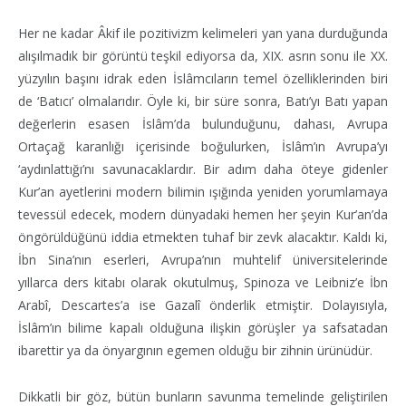
Her ne kadar Âkif ile pozitivizm kelimeleri yan yana durduğunda
alışılmadık bir görüntü teşkil ediyorsa da, XIX. asrın sonu ile XX.
yüzyılın başını idrak eden İslâmcıların temel özelliklerinden biri
de ‘Batıcı’ olmalarıdır. Öyle ki, bir süre sonra, Batı’yı Batı yapan
değerlerin esasen İslâm’da bulunduğunu, dahası, Avrupa
Ortaçağ karanlığı içerisinde boğulurken, İslâm’ın Avrupa’yı
‘aydınlattığı’nı savunacaklardır. Bir adım daha öteye gidenler
Kur’an ayetlerini modern bilimin ışığında yeniden yorumlamaya
tevessül edecek, modern dünyadaki hemen her şeyin Kur’an’da
öngörüldüğünü iddia etmekten tuhaf bir zevk alacaktır. Kaldı ki,
İbn Sina’nın eserleri, Avrupa’nın muhtelif üniversitelerinde
yıllarca ders kitabı olarak okutulmuş, Spinoza ve Leibniz’e İbn
Arabî, Descartes’a ise Gazalî önderlik etmiştir. Dolayısıyla,
İslâm’ın bilime kapalı olduğuna ilişkin görüşler ya safsatadan
ibarettir ya da önyargının egemen olduğu bir zihnin ürünüdür.
Dikkatli bir göz, bütün bunların savunma temelinde geliştirilen