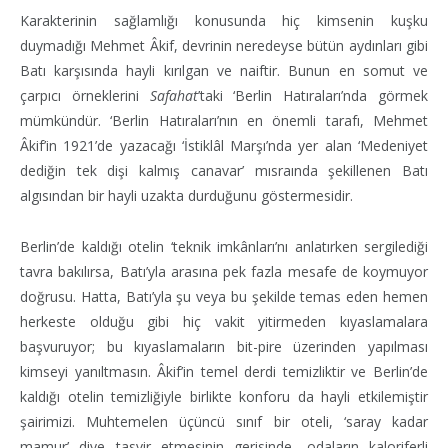
Karakterinin sağlamlığı konusunda hiç kimsenin kuşku
duymadığı Mehmet Âkif, devrinin neredeyse bütün aydınları gibi
Batı karşısında hayli kırılgan ve naiftir. Bunun en somut ve
çarpıcı örneklerini
Safahat
’taki ‘Berlin Hatıraları’nda görmek
mümkündür. ‘Berlin Hatıraları’nın en önemli tarafı, Mehmet
Âkif’in 1921’de yazacağı ‘İstiklâl Marşı’nda yer alan ‘Medeniyet
dediğin tek dişi kalmış canavar’ mısraında şekillenen Batı
algısından bir hayli uzakta durduğunu göstermesidir.
Berlin’de kaldığı otelin ‘teknik imkânları’nı anlatırken sergilediği
tavra bakılırsa, Batı’yla arasına pek fazla mesafe de koymuyor
doğrusu. Hatta, Batı’yla şu veya bu şekilde temas eden hemen
herkeste olduğu gibi hiç vakit yitirmeden kıyaslamalara
başvuruyor; bu kıyaslamaların bit-pire üzerinden yapılması
kimseyi yanıltmasın. Âkif’in temel derdi temizliktir ve Berlin’de
kaldığı otelin temizliğiyle birlikte konforu da hayli etkilemiştir
şairimizi. Muhtemelen üçüncü sınıf bir oteli, ‘saray kadar
mamur’ diye tasvir etmesinin gerisinde, odaların kaloriferli