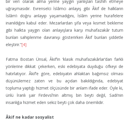
bir veri olarak alma yerine yaygın yanlışları tashih etmeye
uğraşmasıdır. Evrenselci İslâmcı anlayış gibi Âkif de halkların
İslâm’ı doğru anlayıp yaşamadığını, İslâm yerine hurafelere
inanıldığını kabul eder. Mezarlardan şifa veya kısmet bekleme
gibi halkta yaygın olan anlayışlara karşı muhafazakâr tutum
bunları sahiplenme davranışı gösterirken Âkif bunları şiddetle
eleştirir.”
[4]
Fatma Bostan Ünsal, Âkif’in ‘klasik muhafazakârlar’dan farklı
yönlerine dikkat çekerken, eski edebiyata duyduğu öfkeyi de
hatırlatıyor. Âkif’e göre, edebiyatın ahlaktan bağımsız olması
düşünülemez zaten ve bu açıdan bakıldığında, edebiyat
topluma yaptığı hizmet ölçüsünde bir anlam ifade eder. Öyle ki,
ünlü İranlı şair Firdevsî’nin altmış bin beyti değil, Sadi’nin
insanlığa hizmet eden sekiz beyti çok daha önemlidir.
Âkif ne kadar sosyalist