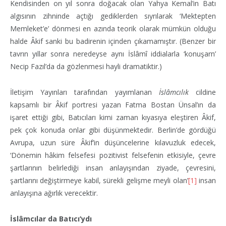
Kendisinden on yıl sonra doğacak olan Yahya Kemal’in Batı
algısının zihninde açtığı gediklerden sıyrılarak ‘Mektepten
Memleket’e’ dönmesi en azında teorik olarak mümkün olduğu
halde Âkif sanki bu badirenin içinden çıkamamıştır. (Benzer bir
tavrın yıllar sonra neredeyse aynı İslâmî iddialarla ‘konuşarn’
Necip Fazıl’da da gözlenmesi hayli dramatiktir.)
İletişim Yayınları tarafından yayımlanan
İslâmcılık
cildine
kapsamlı bir Âkif portresi yazan Fatma Bostan Ünsal’ın da
işaret ettiği gibi, Batıcıları kimi zaman kıyasıya eleştiren Âkif,
pek çok konuda onlar gibi düşünmektedir. Berlin’de gördüğü
Avrupa, uzun süre Âkif’in düşüncelerine kılavuzluk edecek,
‘Dönemin hâkim felsefesi pozitivist felsefenin etkisiyle, çevre
şartlarının belirlediği insan anlayışından ziyade, çevresini,
şartlarını değiştirmeye kabil, sürekli gelişme meyli olan’
[1]
insan
anlayışına ağırlık verecektir.
İslâmcılar da Batıcı’ydı