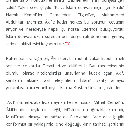
olanlar da bir konuda hemfikirdi: ‘Batı ilerledi, İslâm dünyası geri
kaldı.’ Yakıcı soru şuydu: ‘Peki, İslâm dünyası niçin geri kaldı?’
Namık Kemal’den Cemaleddin Efganî’ye, Muhammed
Abduh’tan Mehmet Âkif’e kadar herkes bu sorunun cevabını
arıyor ve neredeyse hepsi şu nokta üzerinde buluşuyordu:
İslâm dünyası uzun süreden beri durgunluk dönemine girmiş,
tarihsel aktivitesini kaybetmiştir.’
[3]
Bütün bunlara rağmen, Âkif’i tipik bir muhafazakâr kabul etmek
son derece zordur. Tespitleri ve teklifleri ile Batı medeniyetinin
olumlu olarak nitelendirdiği unsurlarına kucak açan Âkif,
sanılanın aksine, asıl eleştirilerini İslâm’ı yanlış anlayıp
yorumlayanlara yöneltmiştir. Fatma Bostan Ünsal’ın şöyle der:
“Âkif’i muhafazakârlıktan ayıran temel husus, Mithat Cemal’in,
‘Âkif’in dini beşik dini değil, Müslüman doğmakla kalmadı,
Müslüman olmaya muvaffak oldu’ sözünde ifade edildiği gibi
konformist bir yaklaşımla içine doğduğu dinin tarihsel şartlarını