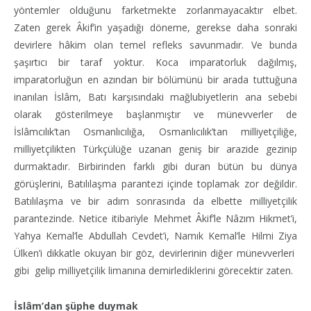
yöntemler olduğunu farketmekte zorlanmayacaktır elbet.
Zaten gerek Âkif’in yaşadığı döneme, gerekse daha sonraki
devirlere hâkim olan temel refleks savunmadır. Ve bunda
şaşırtıcı bir taraf yoktur. Koca imparatorluk dağılmış,
imparatorluğun en azından bir bölümünü bir arada tuttuğuna
inanılan İslâm, Batı karşısındaki mağlubiyetlerin ana sebebi
olarak gösterilmeye başlanmıştır ve münevverler de
İslâmcılık’tan Osmanlıcılığa, Osmanlıcılık’tan milliyetçiliğe,
milliyetçilikten Türkçülüğe uzanan geniş bir arazide gezinip
durmaktadır. Birbirinden farklı gibi duran bütün bu dünya
görüşlerini, Batılılaşma parantezi içinde toplamak zor değildir.
Batılılaşma ve bir adım sonrasında da elbette milliyetçilik
parantezinde. Netice itibariyle Mehmet Âkif’le Nâzım Hikmet’i,
Yahya Kemal’le Abdullah Cevdet’i, Namık Kemal’le Hilmi Ziya
Ülken’i dikkatle okuyan bir göz, devirlerinin diğer münevverleri
gibi gelip milliyetçilik limanına demirlediklerini görecektir zaten.
İslâm’dan şüphe duymak