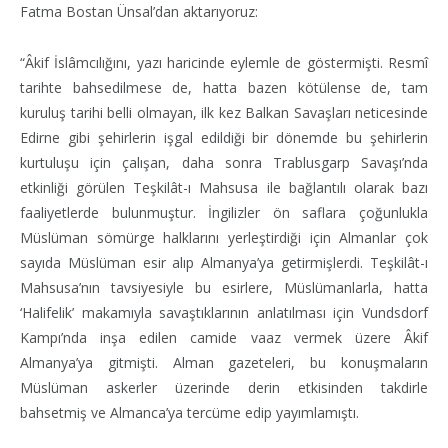
Fatma Bostan Ünsal’dan aktarıyoruz:
“Âkif İslâmcılığını, yazı haricinde eylemle de göstermişti. Resmî
tarihte bahsedilmese de, hatta bazen kötülense de, tam
kuruluş tarihi belli olmayan, ilk kez Balkan Savaşları neticesinde
Edirne gibi şehirlerin işgal edildiği bir dönemde bu şehirlerin
kurtuluşu için çalışan, daha sonra Trablusgarp Savaşı’nda
etkinliği görülen Teşkilât-ı Mahsusa ile bağlantılı olarak bazı
faaliyetlerde bulunmuştur. İngilizler ön saflara çoğunlukla
Müslüman sömürge halklarını yerleştirdiği için Almanlar çok
sayıda Müslüman esir alıp Almanya’ya getirmişlerdi. Teşkilât-ı
Mahsusa’nın tavsiyesiyle bu esirlere, Müslümanlarla, hatta
‘Halifelik’ makamıyla savaştıklarının anlatılması için Vundsdorf
Kampı’nda inşa edilen camide vaaz vermek üzere Âkif
Almanya’ya gitmişti. Alman gazeteleri, bu konuşmaların
Müslüman askerler üzerinde derin etkisinden takdirle
bahsetmiş ve Almanca’ya tercüme edip yayımlamıştı.