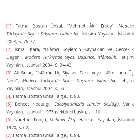
[1]
Fatma Bostan Ünsal, “Mehmet Âkif Ersoy”,
Modern
Türkiye’de Siyasi Düşünce, İslâmcılık
, İletişim Yayınları, İstanbul
2004, s. 76-77.
[2]
İsmail Kara, “İslâmcı Söylemin Kaynakları ve Gerçeklik
Değeri”,
Modern Türkiye’de Siyasi Düşünce, İslâmcılık,
İletişim
Yayınları, İstanbul 2004, S. 34-42.
[3]
Ali Bulaç, “İslâm’ın Üç Siyaset Tarzı veya İslâmcıların Üç
Nesli”,
Modern Türkiye’de Siyasi Düşünce, İslâmcılık
, İletişim
Yayınları, İstanbul 2004, s. 53.
[4]
Fatma Bostan Ünsal, a.g.e., s. 80.
[5]
Behçet Necatigil,
Edebiyatımızda İsimler Sözlüğü
, Varlık
Yayınları, İstanbul 1975 (sekizinci baskı), s. 110.
[6]
Nurettin Topçu,
Mehmet Âkif
, Hareket Yayınları, İstanbul
1970, s. 62.
[7]
Fatma Bostan Ünsal, a.g.e., s. 84.