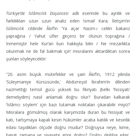
Türkiye’de İslâmcılık Düşüncesi
adlı eserinde bu ayrılık ve
farklılıkları uzun uzun analiz eden İsmail Kara; İletişim’in
İslâmcılık
cildinde Âkif’in ‘Ya açar Nazm-ı celilin bakarız
yaprağına / Yahut üfler geçeriz bir ölünün toprağına /
İnmemiştir hele Kur’an bun hakkıyla bilin / Ne mezarlıkta
okunmak ne de fal bakmak için’ mısralarını aktardıktan sonra
şunları söyleyecektir:
“20. asrın büyük mütefekkir ve şairi Âkif’in, 1912 yılında
‘Süleymaniye Kürsüsünde,’ Abdürreşid İbrahim’in dilinden
nazmettiği temsil gücü yüksek bu fikriyatı (belki ‘hissiyatı’
demeliydim) nasıl anlamak doğru olur? Buradan kalkarak
‘İslâmcı söylem’ için bazı tutamak noktaları çıkarabilir miyiz?
Mısralara gömülmüş olarak karşımızda duran bu hissiyat ve
katı, tartışmaya kapalı kesin hükümler acaba katılık ve kesinlik
edası taşıdıkları ölçüde doğru mudur? Doğruysa neye, kime,
hangi zamana ve siyasete göre doğru? Doğru değilse eğer,