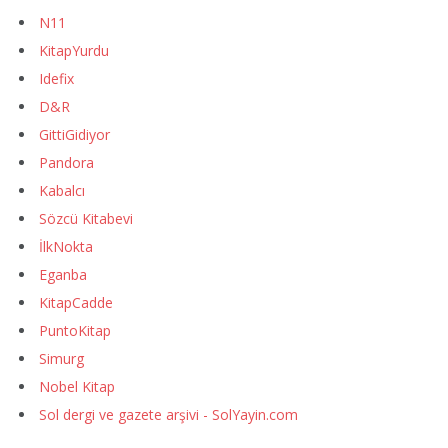
N11
KitapYurdu
Idefix
D&R
GittiGidiyor
Pandora
Kabalcı
Sözcü Kitabevi
İlkNokta
Eganba
KitapCadde
PuntoKitap
Simurg
Nobel Kitap
Sol dergi ve gazete arşivi - SolYayin.com