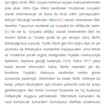
İşin ilginç tarafı, Âkif, sosyal muhteva taşıyan manzumelerinden
yola çıkan Hilmi Ziya Ülken tarafından ‘müslüman sosyalist’
olarak tanımlanacak ve buna da itiraz eden çıkmayacaktır.
Behçet Necatigil tarafından ‘ülkücü’
[5]
olarak tanımlanan Âkif,
Nurettin Topçu’nun nezdinde ise ‘sosyalist bir ahlâkçı’dır zaten.
[6]
Ne var ki, ‘sosyalist ahlâkçı’ olarak nitelendirilen Âkif, bir
dönem İttihat ve Terakki içinde de yer almıştır. Gerçi Âkif’in
İttihatçılığı kısa sürecek, Tevfik Fikret gibi
95’e Doğru
diye bir şiir
yazmasa da İttihatçılara muhalefete başlayacaktır, ama İttihat
ve Terakki’nin yeraltı örgütü niteliğindeki Teşkilât-ı Mahsusa’yla
ilişkilerini, kayıtlara geçtiği kadarıyla 1916, hatta 1917 yılına
kadar devam ettirecektir. Hatta, ‘Berlin Hatıraları’ şiiri de,
kendisine Teşkilât-ı Mahsusa tarafından verilen görev
esnasında yazılmıştır. Birbirinden bu kadar farklı, birbiriyle bu
kadar çelişen ideolojilerin aynı insanın şahsında nasıl bir araya
gelebileceğine dair temel sorunun hizasında ise hiç kuşkusuz
‘milliyetçilik’ duygusu yatmaktadır. ‘Memleketi kurtaralım da
nasıl kurtarırsak kurtaralım’ formülünün Âkif’teki tezahürünü