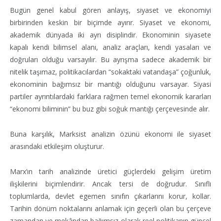
Bugün genel kabul gören anlayış, siyaset ve ekonomiyi
birbirinden keskin bir biçimde ayırır. Siyaset ve ekonomi,
akademik dünyada iki ayrı disiplindir. Ekonominin siyasete
kapalı kendi bilimsel alanı, analiz araçları, kendi yasaları ve
doğruları olduğu varsayılır. Bu ayrışma sadece akademik bir
nitelik taşımaz, politikacılardan “sokaktaki vatandaşa” çoğunluk,
ekonominin bağımsız bir mantığı olduğunu varsayar. Siyasi
partiler ayrıntılardaki farklara rağmen temel ekonomik kararları
“ekonomi biliminin” bu buz gibi soğuk mantığı çerçevesinde alır.
Buna karşılık, Marksist analizin özünü ekonomi ile siyaset
arasındaki etkileşim oluşturur.
Marx’ın tarih analizinde üretici güçlerdeki gelişim üretim
ilişkilerini biçimlendirir. Ancak tersi de doğrudur. Sınıflı
toplumlarda, devlet egemen sınıfın çıkarlarını korur, kollar.
Tarihin dönüm noktalarını anlamak için geçerli olan bu çerçeve
zamandan ve mekândan bağımsız olarak reel politikanın güncel