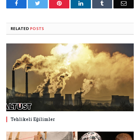
Facebook
Twitter
Pinterest
LinkedIn
Tumblr
Email
RELATED
POSTS
Tehlikeli Eğilimler