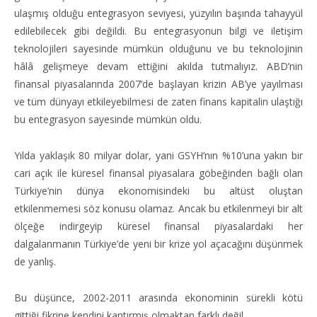
ulaşmış olduğu entegrasyon seviyesi, yüzyılın başında tahayyül
edilebilecek gibi değildi. Bu entegrasyonun bilgi ve iletişim
teknolojileri sayesinde mümkün olduğunu ve bu teknolojinin
hâlâ gelişmeye devam ettiğini akılda tutmalıyız. ABD’nin
finansal piyasalarında 2007’de başlayan krizin AB’ye yayılması
ve tüm dünyayı etkileyebilmesi de zaten finans kapitalin ulaştığı
bu entegrasyon sayesinde mümkün oldu.
Yılda yaklaşık 80 milyar dolar, yani GSYH’nın %10’una yakın bir
cari açık ile küresel finansal piyasalara göbeğinden bağlı olan
Türkiye’nin dünya ekonomisindeki bu altüst oluştan
etkilenmemesi söz konusu olamaz. Ancak bu etkilenmeyi bir alt
ölçeğe indirgeyip küresel finansal piyasalardaki her
dalgalanmanın Türkiye’de yeni bir krize yol açacağını düşünmek
de yanlış.
Bu düşünce, 2002-2011 arasında ekonominin sürekli kötü
gittiği fikrine kendini kaptırmış olmaktan farklı değil.