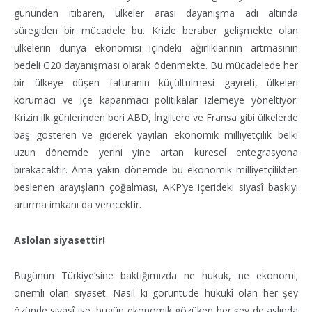
gününden itibaren, ülkeler arası dayanışma adı altında
süregiden bir mücadele bu. Krizle beraber gelişmekte olan
ülkelerin dünya ekonomisi içindeki ağırlıklarının artmasının
bedeli G20 dayanışması olarak ödenmekte. Bu mücadelede her
bir ülkeye düşen faturanın küçültülmesi gayreti, ülkeleri
korumacı ve içe kapanmacı politikalar izlemeye yöneltiyor.
Krizin ilk günlerinden beri ABD, İngiltere ve Fransa gibi ülkelerde
baş gösteren ve giderek yayılan ekonomik milliyetçilik belki
uzun dönemde yerini yine artan küresel entegrasyona
bırakacaktır. Ama yakın dönemde bu ekonomik milliyetçilikten
beslenen arayışların çoğalması, AKP’ye içerideki siyasî baskıyı
artırma imkanı da verecektir.
Aslolan siyasettir!
Bugünün Türkiye’sine baktığımızda ne hukuk, ne ekonomi;
önemli olan siyaset. Nasıl ki görüntüde hukukî olan her şey
özünde siyasî ise, bugün ekonomik gözüken her şey de aslında