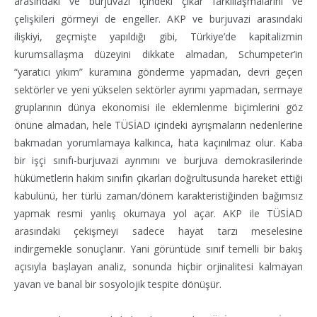
arasındaki ve burjuvazi içindeki çıkar farklılaşmalarını ve
çelişkileri görmeyi de engeller. AKP ve burjuvazi arasındaki
ilişkiyi, geçmişte yapıldığı gibi, Türkiye’de kapitalizmin
kurumsallaşma düzeyini dikkate almadan, Schumpeter’in
“yaratıcı yıkım” kuramına gönderme yapmadan, devri geçen
sektörler ve yeni yükselen sektörler ayrımı yapmadan, sermaye
gruplarının dünya ekonomisi ile eklemlenme biçimlerini göz
önüne almadan, hele TÜSİAD içindeki ayrışmaların nedenlerine
bakmadan yorumlamaya kalkınca, hata kaçınılmaz olur. Kaba
bir işçi sınıfı-burjuvazi ayrımını ve burjuva demokrasilerinde
hükümetlerin hakim sınıfın çıkarları doğrultusunda hareket ettiği
kabulünü, her türlü zaman/dönem karakteristiğinden bağımsız
yapmak resmi yanlış okumaya yol açar. AKP ile TÜSİAD
arasındaki çekişmeyi sadece hayat tarzı meselesine
indirgemekle sonuçlanır. Yani görüntüde sınıf temelli bir bakış
açısıyla başlayan analiz, sonunda hiçbir orjinalitesi kalmayan
yavan ve banal bir sosyolojik tespite dönüşür.