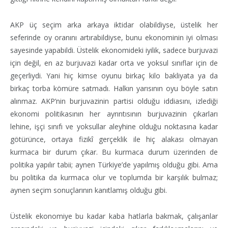
AKP üç seçim arka arkaya iktidar olabildiyse, üstelik her
seferinde oy oranını artırabildiyse, bunu ekonominin iyi olması
sayesinde yapabildi. Üstelik ekonomideki iyilik, sadece burjuvazi
için değil, en az burjuvazi kadar orta ve yoksul sınıflar için de
geçerliydi. Yani hiç kimse oyunu birkaç kilo bakliyata ya da
birkaç torba kömüre satmadı. Halkın yarısının oyu böyle satın
alınmaz. AKP’nin burjuvazinin partisi olduğu iddiasını, izlediği
ekonomi politikasının her ayrıntısının burjuvazinin çıkarları
lehine, işçi sınıfı ve yoksullar aleyhine olduğu noktasına kadar
götürünce, ortaya fizikî gerçeklik ile hiç alakası olmayan
kurmaca bir durum çıkar. Bu kurmaca durum üzerinden de
politika yapılır tabii; aynen Türkiye’de yapılmış olduğu gibi. Ama
bu politika da kurmaca olur ve toplumda bir karşılık bulmaz;
aynen seçim sonuçlarının kanıtlamış olduğu gibi.
Üstelik ekonomiye bu kadar kaba hatlarla bakmak, çalışanlar