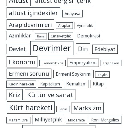
Altüst
altüst dergisi içerik
altüst içindekiler
Anayasa
Arap devrimleri
Ayrımcılık
Araplar
Azınlıklar
Demokrasi
Cinsiyetçilik
Barış
Devrimler
Din
Devlet
Edebiyat
Ekonomi
Emperyalizm
Ekonomik kriz
Ergenekon
Ermeni sorunu
Ermeni Soykırımı
Irkçılık
Kemalizm
Kitap
Kapitalizm
Kadın hareketi
Kriz
Kültür ve sanat
Kürt hareketi
Marksizm
Lenin
Milliyetçilik
Roni Margulies
Meltem Oral
Modernite