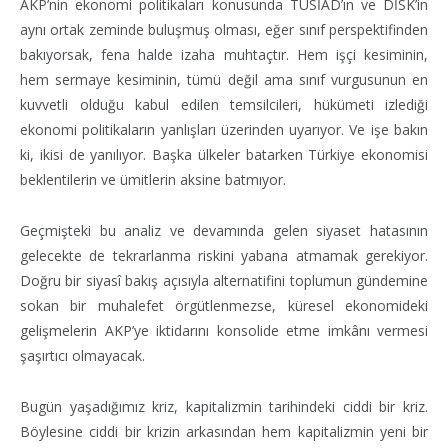
AKP’nin ekonomi politikaları konusunda TÜSİAD’ın ve DİSK’in
aynı ortak zeminde buluşmuş olması, eğer sınıf perspektifinden
bakıyorsak, fena halde izaha muhtaçtır. Hem işçi kesiminin,
hem sermaye kesiminin, tümü değil ama sınıf vurgusunun en
kuvvetli olduğu kabul edilen temsilcileri, hükümeti izlediği
ekonomi politikaların yanlışları üzerinden uyarıyor. Ve işe bakın
ki, ikisi de yanılıyor. Başka ülkeler batarken Türkiye ekonomisi
beklentilerin ve ümitlerin aksine batmıyor.
Geçmişteki bu analiz ve devamında gelen siyaset hatasının
gelecekte de tekrarlanma riskini yabana atmamak gerekiyor.
Doğru bir siyasî bakış açısıyla alternatifini toplumun gündemine
sokan bir muhalefet örgütlenmezse, küresel ekonomideki
gelişmelerin AKP’ye iktidarını konsolide etme imkânı vermesi
şaşırtıcı olmayacak.
Bugün yaşadığımız kriz, kapitalizmin tarihindeki ciddi bir kriz.
Böylesine ciddi bir krizin arkasından hem kapitalizmin yeni bir