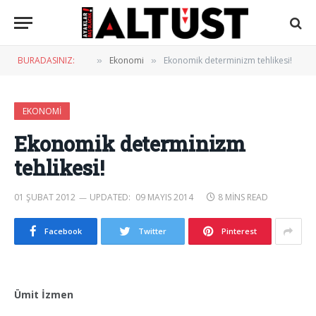
BURADASINIZ:
Ekonomi
Ekonomik determinizm tehlikesi!
»
»
EKONOMI
Ekonomik determinizm
tehlikesi!
01 ŞUBAT 2012
UPDATED:
09 MAYIS 2014
8 MINS READ
Facebook
Twitter
Pinterest
Ümit İzmen