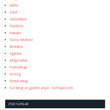
Idefix
D&R
GittiGidiyor
Pandora
Kabalcı
Sözcü Kitabevi
İlkNokta
Eganba
KitapCadde
PuntoKitap
Simurg
Nobel Kitap
Sol dergi ve gazete arşivi - SolYayin.com
ESKI SAYILAR