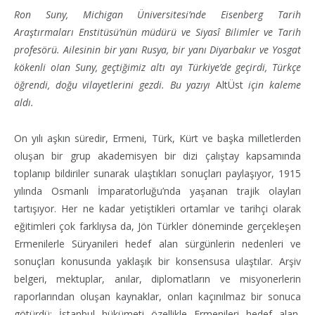
Ron Suny, Michigan Üniversitesi’nde
Eisenberg Tarih
Araştırmaları Enstitüsü’nün müdürü ve Siyas
î
Bilimler ve Tarih
profesörü. Ailesinin bir yanı Rusya, bir yanı Diyarbakır ve Yosgat
kökenli oIan Suny, geçtiğimiz altı ayı Türkiye’de geçirdi, Türkçe
öğrendi, doğu vilayetlerini gezdi. Bu yazıyı
AltÜst
için kaleme
aldı.
On yılı aşkın süredir, Ermeni, Türk, Kürt ve başka milletlerden
oluşan bir grup akademisyen bir dizi çalıştay kapsamında
toplanıp bildiriler sunarak ulaştıkları sonuçları paylaşıyor, 1915
yılında Osmanlı İmparatorluğu’nda yaşanan trajik olayları
tartışıyor.
Her ne kadar yetiştikleri ortamlar ve tarihçi olarak
eğitimleri çok farklıysa da, Jön Türkler döneminde gerçekleşen
Ermenilerle Süryanileri hedef alan sürgünlerin nedenleri ve
sonuçları konusunda yaklaşık bir konsensusa ulaştılar. Arşiv
belgeri, mektuplar, anılar, diplomatların ve misyonerlerin
raporlarından oluşan kaynaklar, onları kaçınılmaz bir sonuca
götürdü: İstanbul hükümeti özellikle Ermenileri hedef alan,