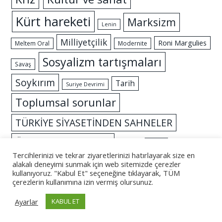
Kürt hareketi
Marksizm
Lenin
Milliyetçilik
Roni Margulies
Meltem Oral
Modernite
Sosyalizm tartışmaları
Savaş
Soykırım
Tarih
Suriye Devrimi
Toplumsal sorunlar
TÜRKİYE SİYASETİNDEN SAHNELER
Özgürlük mücadelesi
İslam
İktidar
Tercihlerinizi ve tekrar ziyaretlerinizi hatırlayarak size en
alakalı deneyimi sunmak için web sitemizde çerezler
kullanıyoruz. "Kabul Et" seçeneğine tıklayarak, TÜM
çerezlerin kullanımına izin vermiş olursunuz.
© 2026 - Altüst
Ayarlar
KABUL ET
Künye
İletişim