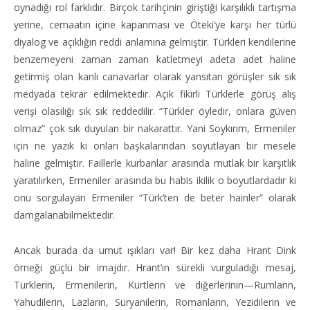
oynadığı rol farklıdır. Birçok tarihçinin giriştiği karşılıklı tartışma
yerine, cemaatin içine kapanması ve Öteki’ye karşı her türlü
diyalog ve açıklığın reddi anlamına gelmiştir. Türkleri kendilerine
benzemeyeni zaman zaman katletmeyi adeta adet haline
getirmiş olan kanlı canavarlar olarak yansıtan görüşler sık sık
medyada tekrar edilmektedir. Açık fikirli Türklerle görüş alış
verişi olasılığı sık sık reddedilir. “Türkler öyledir, onlara güven
olmaz” çok sık duyulan bir nakarattır. Yani Soykırım, Ermeniler
için ne yazık ki onları başkalarından soyutlayan bir mesele
haline gelmiştir. Faillerle kurbanlar arasında mutlak bir karşıtlık
yaratılırken, Ermeniler arasında bu habis ikilik o boyutlardadır ki
onu sorgulayan Ermeniler “Türk’ten de beter hainler” olarak
damgalanabilmektedir.
Ancak burada da umut ışıkları var! Bir kez daha Hrant Dink
örneği güçlü bir imajdır. Hrant’ın sürekli vurguladığı mesaj,
Türklerin, Ermenilerin, Kürtlerin ve diğerlerinin—Rumların,
Yahudilerin, Lazların, Süryanilerin, Romanların, Yezidilerin ve