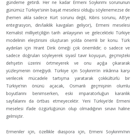
gündeme getirdi. Her ne kadar Ermeni Soykırımı sorununun
günümüz Türkiye’sinin başat meselesi olduğu söylenemezse de
(hemen akla sadece Kürt sorunu değil, Kıbrıs sorunu, AB’ye
entegrasyon, din/laiklik kavgaları geliyor), Ermeni meselesi
Kemalist milliyetçiliğin tarih anlayışının ve gelecekteki Türkiye
modelinin eleştirisini oluşturan yolda önemli bir konu. Türk
aydınları için Hrant Dink örneği çok önemlidir; o sadece ve
sadece doğruları söyleyerek siyasî tavır koyuşun, geçmişteki
dehşetin üzerini örtmeyerek ve onu açığa çıkararak
yüzleşmenin örneğiydi. Türkiye için Soykırım’ın inkârına karşı
verilecek mücadele tartışma yaratarak çokkültürlü bir
Türkiye’nin önünü açacak, Osmanlı geçmişinin olumlu
boyutlarını benimserken, eski imparatorluğun karanlık
sayfalarını da örtbas etmeyecektir. Yeni Türkiye’de Ermeni
meselesi ifade özgürlüğünün olup olmadığının sınavı haline
gelmiştir.
Ermeniler için, özellikle diaspora için, Ermeni Soykırımı’nın