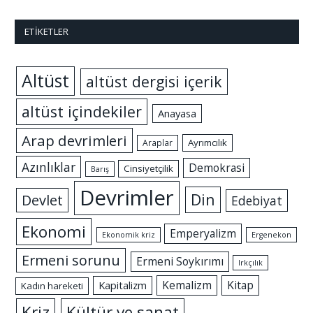
ETIKETLER
Altüst
altüst dergisi içerik
altüst içindekiler
Anayasa
Arap devrimleri
Ayrımcılık
Araplar
Azınlıklar
Demokrasi
Cinsiyetçilik
Barış
Devrimler
Din
Devlet
Edebiyat
Ekonomi
Emperyalizm
Ekonomik kriz
Ergenekon
Ermeni sorunu
Ermeni Soykırımı
Irkçılık
Kemalizm
Kitap
Kapitalizm
Kadın hareketi
Kriz
Kültür ve sanat