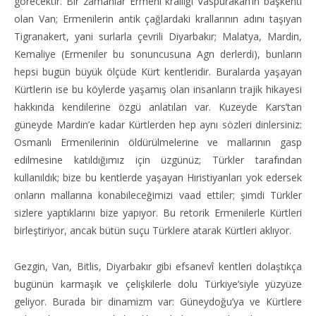
görecektir. Bir zamanlar Ermeni krallığı Vaspurakan’ın başkenti
olan Van; Ermenilerin antik çağlardaki krallarının adını taşıyan
Tigranakert, yani surlarla çevrili Diyarbakır; Malatya, Mardin,
Kemaliye (Ermeniler bu sonuncusuna Agn derlerdi), bunların
hepsi bugün büyük ölçüde Kürt kentleridir. Buralarda yaşayan
Kürtlerin ise bu köylerde yaşamış olan insanların trajik hikayesi
hakkında kendilerine özgü anlatıları var. Kuzeyde Kars’tan
güneyde Mardin’e kadar Kürtlerden hep aynı sözleri dinlersiniz:
Osmanlı Ermenilerinin öldürülmelerine ve mallarının gasp
edilmesine katıldığımız için üzgünüz; Türkler tarafından
kullanıldık; bize bu kentlerde yaşayan Hıristiyanları yok edersek
onların mallarına konabileceğimizi vaad ettiler; şimdi Türkler
sizlere yaptıklarını bize yapıyor. Bu retorik Ermenilerle Kürtleri
birleştiriyor, ancak bütün suçu Türklere atarak Kürtleri aklıyor.
Gezgin, Van, Bitlis, Diyarbakır gibi efsanevî kentleri dolaştıkça
bugünün karmaşık ve çelişkilerle dolu Türkiye’siyle yüzyüze
geliyor. Burada bir dinamizm var: Güneydoğu’ya ve Kürtlere