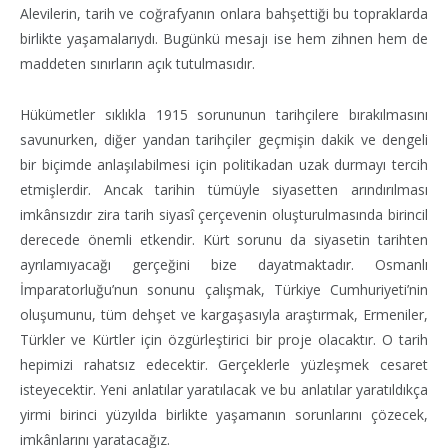
Alevilerin, tarih ve coğrafyanın onlara bahşettiği bu topraklarda
birlikte yaşamalarıydı. Bugünkü mesajı ise hem zihnen hem de
maddeten sınırların açık tutulmasıdır.
Hükümetler sıklıkla 1915 sorununun tarihçilere bırakılmasını
savunurken, diğer yandan tarihçiler geçmişin dakik ve dengeli
bir biçimde anlaşılabilmesi için politikadan uzak durmayı tercih
etmişlerdir. Ancak tarihin tümüyle siyasetten arındırılması
imkânsızdır zira tarih siyasî çerçevenin oluşturulmasında birincil
derecede önemli etkendir. Kürt sorunu da siyasetin tarihten
ayrılamıyacağı gerçeğini bize dayatmaktadır. Osmanlı
İmparatorluğu’nun sonunu çalışmak, Türkiye Cumhuriyeti’nin
oluşumunu, tüm dehşet ve kargaşasıyla araştırmak, Ermeniler,
Türkler ve Kürtler için özgürleştirici bir proje olacaktır. O tarih
hepimizi rahatsız edecektir. Gerçeklerle yüzleşmek cesaret
isteyecektir. Yeni anlatılar yaratılacak ve bu anlatılar yaratıldıkça
yirmi birinci yüzyılda birlikte yaşamanın sorunlarını çözecek,
imkânlarını yaratacağız.