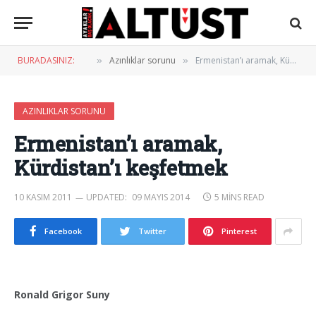
BURADASINIZ:
Azınlıklar sorunu
Ermenistan’ı aramak, Kürdistan’ı keşfetmek
»
»
AZINLIKLAR SORUNU
Ermenistan’ı aramak,
Kürdistan’ı keşfetmek
10 KASIM 2011
UPDATED:
09 MAYIS 2014
5 MINS READ
Facebook
Twitter
Pinterest
Ronald Grigor Suny