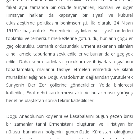
fakat aynı zamanda bir ölçüde Süryanileri, Rumları ve diğer
Hıristiyan halkları da kapsayan bir siyasî ve kültürel
etkisizleştirme politikasını benimsemişti. İlk olarak, 24 Nisan
1915’te başkentteki Ermenilerin aydınları ve siyasî önderleri
toplatıldı ve temerküz merkezlerine götürüldü, bunların çoğu er
geç öldürüldü. Osmanlı ordusundaki Ermeni askerlerin silahları
alındı, amele taburlarına sevk edildiler ve bunlar da er geç yok
edildi. Daha sonra kadınlara, çocuklara ve ihtiyarlara eşyalarını
toparlamaları, mallarını tasfiye etmeleri emredildi ve silahlı
muhafızlar eşliğinde Doğu Anadolu’nun dağlarından yürütülerek
Suriyenin Der Zor çöllerine gönderildiler. Yolda binlercesi
katledildi; Fırat nehri kan kırmızısı aktı. Ve bu acımasız yürüyüş
hedefine ulaştıktan sonra tekrar katledildiler.
Doğu Anadolu’nun köylerini ve kasabalarını bugün gezen birisi
bir zamanlar tarihî Ermenistan’ı oluşturan ve Hıristiyan bir
nüfusu barındıran bölgenin günümüzde Kürdistan olduğunu