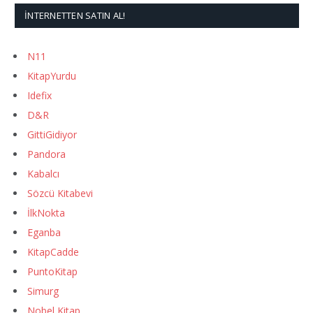
İNTERNETTEN SATIN AL!
N11
KitapYurdu
Idefix
D&R
GittiGidiyor
Pandora
Kabalcı
Sözcü Kitabevi
İlkNokta
Eganba
KitapCadde
PuntoKitap
Simurg
Nobel Kitap