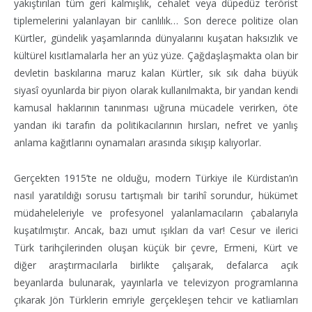
yakıştırılan tüm geri kalmışlık, cehalet veya düpedüz terörist
tiplemelerini yalanlayan bir canlılık… Son derece politize olan
Kürtler, gündelik yaşamlarında dünyalarını kuşatan haksızlık ve
kültürel kısıtlamalarla her an yüz yüze. Çağdaşlaşmakta olan bir
devletin baskılarına maruz kalan Kürtler, sık sık daha büyük
siyasî oyunlarda bir piyon olarak kullanılmakta, bir yandan kendi
kamusal haklarının tanınması uğruna mücadele verirken, öte
yandan iki tarafın da politikacılarının hırsları, nefret ve yanlış
anlama kağıtlarını oynamaları arasında sıkışıp kalıyorlar.
Gerçekten 1915’te ne olduğu, modern Türkiye ile Kürdistan’ın
nasıl yaratıldığı sorusu tartışmalı bir tarihî sorundur, hükümet
müdaheleleriyle ve profesyonel yalanlamacıların çabalarıyla
kuşatılmıştır. Ancak, bazı umut ışıkları da var! Cesur ve ilerici
Türk tarihçilerinden oluşan küçük bir çevre, Ermeni, Kürt ve
diğer araştırmacılarla birlikte çalışarak, defalarca açık
beyanlarda bulunarak, yayınlarla ve televizyon programlarına
çıkarak Jön Türklerin emriyle gerçekleşen tehcir ve katliamları