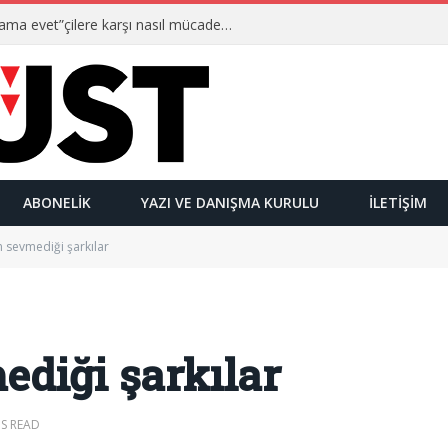
Ulusalcılar kimlerdir ve “Yetmez ama evet”çilere karşı nasıl mücadele ederler?
ABONELIK
YAZI VE DANIŞMA KURULU
İLETIŞIM
n sevmediği şarkılar
ediği şarkılar
NS READ