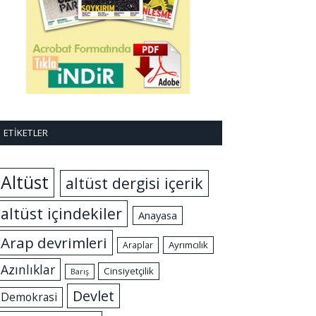
ETIKETLER
Altüst
altüst dergisi içerik
altüst içindekiler
Anayasa
Arap devrimleri
Ayrımcılık
Araplar
Azınlıklar
Cinsiyetçilik
Barış
Devlet
Demokrasi