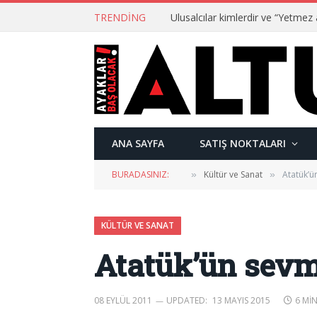
TRENDING
ANA SAYFA
SATIŞ NOKTALARI
BURADASINIZ:
Kültür ve Sanat
Atatük’ü
»
»
KÜLTÜR VE SANAT
Atatük’ün sevm
08 EYLÜL 2011
UPDATED:
13 MAYIS 2015
6 MI