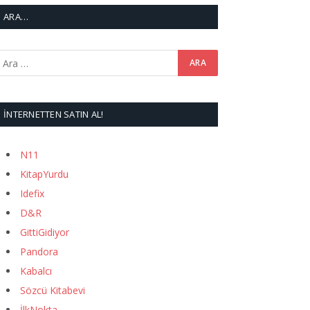
ARA…
İNTERNETTEN SATIN AL!
N11
KitapYurdu
Idefix
D&R
GittiGidiyor
Pandora
Kabalcı
Sözcü Kitabevi
İlkNokta