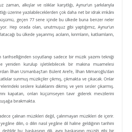
man, alkışlar ve ıslıklar karşıtlığı, Aynur’un şarkılarıyla
lığı üzerine yazılabileceklerden çok daha net bir idrak imkânı
dönüşümü, geçen 77 sene içinde bu ülkede buna benzer neler
ğlıyor. Hep orada olan, unutmuşuz gibi yaptığımız, Aynur’un
ırlatacağı bu ülkede yaşanmış acıların, kırımların, katliamların,
in tarihselliğinden soyutlanıp sadece bir müzik yazımı tekniği
e yeniden kurulup işletilebilecek bir makina muamelesi
rdan İlhan Usmanbaş’tan Bülent Arel’e, İlhan Mimaroğlu’dan
katkılar sunmuş müzikçiler çıkmış, çıkmakta ve çıkacak. Onlar
lerindeki seslere kulaklarını dikmiş ve yeni sesler çıkarmış.
rını kapatan, onları küçümseyen tavır giderek mevzilerini
r kuşağa bırakmakta.
dece çalınan müzikleri değil, çalınmayan müzikleri de içerir.
gâne dilin, o dilin nasıl yegâne dil haline geldiğinin tarihini
gi değildir bu; başkasının dili, aynı başkasının müziği gibi bir