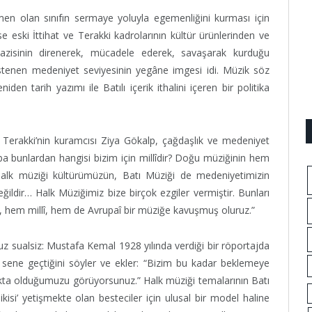
men olan sınıfın sermaye yoluyla egemenliğini kurması için
e eski İttihat ve Terakki kadrolarının kültür ürünlerinden ve
juvazisinin direnerek, mücadele ederek, savaşarak kurduğu
 istenen medeniyet seviyesinin yegâne imgesi idi. Müzik söz
en tarih yazımı ile Batılı içerik ithalini içeren bir politika
 ve Terakki’nin kuramcısı Ziya Gökalp, çağdaşlık ve medeniyet
aba bunlardan hangisi bizim için millîdir? Doğu müziğinin hem
Halk müziği kültürümüzün, Batı Müziği de medeniyetimizin
eğildir… Halk Müziğimiz bize birçok ezgiler vermiştir. Bunları
, hem millî, hem de Avrupaî bir müziğe kavuşmuş oluruz.”
uz sualsiz: Mustafa Kemal 1928 yılında verdiği bir röportajda
 sene geçtiğini söyler ve ekler: “Bizim bu kadar beklemeye
akta olduğumuzu görüyorsunuz.” Halk müziği temalarının Batı
isi’ yetişmekte olan besteciler için ulusal bir model haline