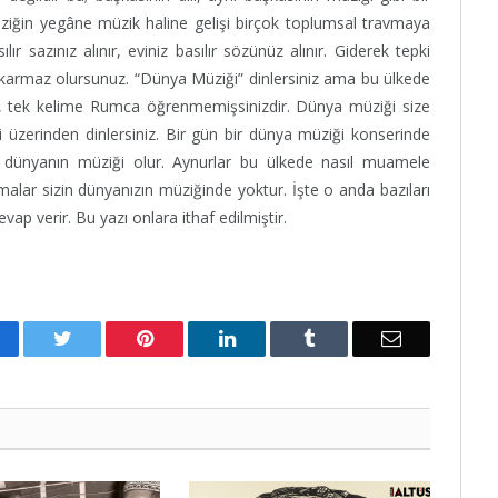
iğin yegâne müzik haline gelişi birçok toplumsal travmaya
r sazınız alınır, eviniz basılır sözünüz alınır. Giderek tepki
 çıkarmaz olursunuz. “Dünya Müziği” dinlersiniz ama bu ülkede
e, tek kelime Rumca öğrenmemişsinizdir. Dünya müziği size
 üzerinden dinlersiniz. Bir gün bir dünya müziği konserinde
k dünyanın müziği olur. Aynurlar bu ülkede nasıl muamele
amalar sizin dünyanızın müziğinde yoktur. İşte o anda bazıları
cevap verir. Bu yazı onlara ithaf edilmiştir.
acebook
Twitter
Pinterest
LinkedIn
Tumblr
Email