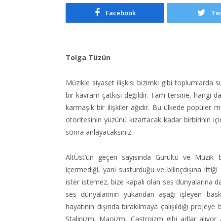
Facebook
Tw
Tolga Tüzün
Müzikle siyaset ilişkisi bizimki gibi toplumlarda s
bir kavram çatkısı değildir. Tam tersine, hangi da
karmaşık bir ilişkiler ağıdır. Bu ülkede popüler 
otoritesinin yüzünü kızartacak kadar birbirinin i
sonra anlayacaksınız.
AltÜst’ün geçen sayısında Gürültü ve Müzik ba
içermediği, yani susturduğu ve bilinçdışına ittiği
ister istemez, bize kapalı olan ses dünyalarına da
ses dünyalarının yukarıdan aşağı işleyen bask
hayatının dışında bırakılmaya çalışıldığı projey
Stalinizm, Maoizm, Castroizm gibi adlar alıyor a