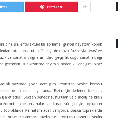
itter
Pinterest
unî bir ilişki, entellektüel bir zorlama, güncel hayattan kopuk
lından tutarsanız tutun, Türkiye’de müzik fazlasıyla siyasî ve
müzik ve sanat müziği arasındaki geçişlilik çoğu sanat müziği
çine geçmiştir. Yüz kızartma deyimini neden kullandığımı biraz
şlıklı yazımda şöyle demiştim: “’Yurtttan Sesler’ korosu
 sesleri de icra eder aynı anda. Bizim için derlenen türküler,
 işaret eder.” Seksen senedir susturulan ve bilinçdışına itilen
ıcı/otoriter mekanizmalar ve karar süreçleriyle toplumun
e bu topraklarda Kemalizm adını veriyoruz. Başka topraklarda
ynı proje. Kalkınmacı, ‘aydınlatıcı’, toplumu yöneten sınıfın