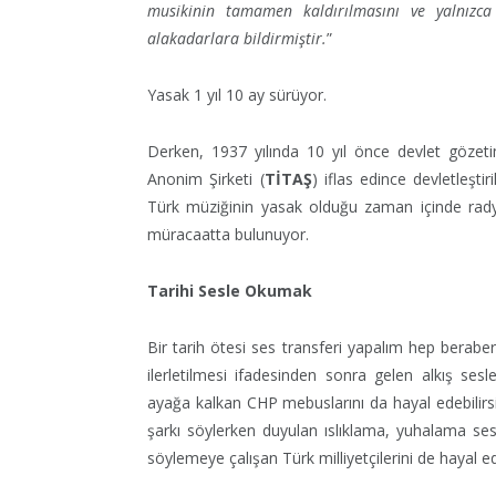
musikinin tamamen kaldırılmasını ve yalnızca
alakadarlara bildirmiştir.
”
Yasak 1 yıl 10 ay sürüyor.
Derken, 1937 yılında 10 yıl önce devlet gözetim
Anonim Şirketi (
TİTAŞ
) iflas edince devletleştir
Türk müziğinin yasak olduğu zaman içinde radyo 
müracaatta bulunuyor.
Tarihi Sesle Okumak
Bir tarih ötesi ses transferi yapalım hep berab
ilerletilmesi ifadesinden sonra gelen alkış sesl
ayağa kalkan CHP mebuslarını da hayal edebilir
şarkı söylerken duyulan ıslıklama, yuhalama sesl
söylemeye çalışan Türk milliyetçilerini de hayal ede