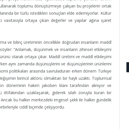
kullanarak toplumu dönüştürmeye çalışan bu projelerin ortak
 alanında bir türlü istedikleri sonuçları elde edemiyorlar. Kültür
 vasıtasıyla ortaya çıkan değerler ve yapılar ağına işaret
ma ve bilinç üretiminin öncellikle doğrudan insanların maddî
 söyler: “Anlamak, düşünmek ve insanların zihinsel etkileşimi
 ürünü olarak ortaya çıkar. Maddî üretimi ve maddî etkileşimi
rirken aynı zamanda düşünüşlerini ve düşünüşlerinin ürünlerini
konomi politikaları arasında savruladuran erken dönem Türkiye
eğişimin birincil aktörü olmaktan bir hayli uzaktı. Toplumsal
on döneminin hakim jakoben klanı tarafından alınıyor ve
ü ittifakından uzaklaşarak, giderek silah zoruyla kuran bir
. Ancak bu halkın merkezdeki imgesel şekli ile halkın gündelik
rbirleriyle ciddî biçimde çelişiyordu.