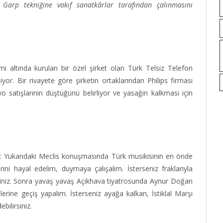
 Garp tekniğine vakıf sanatkârlar tarafından çalınmasını
i altında kurulan bir özel şirket olan Türk Telsiz Telefon
iliyor. Bir rivayete göre şirketin ortaklarından Philips firması
satışlarının düştüğünü belirliyor ve yasağın kalkması için
er: Yukarıdaki Meclis konuşmasında Türk musikisinin en önde
erini hayal edelim, duymaya çalışalım. İsterseniz fraklarıyla
siniz. Sonra yavaş yavaş Açıkhava tiyatrosunda Aynur Doğan
erine geçiş yapalım. İsterseniz ayağa kalkan, İstiklal Marşı
bilirsiniz.