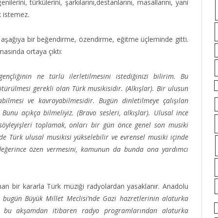
nilerini, türkülerini, şarkılarını,destanlarını, masallarını, yani
k istemez.
 aşağıya bir beğendirme, özendirme, eğitme üçleminde gitti.
masında ortaya çıktı:
nçliğinin ne türlü ilerletilmesini istediğinizi bilirim. Bu
rülmesi gerekli olan Türk musikisidir. (Alkışlar). Bir ulusun
labilmesi ve kavrayabilmesidir. Bugün dinletilmeye çalışılan
unu açıkça bilmeliyiz. (Bravo sesleri, alkışlar). Ulusal ince
 söyleyişleri toplamak, onları bir gün önce genel son musiki
de Türk ulusal musikisi yükselebilir ve evrensel musiki içinde
na değerince özen vermesini, kamunun da bunda ona yardımcı
nan bir kararla Türk müziği radyolardan yasaklanır. Anadolu
i bugün Büyük Millet Meclisi’nde Gazi hazretlerinin alaturka
k bu akşamdan itibaren radyo programlarından alaturka