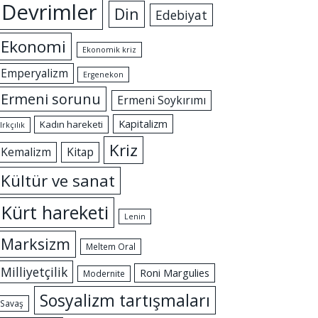
Devrimler
Din
Edebiyat
Ekonomi
Ekonomik kriz
Emperyalizm
Ergenekon
Ermeni sorunu
Ermeni Soykırımı
Kapitalizm
Kadın hareketi
Irkçılık
Kriz
Kemalizm
Kitap
Kültür ve sanat
Kürt hareketi
Lenin
Marksizm
Meltem Oral
Milliyetçilik
Roni Margulies
Modernite
Sosyalizm tartışmaları
Savaş