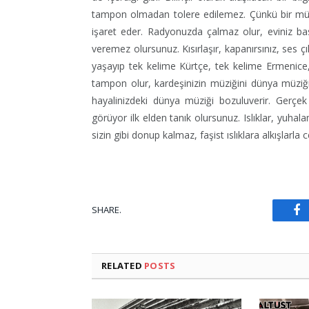
tampon olmadan tolere edilemez. Çünkü bir müz
işaret eder. Radyonuzda çalmaz olur, eviniz basılı
veremez olursunuz. Kısırlaşır, kapanırsınız, ses
yaşayıp tek kelime Kürtçe, tek kelime Ermenic
tampon olur, kardeşinizin müziğini dünya müziği
hayalinizdeki dünya müziği bozuluverir. Gerçe
görüyor ilk elden tanık olursunuz. Islıklar, yuhal
sizin gibi donup kalmaz, faşist ıslıklara alkışlarla 
F
SHARE.
RELATED
POSTS