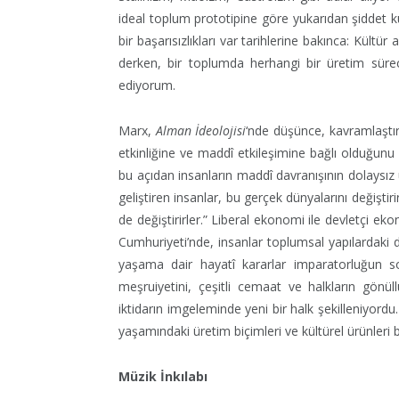
ideal toplum prototipine göre yukarıdan şiddet 
bir başarısızlıkları var tarihlerine bakınca: Kültür
derken, bir toplumda herhangi bir üretim süreci
ediyorum.
Marx,
Alman İdeolojisi
‘nde düşünce, kavramlaştır
etkinliğine ve maddî etkileşimine bağlı olduğunu
bu açıdan insanların maddî davranışının dolaysız
geliştiren insanlar, bu gerçek dünyalarını değişti
de değiştirirler.” Liberal ekonomi ile devletçi e
Cumhuriyeti’nde, insanlar toplumsal yapılardaki d
yaşama dair hayatî kararlar imparatorluğun s
meşruiyetini, çeşitli cemaat ve halkların gönüll
iktidarın imgeleminde yeni bir halk şekilleniyordu
yaşamındaki üretim biçimleri ve kültürel ürünleri bi
Müzik İnkılabı