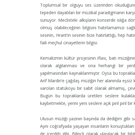
Toplumsal bir olguyu ses üzerinden okuduğunuz za
tepeden dayatılan bir müzikal paradigmanın karşıt
sunuyor. Meclisteki alkışların konserde ıslığa 
olmuş olabileceğinin bilgisini hatırlamamızı sa
sesinin, Hrant’ın sesinin bize hatırlattığı, hep hat
faili meçhul cinayetlerin bilgisi.
Kemalizmin kültür projesinin iflası, batı müziğin
olarak algılanması ve ona herhangi bir yerd
yapılmasından kaynaklanmıştır. Oysa bu toprakla
Arif Mardin’e çağdaş müziğin her alanında eşsiz 
varolan statükoyu bir sabit olarak almamış, çevre
Bugün bu topraklarda üretilen seslere kulakla
kaybetmekte, yerini yeni seslere açık pırıl pırıl bi
Ulusun müziği yazının başında da dediğim gibi sa
Aynı coğrafyada yaşayan insanların konuştukları ye
de içerdiği gibi. Bilinçli olarak ulaşılacak bir bil