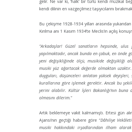
gelir. Ne var ki, ‘halk’ bir türlü kendi müzikal beğe
kendi dilinin en vazgeçilmez taşıyıcılarını bırakma
Bu çekişme 1928-1934 yılları arasında yukarıdan
Kırılma anı 1 Kasım 1934’te Meclis’in açılış konuş
”Arkadaşlar! Güzel sanatların hepsinde, ulus ge
yapılmaktadır, ancak bunda en çabuk, en önde götü
yeni değişikliğinde ölçü, musikide değişikliği a
musiki yüz ağartacak değerde olmaktan uzaktır. B
duyguları, düşünceleri anlatan yüksek deyişleri,
kurallarına göre işlemek gerektir. Ancak bu şekil
yerini alabilir. Kültür İşleri Bakanlığı’nın bu
olmasını dilerim.
”
Artık beklemeye vakit kalmamıştı. Ertesi gün alı
Ajansı’nın geçtiği habere göre “
Dâhiliye Vekâlet
musiki hakkındaki irşadlarından ilham alara