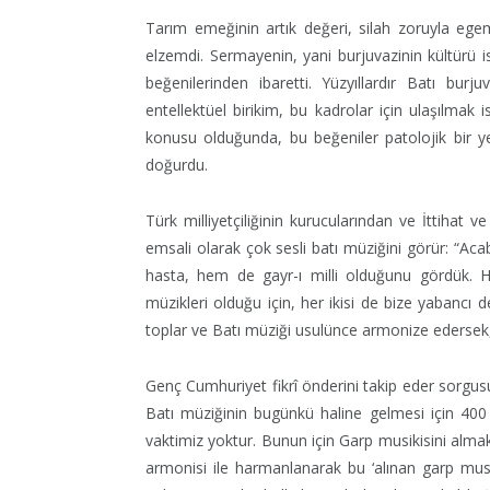
Tarım emeğinin artık değeri, silah zoruyla ege
elzemdi. Sermayenin, yani burjuvazinin kültürü is
beğenilerinden ibaretti. Yüzyıllardır Batı bur
entellektüel birikim, bu kadrolar için ulaşılmak
konusu olduğunda, bu beğeniler patolojik bir yenid
doğurdu.
Türk milliyetçiliğinin kurucularından ve İttihat
emsali olarak çok sesli batı müziğini görür: “Ac
hasta, hem de gayr-ı milli olduğunu gördük. 
müzikleri olduğu için, her ikisi de bize yabancı d
toplar ve Batı müziği usulünce armonize edersek
Genç Cumhuriyet fikrî önderini takip eder sorgus
Batı müziğinin bugünkü haline gelmesi için 400
vaktimiz yoktur. Bunun için Garp musikisini alm
armonisi ile harmanlanarak bu ‘alınan garp musik