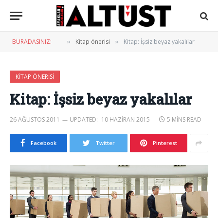
BURADASINIZ:
Kitap önerisi
Kitap: İşsiz beyaz yakalılar
»
»
KITAP ÖNERISI
Kitap: İşsiz beyaz yakalılar
26 AĞUSTOS 2011
UPDATED:
10 HAZIRAN 2015
5 MINS READ
Facebook
Twitter
Pinterest