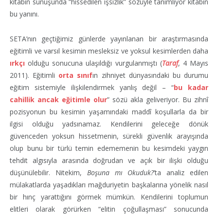
kitabın sunuşunda “hissedilen işsizlik” sözüyle tanımlıyor kitabın
bu yanını.
SETA’nın geçtiğimiz günlerde yayınlanan bir araştırmasında
eğitimli ve varsıl kesimin mesleksiz ve yoksul kesimlerden daha
ırkçı
olduğu sonucuna ulaşıldığı vurgulanmıştı (
Taraf
, 4 Mayıs
2011). Eğitimli
orta sınıf
ın zihniyet dünyasındaki bu durumu
eğitim sistemiyle ilişkilendirmek yanlış değil – “
bu kadar
cahillik ancak eğitimle olur
” sözü akla geliveriyor. Bu zihnî
pozisyonun bu kesimin yaşamındaki maddî koşullarla da bir
ilgisi olduğu yadsınamaz. Kendilerini geleceğe dönük
güvenceden yoksun hissetmenin, sürekli güvenlik arayışında
olup bunu bir türlü temin edememenin bu kesimdeki yaygın
tehdit algısıyla arasında doğrudan ve açık bir ilişki olduğu
düşünülebilir. Nitekim,
Boşuna mı Okuduk?
’ta analiz edilen
mülakatlarda yaşadıkları mağduriyetin başkalarına yönelik nasıl
bir hınç yarattığını görmek mümkün. Kendilerini toplumun
elitleri olarak görürken “elitin çoğullaşması” sonucunda