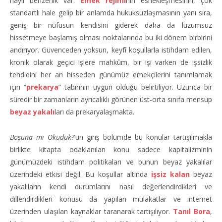
hayli benzerlik var.
Emek rejimi
nin esnekleşmesinin, çok
standartlı hale gelip bir anlamda hukuksuzlaşmasının yanı sıra,
geniş bir nüfusun kendisini giderek daha da lüzumsuz
hissetmeye başlamış olması noktalarında bu iki dönem birbirini
andırıyor. Güvenceden yoksun, keyfî koşullarla istihdam edilen,
kronik olarak geçici işlere mahkûm, bir işi varken de işsizlik
tehdidini her an hisseden günümüz emekçilerini tanımlamak
için “
prekarya
” tabirinin uygun olduğu belirtiliyor. Uzunca bir
süredir bir zamanların ayrıcalıklı görünen üst-orta sınıfa mensup
beyaz yakalı
ları da prekaryalaşmakta.
Boşuna mı Okuduk?
’un giriş bölümde bu konular tartışılmakla
birlikte kitapta odaklanılan konu sadece kapitalizminin
günümüzdeki istihdam politikaları ve bunun beyaz yakalılar
üzerindeki etkisi değil. Bu koşullar altında
işsiz kalan
beyaz
yakalıların kendi durumlarını nasıl değerlendirdikleri ve
dillendirdikleri konusu da yapılan mülakatlar ve internet
üzerinden ulaşılan kaynaklar taranarak tartışılıyor.
Tanıl Bora
,