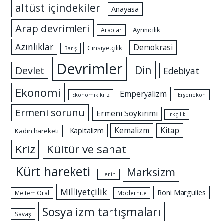
altüst içindekiler
Anayasa
Arap devrimleri
Ayrımcılık
Araplar
Azınlıklar
Demokrasi
Cinsiyetçilik
Barış
Devrimler
Din
Devlet
Edebiyat
Ekonomi
Emperyalizm
Ekonomik kriz
Ergenekon
Ermeni sorunu
Ermeni Soykırımı
Irkçılık
Kemalizm
Kitap
Kapitalizm
Kadın hareketi
Kriz
Kültür ve sanat
Kürt hareketi
Marksizm
Lenin
Milliyetçilik
Roni Margulies
Meltem Oral
Modernite
Sosyalizm tartışmaları
Savaş