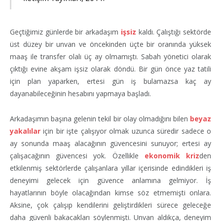
Geçtiğimiz günlerde bir arkadaşım
işsiz
kaldı. Çalıştığı sektörde
üst düzey bir unvan ve öncekinden üçte bir oranında yüksek
maaş ile transfer olalı üç ay olmamıştı. Sabah yönetici olarak
çıktığı evine akşam işsiz olarak döndü. Bir gün önce yaz tatili
için plan yaparken, ertesi gün iş bulamazsa kaç ay
dayanabileceğinin hesabını yapmaya başladı.
Arkadaşımın başına gelenin tekil bir olay olmadığını bilen
beyaz
yakalılar
için bir işte çalışıyor olmak uzunca süredir sadece o
ay sonunda maaş alacağının güvencesini sunuyor; ertesi ay
çalışacağının güvencesi yok. Özellikle
ekonomik kriz
den
etkilenmiş sektörlerde çalışanlara yıllar içerisinde edindikleri iş
deneyimi gelecek için güvence anlamına gelmiyor. İş
hayatlarının böyle olacağından kimse söz etmemişti onlara.
Aksine, çok çalışıp kendilerini geliştirdikleri sürece geleceğe
daha güvenli bakacakları söylenmişti. Unvan aldıkça, deneyim