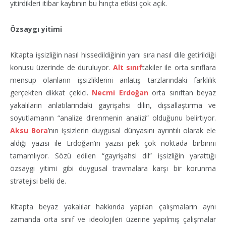
yitirdikleri itibar kaybının bu hınçta etkisi çok açık.
Özsaygı yitimi
Kitapta işsizliğin nasıl hissedildiğinin yanı sıra nasıl dile getirildiği
konusu üzerinde de duruluyor.
Alt sınıf
takiler ile orta sınıflara
mensup olanların işsizliklerini anlatış tarzlarındaki farklılık
gerçekten dikkat çekici.
Necmi Erdoğan
orta sınıftan beyaz
yakalıların anlatılarındaki gayrişahsi dilin, dışsallaştırma ve
soyutlamanın “analize direnmenin analizi” olduğunu belirtiyor.
Aksu Bora
’nın işsizlerin duygusal dünyasını ayrıntılı olarak ele
aldığı yazısı ile Erdoğan’ın yazısı pek çok noktada birbirini
tamamlıyor. Sözü edilen “gayrişahsi dil” işsizliğin yarattığı
özsaygı yitimi gibi duygusal travmalara karşı bir korunma
stratejisi belki de.
Kitapta beyaz yakalılar hakkında yapılan çalışmaların aynı
zamanda orta sınıf ve ideolojileri üzerine yapılmış çalışmalar