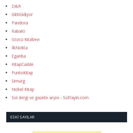
D&R
GittiGidiyor
Pandora
Kabalcı
Sözcü Kitabevi
İlkNokta
Eganba
KitapCadde
PuntoKitap
Simurg
Nobel Kitap
Sol dergi ve gazete arşivi - SolYayin.com
ESKI SAYILAR