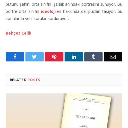
bütünü şehirli orta sınıfın işsizlik anındaki portresini sunuyor. Bu
portre orta sınıfın
ideoloji
leri hakkında da ipuçları taşıyor, bu
konularda yeni sorular sorduruyor.
Behçet Çelik
Facebook
Twitter
Pinterest
LinkedIn
Tumblr
Email
RELATED
POSTS