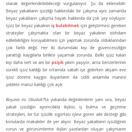
olarak değerlendirilebileceği vurgulanıyor. Şu da eklenebilir:
Beyaz yakalıların işsizliği hakkındaki bir çalışma aynı zamanda
beyaz yakalıların çalışma hayatı hakkında da çok şey söylüyor.
İşsiz bir beyaz yakalının
iş bulabilmek
için geliştirmesi gereken
stratejiler çalışmakta olan bir beyaz yakalının istihdam
edilebilirliğini koruyabilmesi için yapmak zorunda olduklarından
çok farklı değil. Her iki durumdaki kişi de güvencesizliğin
yarattığı kaygılarla birlikte yaşamak zorunda. Belki işsiz kalan
kişi daha sert ve ani bir
psişik
yıkım yaşıyor, ama benzerlerinin
sürekli işsiz kaldığı bir ortamda sabah işe giderken akşam eve
işsiz dönme kaygısı duyanların da ciddi anlamda manevi
şiddete maruz kaldığı çok açık.
Boşuna mı Okuduk?
’ta yukarıda değinilenlerin yanı sıra, beyaz
yakalı işsizliğin ayrımcılıkla ilişkisi, iş bulma ve geçinme
stratejileri, bir tür işsizlik sigortası işlevi gören aile desteği gibi
konularda makaleler de yer alıyor. Beyaz yakalıların işsizliğinin
sorun ve görünümlerine ilişkin yazılardan oluşan çalışmanın