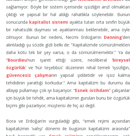
sağlamıyor. Böyle bir sistem içerisinde işsizliğin arızî olmaktan
çıktığı ve yapısal bir hal aldığı rahatlıkla söylenebilir. Bunun
sonucunda
kapitalist sistem
i ayakta tutan orta sınıfın büyük
bir rahatsızlık duyması ve ayaklanması beklenebilir, ama öyle
olmuyor. Bunun bir nedeni, Necmi Erdoğan’ın
Denning
’den
alıntıladığı şu sözde gizli belki de: “Kapitalizmde sömürülmekten
daha kötü tek bir şey varsa, o da sömürülmemektir.” Ya da
“
Bourdieu
’nun işaret ettiği üzere, neoliberal ‘
bireysel
özgürlük
’ ve ‘hür teşebbüs’ düzeninin nihaî temeli ‘işsizliğin,
güvencesiz çalışma
nın yapısal şiddetidir ve işsiz kalma
tehdidinin yarattığı korkudur.” Ama kapitalizm bu durumu da
allayıp pullamayı çok iyi başarıyor. “
Esnek istihdam
” çalışanlar
için büyük bir tehdit, ama kapitalizmin guruları bunu bir özgürlük
biçimi gibi pazarlıyor; müşterisi de hiç az değil.
Bora ve Erdoğan’ın vurguladığı gibi, “emek rejimi açısından
kapitalizmin ‘vahşi’ dönemi ile bugünün kapitalizmi arasında”