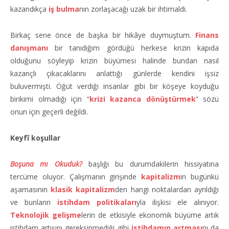
kazandıkça
iş bulma
nın zorlaşacağı uzak bir ihtimaldi.
Birkaç sene önce de başka bir hikâye duymuştum.
Finans
danışmanı
bir tanıdığım gördüğü herkese krizin kapıda
olduğunu söyleyip krizin büyümesi halinde bundan nasıl
kazançlı çıkacaklarını anlattığı günlerde kendini işsiz
buluvermişti. Öğüt verdiği insanlar gibi bir köşeye koyduğu
birikimi olmadığı için “
krizi kazanca dönüştürmek
” sözü
onun için geçerli değildi.
Keyfî koşullar
Boşuna mı Okuduk?
başlığı bu durumdakilerin hissiyatına
tercüme oluyor. Çalışmanın girişinde
kapitalizm
in bugünkü
aşamasının
klasik kapitalizm
den hangi noktalardan ayrıldığı
ve bunların
istihdam politikaları
yla ilişkisi ele alınıyor.
Teknolojik gelişme
lerin de etkisiyle ekonomik büyüme artık
istihdam artışını gereksinmediği gibi
istihdamın artması
nı da