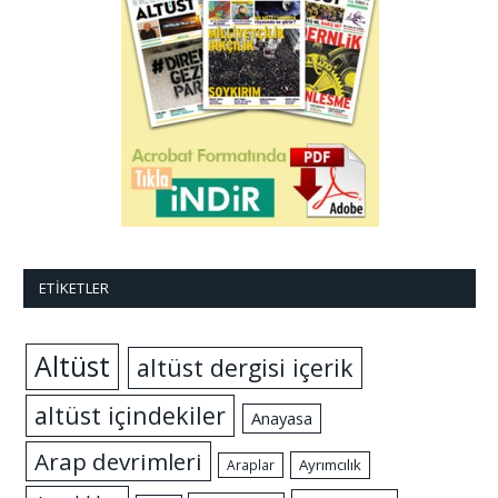
ETIKETLER
Altüst
altüst dergisi içerik
altüst içindekiler
Anayasa
Arap devrimleri
Ayrımcılık
Araplar