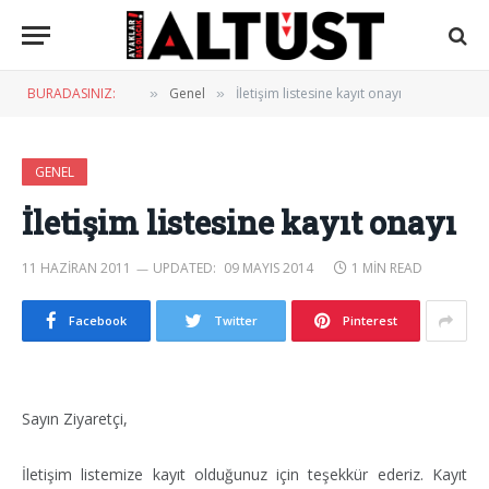
BURADASINIZ:
Genel
İletişim listesine kayıt onayı
»
»
GENEL
İletişim listesine kayıt onayı
11 HAZIRAN 2011
UPDATED:
09 MAYIS 2014
1 MIN READ
Facebook
Twitter
Pinterest
Sayın Ziyaretçi,
İletişim listemize kayıt olduğunuz için teşekkür ederiz. Kayıt