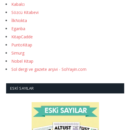
Kabalcı
Sözcü Kitabevi
İlkNokta
Eganba
KitapCadde
PuntoKitap
Simurg
Nobel Kitap
Sol dergi ve gazete arşivi - SolYayin.com
ESKI SAYILAR