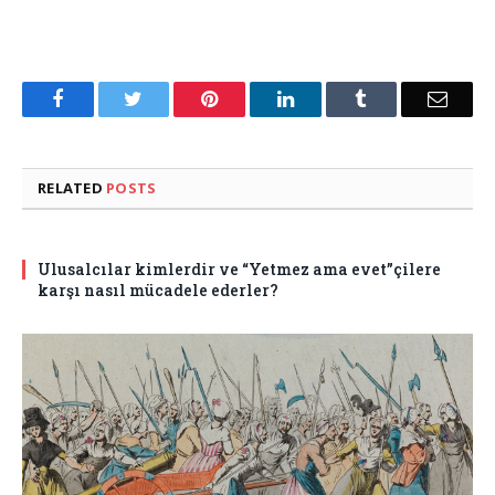
Facebook
Twitter
Pinterest
LinkedIn
Tumblr
Email
RELATED
POSTS
Ulusalcılar kimlerdir ve “Yetmez ama evet”çilere
karşı nasıl mücadele ederler?