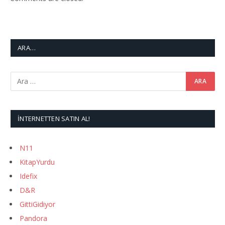
ARA…
İNTERNETTEN SATIN AL!
N11
KitapYurdu
Idefix
D&R
GittiGidiyor
Pandora