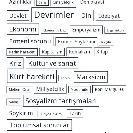
Azınlıklar
Demokrasi
Cinsiyetçilik
Barış
Devrimler
Din
Devlet
Edebiyat
Ekonomi
Emperyalizm
Ekonomik kriz
Ergenekon
Ermeni sorunu
Ermeni Soykırımı
Irkçılık
Kemalizm
Kitap
Kapitalizm
Kadın hareketi
Kriz
Kültür ve sanat
Kürt hareketi
Marksizm
Lenin
Milliyetçilik
Roni Margulies
Meltem Oral
Modernite
Sosyalizm tartışmaları
Savaş
Soykırım
Tarih
Suriye Devrimi
Toplumsal sorunlar