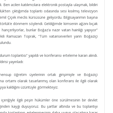
ildi. Ben acilen katılımcılara elektronik postayla ulaşmak, bildiri
lük’ten çıktığımda toplantı odasında sesi kısılmış televizyon
il Çiçek meclis kürsüsüne geliyordu. Bilgisayarımın başına
törlük’e dönmem söylendi. Geldiğimde kimsenin ağzını bıçak
hançerliyorlar, bunlar Boğaz’a nazır vatan hainliği yapıyor”
ekili Ramazan Toprak, “Tüm vatanseverleri yarın Boğaziçi
ulundu.
durum toplantısı” yapıldı ve konferansı erteleme kararı alındı.
irisi yayınladı:
 mensup öğretim üyelerinin ortak girişimiyle ve Boğaziçi
ışma ortamı olarak tasarlanmış olan konferans ile ilgili olarak
rşıya kaldığını üzüntüyle görmekteyiz.
çeriğiyle ilgili peşin hükümler öne sürülmesinin bir devlet
ğinden kaygı duyuyoruz. Bu şartlar altında ve bu toplantıyı
sında toplantının ertelenmesinin daha uygun olacağına karar