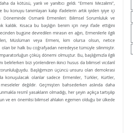
ha da kötüsü, yanlı ve yanıltıcı geldi. “Ermeni Mezalimi”,
e bu konuyu tanımlayan kalıp ifadelerin artık iyiden iyiye içi
ş Döneminde Osmanlı Ermenileri: Bilimsel Sorumluluk ve
 kaldık. Kısaca bu başlığın benim için neyi ifade ettiğini
inden bugüne devredilen mirasın en ağırı, Ermenilerle ilgili
lleri, Müslüman veya Ermeni, kim olursa olsun, netice
 olan bir halk bu coğrafyadan neredeyse tümüyle silinmiştir.
paratorluğun çöküş dönemi olmuştur. Bu, başlığımızla ilgili
 belirlerken bizi yönlendiren ikinci husus da bilimsel vicdanî
 zorunluluğuydu. Başlığımızın üçüncü unsuru olan demokrasi
a konuşulacak olanlar sadece Ermeniler, Türkler, Kürtler,
hi meseleler değildir. Geçmişten bahsederken aslında daha
unmakla resmî yasakların olmadığı, her şeyin açıkça tartışılıp
un ve en önemlisi bilimsel ahlakın egemen olduğu bir ülkede