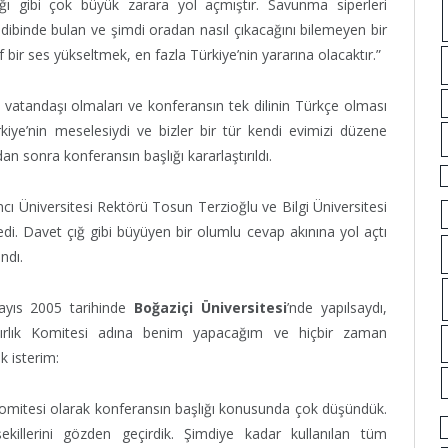
dığı gibi çok büyük zarara yol açmıştır. Savunma siperleri
ibinde bulan ve şimdi oradan nasıl çıkacağını bilemeyen bir
atif bir ses yükseltmek, en fazla Türkiye’nin yararına olacaktır.”
C vatandaşı olmaları ve konferansın tek dilinin Türkçe olması
kiye’nin meselesiydi ve bizler bir tür kendi evimizi düzene
 sonra konferansın başlığı kararlaştırıldı.
cı Üniversitesi Rektörü Tosun Terzioğlu ve Bilgi Üniversitesi
di. Davet çığ gibi büyüyen bir olumlu cevap akınına yol açtı
ndı.
ayıs 2005 tarihinde
Boğaziçi Üniversitesi
’nde yapılsaydı,
azırlık Komitesi adına benim yapacağım ve hiçbir zaman
k isterim:
k Komitesi olarak konferansın başlığı konusunda çok düşündük.
killerini gözden geçirdik. Şimdiye kadar kullanılan tüm