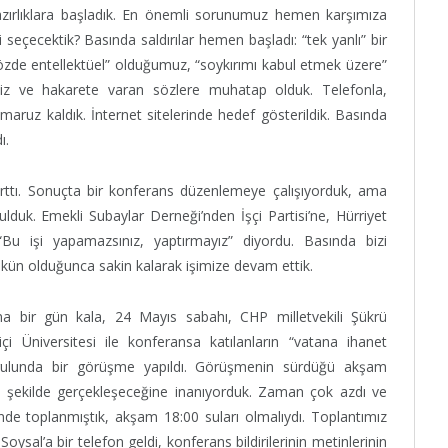
hazırlıklara başladık. En önemli sorunumuz hemen karşımıza
i seçecektik? Basında saldırılar hemen başladı: “tek yanlı” bir
özde entellektüel” olduğumuz, “soykırımı kabul etmek üzere”
ysiz ve hakarete varan sözlere muhatap olduk. Telefonla,
 maruz kaldık. İnternet sitelerinde hedef gösterildik. Basında
ı.
 arttı. Sonuçta bir konferans düzenlemeye çalışıyorduk, ama
lduk. Emekli Subaylar Derneği’nden İşçi Partisi’ne, Hürriyet
Bu işi yapamazsınız, yaptırmayız” diyordu. Basında bizi
mkün olduğunca sakin kalarak işimize devam ettik.
ına bir gün kala, 24 Mayıs sabahı, CHP milletvekili Şükrü
 Üniversitesi ile konferansa katılanların “vatana ihanet
urulunda bir görüşme yapıldı. Görüşmenin sürdüğü akşam
ü şekilde gerçekleşeceğine inanıyorduk. Zaman çok azdı ve
de toplanmıştık, akşam 18:00 suları olmalıydı. Toplantımız
ysal’a bir telefon geldi, konferans bildirilerinin metinlerinin