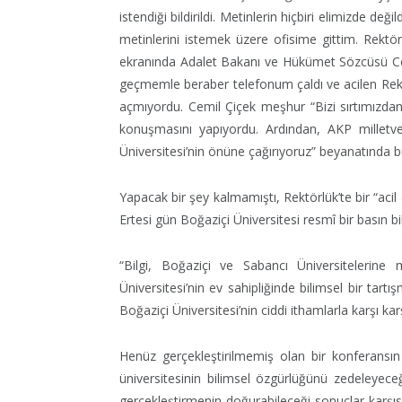
istendiği bildirildi. Metinlerin hiçbiri elimizde değ
metinlerini istemek üzere ofisime gittim. Rektör
ekranında Adalet Bakanı ve Hükümet Sözcüsü Cem
geçmemle beraber telefonum çaldı ve acilen Rek
açmıyordu. Cemil Çiçek meşhur “Bizi sırtımızdan 
konuşmasını yapıyordu. Ardından, AKP milletv
Üniversitesi’nin önüne çağırıyoruz” beyanatında b
Yapacak bir şey kalmamıştı, Rektörlük’te bir “acil 
Ertesi gün Boğaziçi Üniversitesi resmî bir basın bild
“Bilgi, Boğaziçi ve Sabancı Üniversitelerine
Üniversitesi’nin ev sahipliğinde bilimsel bir tart
Boğaziçi Üniversitesi’nin ciddi ithamlarla karşı ka
Henüz gerçekleştirilmemiş olan bir konferansın i
üniversitesinin bilimsel özgürlüğünü zedeleyece
gerçekleştirmenin doğurabileceği sonuçlar karşı