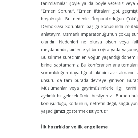
tanımlamalar şöyle ya da böyle yetersiz veya da
“Ermeni Sorunu”, “Ermeni iftiraları” gibi, geçmişt
boşalmıştı. Bu nedenle “İmparatorluğun Çökü
Demokrasi Sorunları” başlığı konusunda mutabık
anlatayım. Osmanlı İmparatorluğu’nun çöküş sürec
olandır. Nedenleri ne olursa olsun veya fai
meydandadır, binlerce yıl bir coğrafyada yaşamış
Bu silinme sürecinin en yoğun yaşandığı dönem im
birinci saptamamız. Bu konferansın ana temalarını
sorumluluğun dayattığı ahlakî bir tavır almanın
unsuru da tam burada devreye giririyor. Burad
Müslümanlar veya gayrimüslimlerle ilgili tari
aydınlık bir gelecek ümidi besliyoruz. Burada bul
konuşulduğu, korkunun, nefretin değil, sağduyun
yaşadığımızı göstermek istiyoruz.”
İlk hazırlıklar ve ilk engelleme