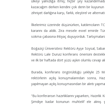
ülkeyi yalnızlığa itmiş; hiçbir şey kazandırma
kazacağım derken kendini çok derin bir kuyunun d
zihniyet darlığına karşı, farklı, eleştirel ve altern
İlkelerimiz üzerinde düşünürken, katılımcıların T
kararını da aldık. Zira mesele evvel emirde Tür
sokma çabasına ihtiyaç duyuyorduk. Tartışmalardan
Boğaziçi Üniversitesi Rektörü Ayşe Soysal, Saban
Rektörü Lale Duruiz konferans önerisini destekle
ve ilk bir haftada dört yüzü aşkın olumlu cevap alı
Burada, konferans öngörüldüğü şekliyle 25 M
rektörlerin açılış konuşmalarından sonra, H
yapılmayan açılış konuşmasından bir alıntı yapma
“Bu konferansın hazırlıklarını yaparken, Hazırlı
Şimdiye kadar konunun muhtelif ele alınış şe