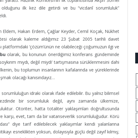
an yarattı. Hazırlık Komitesi’nin ilk toplantısında Akşin Somel
 olduğunu ilk kez dile getirdi ve bu “vicdanî sorumluluk”
ldi.
hem Eldem, Hakan Erdem, Çağlar Keyder, Cemil Koçak, Nükhet
tesi olarak kaleme aldığımız 23 Şubat 2005 tarihli davet
ı platformdaki ‘çözüm’ünün ne olabileceği çoğumuzun ilgi ve
ubu
olarak, bu konunun önerdiğimiz konferans gündeminde
soykırım mıydı, değil miydi’ tartışmasına sürüklenmesini dahi
enin, bu toplumun insanlarının kafalarında ve yüreklerinde
ulaşmak olacağı kanısındayız…
sorumluluğun idraki olarak ifade edilebilir. Bu yalnız bilimsel
ezdinde bir sorumluluk değil, aynı zamanda ülkemize,
ktur. Otoriter, hatta totaliter yaklaşımları doğrultusunda
ere karşı, evet, tam da bir vatanseverlik sorumluluğudur. Körü
sı” diye tarif edilebilecek yaklaşımlar kendi yalanlarına
ikayı esneklikten yoksun, dolayısıyla güçlü değil zayıf kılmış;