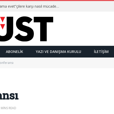
Ulusalcılar kimlerdir ve “Yetmez ama evet”çilere karşı nasıl mücadele ederler?
ABONELIK
YAZI VE DANIŞMA KURULU
İLETIŞIM
onferansı
ansı
 MINS READ