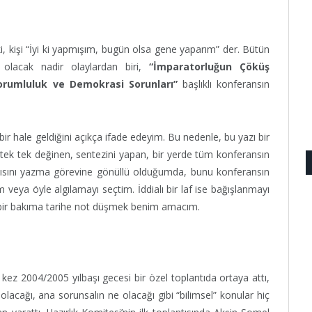
ki, kişi “İyi ki yapmışım, bugün olsa gene yaparım” der. Bütün
 olacak nadir olaylardan biri,
“İmparatorluğun Çöküş
orumluluk ve Demokrasi Sorunları”
başlıklı konferansın
bir hale geldiğini açıkça ifade edeyim. Bu nedenle, bu yazı bir
e tek tek değinen, sentezini yapan, bir yerde tüm konferansın
ısını yazma görevine gönüllü olduğumda, bunu konferansın
veya öyle algılamayı seçtim. İddialı bir laf ise bağışlanmayı
ak, bir bakıma tarihe not düşmek benim amacım.
k kez 2004/2005 yılbaşı gecesi bir özel toplantıda ortaya attı,
ı olacağı, ana sorunsalın ne olacağı gibi “bilimsel” konular hiç