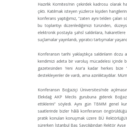
Hazırlık Komitesi’nin çekirdek kadrosu olarak 
çıktı. Katılmak isteyen yüzlerce kişiden hangilerin
konferans yaptığımız, “zaten aynı telden çalan s
bu toplantıyı düzenlediğimizi türünden, düze
elektronik postayla şahsî saldırılara, hakaretlere
suçlamalar yayınlandı, yıpratıcı tartışmalar yaşand
Konferansın tarihi yaklaştıkça saldırıların dozu
kendimizi adeta bir varoluş mücadelesi içinde bu
gazetesinden Yeni Asır’a kadar herkes bize “
destekleyenler de vardı, ama azınlıktaydılar. Mü
Konferansın Boğaziçi Üniversitesi’nde açılmas
Elekdağ AKP Meclis gurubuna giderek Boğaziçi
ettiklerini” söyledi. Aynı gün TBMM genel k
saatlerinde bizler hâlâ konferansın öngörüldüğ
pratik konuları konuşmak üzere BÜ Rektörlüğü’n
sürerken İstanbul Baş Savcılığından Rektör Ayşe So