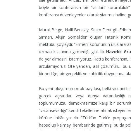
dile getirilmedi. Ancak, her teklif edilende heyec
böyle bir konferansın bir “vicdanî sorumluluk”
konferansı düzenleyenler olarak şiarımız haline ge
Murat Belge, Halil Berktay, Selim Deringil, Ed
Sirman, Akşin Somel’den oluşan Hazırlık Komi
mektubu şöyleydi: “Ermeni sorununun uluslararas
uzmanlık alanına girmediği gibi, İlk
Hazırlık Gr
de yer almasını istemiyoruz. Hatta konferansın, ‘
arzulamıyoruz. Öte yandan, asıl çözümün… bu ülk
bir netliğe, bir gerçeklik ve sahicilik duygusuna 
Bu yeni oluşumun ortak paydası, belki vicdanî bir 
gerçek açısından veya dünya vatandaşlığı n
toplumumuza, demokrasimize karşı bir sorumlulu
“vatanseverliği” kendi tekellerine almak isteyenl
körüne inkâr ya da “Türk’ün Türk’e propaganda
hapsolup kalmayı beraberinde getirmiş; bu da polit