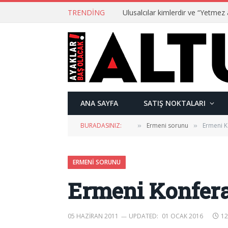
TRENDING
ANA SAYFA
SATIŞ NOKTALARI
BURADASINIZ:
Ermeni sorunu
Ermeni K
»
»
ERMENI SORUNU
Ermeni Konfer
05 HAZIRAN 2011
UPDATED:
01 OCAK 2016
12