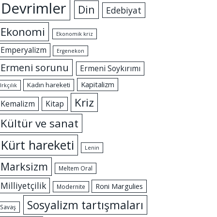
Devrimler
Din
Edebiyat
Ekonomi
Ekonomik kriz
Emperyalizm
Ergenekon
Ermeni sorunu
Ermeni Soykırımı
Kapitalizm
Kadın hareketi
Irkçılık
Kriz
Kemalizm
Kitap
Kültür ve sanat
Kürt hareketi
Lenin
Marksizm
Meltem Oral
Milliyetçilik
Roni Margulies
Modernite
Sosyalizm tartışmaları
Savaş