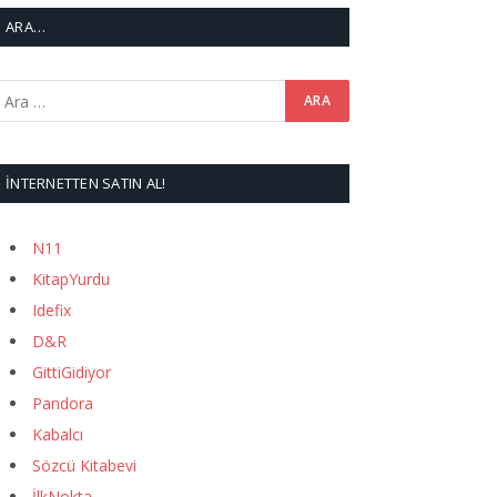
ARA…
İNTERNETTEN SATIN AL!
N11
KitapYurdu
Idefix
D&R
GittiGidiyor
Pandora
Kabalcı
Sözcü Kitabevi
İlkNokta