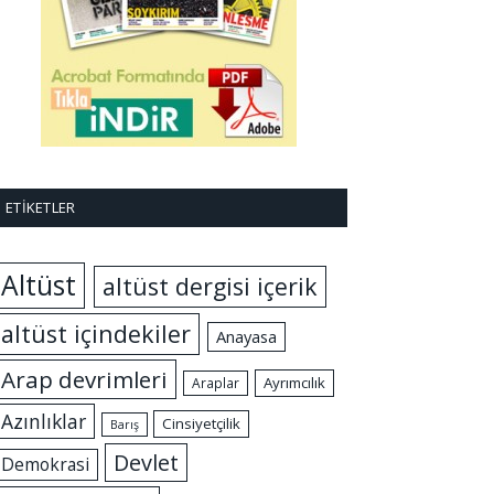
ETIKETLER
Altüst
altüst dergisi içerik
altüst içindekiler
Anayasa
Arap devrimleri
Ayrımcılık
Araplar
Azınlıklar
Cinsiyetçilik
Barış
Devlet
Demokrasi