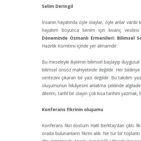
Selim Deringil
İnsanın hayatında öyle olaylar, öyle anlar vardır 
hayatım boyunca benim için kıvanç vesilesi
Döneminde Osmanlı Ermenileri: Bilimsel S
Hazırlık Komitesi içinde yer almamdır.
Bu meseleyle ilişkimin bilimsel başlayıp duygusal 
bilimsel önsöz mahiyetinde değildir. Her bildiriy
sentezini çıkaran bir yazı değildir.
Bu takdim yaz
oluşumunun hikâyesini anlatma şeklinde algıladım 
dilerim, tarihî bir olayın çok kısa tarihini yazm
Konferans fikrinin oluşumu
Konferans fikri dostum Halil Berktay’dan çıktı. İl
orada bulunanların fikrini aldı. Ne tür bir toplant