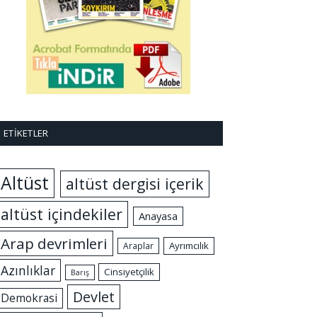
ETIKETLER
Altüst
altüst dergisi içerik
altüst içindekiler
Anayasa
Arap devrimleri
Ayrımcılık
Araplar
Azınlıklar
Cinsiyetçilik
Barış
Devlet
Demokrasi