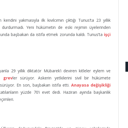
endini yakmasıyla ilk kıvılcımın çıktığı Tunus’ta 23 yıllık
rı durdurmadı. Yeni hükümetin de eski rejimin üyelerinden
nunda başbakan da istifa etmek zorunda kaldı. Tunus’ta
işçi
nla 29 yıllık diktatör Mübarek’i deviren kitleler eylem ve
de
grev
ler sürüyor. Askerin yetkilerini sivil bir hükümete
 sürüyor. En son, başbakan istifa etti.
Anayasa değişikliği
atılanların yüzde 70’i evet dedi. Haziran ayında başkanlık
çimleri.