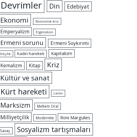
Devrimler
Din
Edebiyat
Ekonomi
Ekonomik kriz
Emperyalizm
Ergenekon
Ermeni sorunu
Ermeni Soykırımı
Kapitalizm
Kadın hareketi
Irkçılık
Kriz
Kemalizm
Kitap
Kültür ve sanat
Kürt hareketi
Lenin
Marksizm
Meltem Oral
Milliyetçilik
Roni Margulies
Modernite
Sosyalizm tartışmaları
Savaş