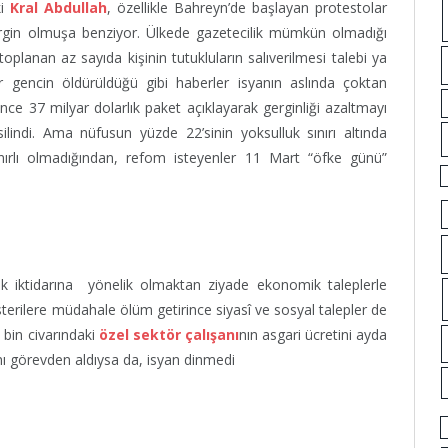
ki
Kral Abdullah
, özellikle Bahreyn’de başlayan protestolar
dirgin olmuşa benziyor. Ülkede gazetecilik mümkün olmadığı
planan az sayıda kişinin tutukluların salıverilmesi talebi ya
r gencin öldürüldüğü gibi haberler isyanın aslında çoktan
nce 37 milyar dolarlık paket açıklayarak gerginliği azaltmayı
ilindi. Ama nüfusun yüzde 22’sinin yoksulluk sınırı altında
ınırlı olmadığından, refom isteyenler 11 Mart “öfke günü”
lık iktidarına yönelik olmaktan ziyade ekonomik taleplerle
terilere müdahale ölüm getirince siyasî ve sosyal talepler de
 bin civarındaki
özel sektör çalışanı
nın asgari ücretini ayda
nı görevden aldıysa da, isyan dinmedi