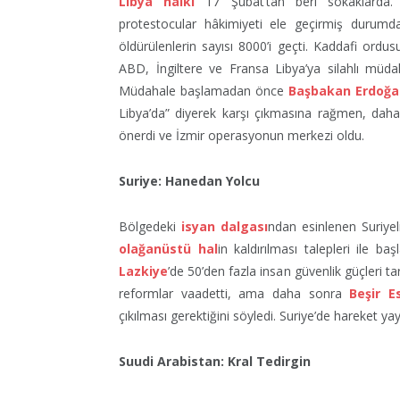
Libya halkı
17 Şubat’tan beri sokaklarda. 
protestocular hâkimiyeti ele geçirmiş durum
öldürülenlerin sayısı 8000’i geçti. Kaddafi ord
ABD, İngiltere ve Fransa Libya’ya silahlı müda
Müdahale başlamadan önce
Başbakan Erdoğa
Libya’da” diyerek karşı çıkmasına rağmen, da
önerdi ve İzmir operasyonun merkezi oldu.
Suriye: Hanedan Yolcu
Bölgedeki
isyan dalgası
ndan esinlenen Suriyel
olağanüstü hal
in kaldırılması talepleri ile b
Lazkiye
’de 50’den fazla insan güvenlik güçleri 
reformlar vaadetti, ama daha sonra
Beşir E
çıkılması gerektiğini söyledi. Suriye’de hareket y
Suudi Arabistan: Kral Tedirgin