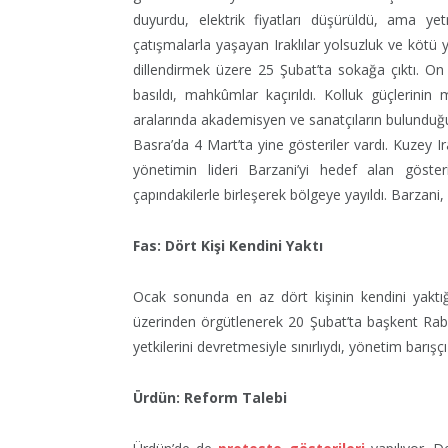
duyurdu, elektrik fiyatları düşürüldü, ama ye
çatışmalarla yaşayan Iraklılar yolsuzluk ve kötü 
dillendirmek üzere 25 Şubat’ta sokağa çıktı. On
basıldı, mahkûmlar kaçırıldı. Kolluk güçlerini
aralarında akademisyen ve sanatçıların bulunduğu
Basra’da 4 Mart’ta yine gösteriler vardı. Kuzey I
yönetimin lideri Barzani’yi hedef alan göster
çapındakilerle birleşerek bölgeye yayıldı. Barzan
Fas: Dört Kişi Kendini Yaktı
Ocak sonunda en az dört kişinin kendini yaktığı
üzerinden örgütlenerek 20 Şubat’ta başkent Rabat’t
yetkilerini devretmesiyle sınırlıydı, yönetim barı
Ürdün: Reform Talebi