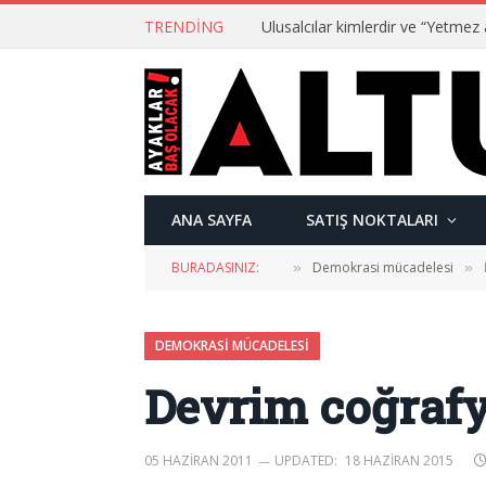
TRENDING
ANA SAYFA
SATIŞ NOKTALARI
BURADASINIZ:
Demokrasi mücadelesi
»
»
DEMOKRASI MÜCADELESI
Devrim coğrafy
05 HAZIRAN 2011
UPDATED:
18 HAZIRAN 2015