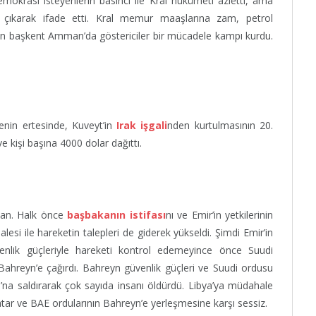
emokrasi isteyenlerin basıncı ile Kral hükümeti azletti, ama
 çıkarak ifade etti. Kral memur maaşlarına zam, petrol
men başkent Amman’da göstericiler bir mücadele kampı kurdu.
enin ertesinde, Kuveyt’in
Irak işgali
nden kurtulmasının 20.
kişi başına 4000 dolar dağıttı.
kan. Halk önce
başbakanın istifası
nı ve Emir’in yetkilerinin
lesi ile hareketin talepleri de giderek yükseldi. Şimdi Emir’in
venlik güçleriyle hareketi kontrol edemeyince önce Suudi
Bahreyn’e çağırdı. Bahreyn güvenlik güçleri ve Suudi ordusu
ı’na saldırarak çok sayıda insanı öldürdü. Libya’ya müdahale
atar ve BAE ordularının Bahreyn’e yerleşmesine karşı sessiz.