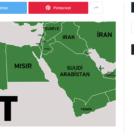
itter
Pinterest