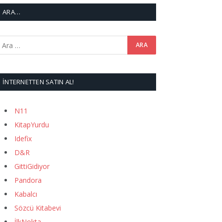
ARA…
İNTERNETTEN SATIN AL!
N11
KitapYurdu
Idefix
D&R
GittiGidiyor
Pandora
Kabalcı
Sözcü Kitabevi
İlkNokta