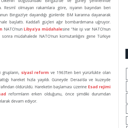
Ülkenin doğusundaki Bingazi’de ve güney şehirlerinde
da. Resmî olmayan rakamlara göre, isyanın başından beri
usunun Bingazi’ye dayandığı günlerde BM kararına dayanarak
hale başlattı. Kaddafi güçleri ağır bombardımana uğruyor.
n
NATO’nun
Libya’ya müdahale
sine “Ne işi var NATO’nun
ha sonra müdahalede NATO’nun komutanlığını gene Türkiye
i grupların,
siyasî reform
ve 1963’ten beri yürürlükte olan
aşlattığı hareket hızla yayıldı. Güneyde Deraa’da ve kuzeyde
tarafından öldürüldü. Hareketin başlaması üzerine
Esad rejimi
sad
reformların erken olduğunu, önce şimdiki durumdan
ayılarak devam ediyor.