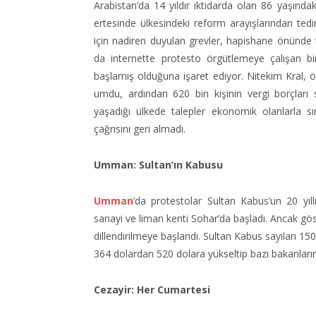
Arabistan’da 14 yıldır iktidarda olan 86 yaşında
ertesinde ülkesindeki reform arayışlarından te
için nadiren duyulan grevler, hapishane önünde to
da internette protesto örgütlemeye çalışan bi
başlamış olduğuna işaret ediyor. Nitekim Kral, ö
umdu, ardından 620 bin kişinin vergi borçları s
yaşadığı ülkede talepler ekonomik olanlarla s
çağrısını geri almadı.
Umman: Sultan’ın Kabusu
Umman
’da protestolar Sultan Kabus’un 20 yıl
sanayi ve liman kenti Sohar’da başladı. Ancak gös
dillendirilmeye başlandı. Sultan Kabus sayıları 150
364 dolardan 520 dolara yükseltip bazı bakanları
Cezayir: Her Cumartesi