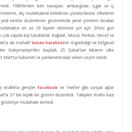
tmedi. 1980’lerden beri savaşlar, ambargolar, işgal ve iç
yönetime, dış müdahalerle belirlenen yöneticilerine öfkelerini
 yedi kentte düzenlenen gösterilerde yerel yönetim binaları
n müdahalesi en az 29 kişinin ölümüne yol açtı. Ertesi gün
 çok sayıda kişi tutuklandı. Bağdat, Musul, Kerkük, Necef ve
rak’ta da muhalif
Goran hareketi
nin örgütlediği ve bölgesel
iler Süleymaniye’den başladı, 25 Şubat’tan itibaren ülke
i, 3 Mart’ta hükümet ve parlamentodan erken seçim istedi.
 Krallık’ta gençler
Facebook
ve Twitter gibi sosyal ağlar
a 37 bin kişilik bir gösteri düzenledi. Talepleri Kral’ın bazı
şçı gösteriye müdahale etmedi.