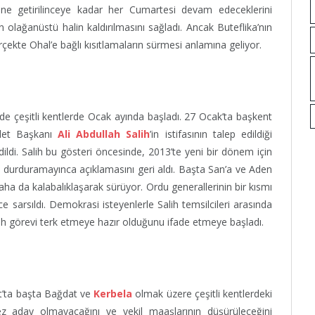
rine getirilinceye kadar her Cumartesi devam edeceklerini
n olağanüstü halin kaldırılmasını sağladı. Ancak Buteflika’nın
rçekte Ohal’e bağlı kısıtlamaların sürmesi anlamına geliyor.
 çeşitli kentlerde Ocak ayında başladı. 27 Ocak’ta başkent
vlet Başkanı
Ali Abdullah Salih
’in istifasının talep edildiği
dildi. Salih bu gösteri öncesinde, 2013’te yeni bir dönem için
ı durduramayınca açıklamasını geri aldı. Başta San’a ve Aden
ha da kalabalıklaşarak sürüyor. Ordu generallerinin bir kısmı
e sarsıldı. Demokrasi isteyenlerle Salih temsilcileri arasında
h görevi terk etmeye hazır olduğunu ifade etmeye başladı.
at’ta başta Bağdat ve
Kerbela
olmak üzere çeşitli kentlerdeki
ez aday olmayacağını ve vekil maaşlarının düşürüleceğini