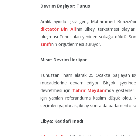
Devrim Başlıyor: Tunus
Aralık ayında işsiz genç Muhammed Buazizi’nin k
diktatör Bin Ali
’nin ülkeyi terketmesi olayla
oluşması Tunusluları yeniden sokağa döktü. So
sınıfı
nın örgütlenmesi sürüyor.
Mısır: Devrim İlerliyor
Tunus’tan ilham alarak 25 Ocak’ta başlayan isya
mücadelerine devam ediyor. Birçok işyerin
devretmesi için
Tahrir Meydanı
’nda gösteriler
için yapılan referanduma katılım düşük oldu, k
seçimleri yapılacak, iki ay sonra da parlamento se
Libya: Kaddafi İnadı