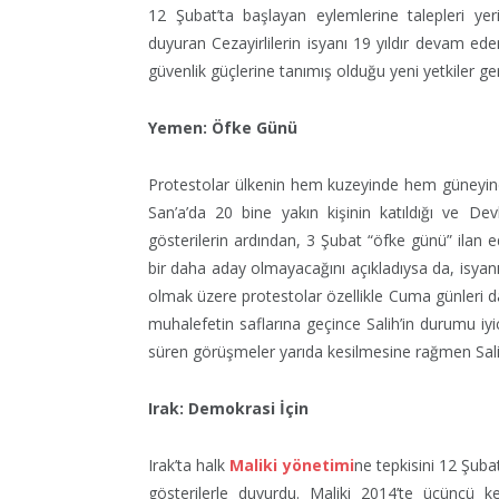
12 Şubat’ta başlayan eylemlerine talepleri ye
duyuran Cezayirlilerin isyanı 19 yıldır devam ede
güvenlik güçlerine tanımış olduğu yeni yetkiler ge
Yemen: Öfke Günü
Protestolar ülkenin hem kuzeyinde hem güneyinde
San’a’da 20 bine yakın kişinin katıldığı ve De
gösterilerin ardından, 3 Şubat “öfke günü” ilan e
bir daha aday olmayacağını açıkladıysa da, isyan
olmak üzere protestolar özellikle Cuma günleri da
muhalefetin saflarına geçince Salih’in durumu iyic
süren görüşmeler yarıda kesilmesine rağmen Sali
Irak: Demokrasi İçin
Irak’ta halk
Maliki yönetimi
ne tepkisini 12 Şub
gösterilerle duyurdu. Maliki 2014’te üçüncü k