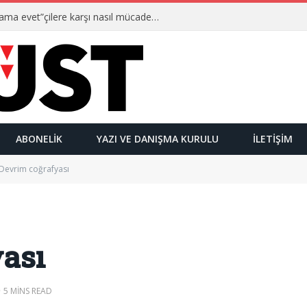
Ulusalcılar kimlerdir ve “Yetmez ama evet”çilere karşı nasıl mücadele ederler?
ABONELIK
YAZI VE DANIŞMA KURULU
İLETIŞIM
Devrim coğrafyası
ası
5 MINS READ