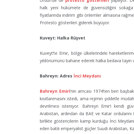
Ürdün’de de
protesto gösterileri
yapılıyor. D
halk yeni hükümete de güvensizliğini sokağa
fiyatlarında indirim gibi önlemler almasına rağ
Protesto gösterileri giderek büyüyor.
Kuveyt: Halka Rüşvet
Kuveyt’te Emir, bölge ülkelerindeki hareketlenm
yıldönümünü bahane ederek halka bedava tayın ve 
Bahreyn: Adres
İnci Meydanı
Bahreyn Emiri
’nin amcası 1974’ten beri başba
kısıtlanmasını istedi, ama rejimin şiddetle müdaha
devrilmesi isteniyor. Bahreyn Emir’i kendi gü
Arabistan, ardından da BAE ve Katar ordularını 
birlikte göstericilerin kamp kurduğu İnci Meydan
eden batılı emperyalist güçler Suudi Arabistan, K