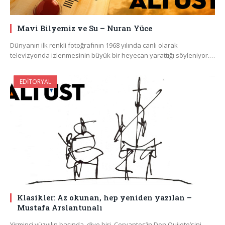
Mavi Bilyemiz ve Su – Nuran Yüce
Dünyanın ilk renkli fotoğrafının 1968 yılında canlı olarak
televizyonda izlenmesinin büyük bir heyecan yarattığı söyleniyor.…
EDITORYAL
Klasikler: Az okunan, hep yeniden yazılan –
Mustafa Arslantunalı
Yirminci yüzyılın başında, diye biri, Cervantes’in Don Quijote’sini