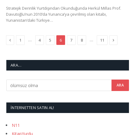
Stratejik Derinlik Yurtdışından Okunduğunda Herkül Millas Prof.
Davutoğlu’nun 2010’da Yunanca’ya çevrilmiş olan kitabı,
Yunanistan’daki Türkiye…
Previous
Next
…
…
1
4
5
6
7
8
11
ARA…
İNTERNETTEN SATIN AL!
N11
KitapYurdu