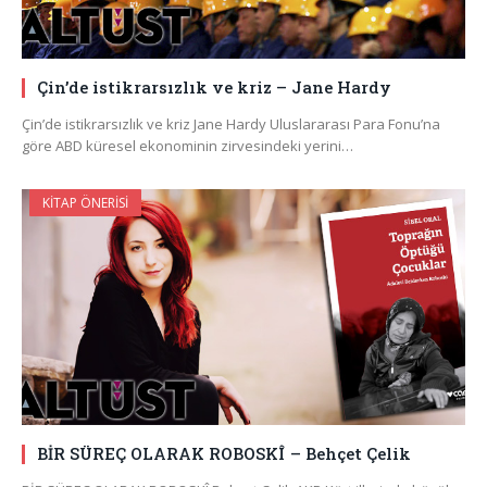
Çin’de istikrarsızlık ve kriz – Jane Hardy
Çin’de istikrarsızlık ve kriz Jane Hardy Uluslararası Para Fonu’na
göre ABD küresel ekonominin zirvesindeki yerini…
KITAP ÖNERISI
BİR SÜREÇ OLARAK ROBOSKÎ – Behçet Çelik