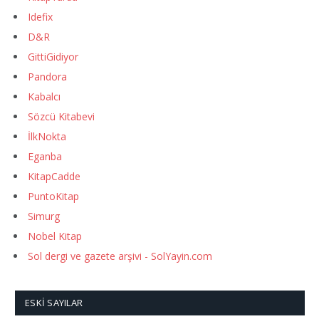
Idefix
D&R
GittiGidiyor
Pandora
Kabalcı
Sözcü Kitabevi
İlkNokta
Eganba
KitapCadde
PuntoKitap
Simurg
Nobel Kitap
Sol dergi ve gazete arşivi - SolYayin.com
ESKI SAYILAR