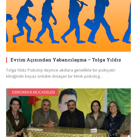
Evrim Açısından Yabancılaşma – Tolga Yıldız
Tolga Yıldız Psikoloji deyince akıllara genellikle bir psikiyatri
kliniğinde beyaz önlükle dolaşan bir klinik psikolog…
DEMOKRASI MÜCADELESI