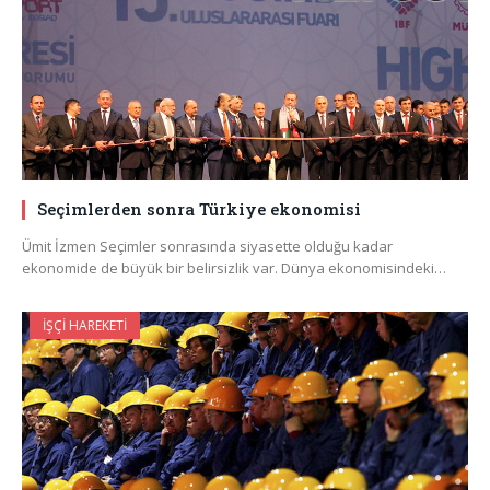
Seçimlerden sonra Türkiye ekonomisi
Ümit İzmen Seçimler sonrasında siyasette olduğu kadar
ekonomide de büyük bir belirsizlik var. Dünya ekonomisindeki…
İŞÇI HAREKETI