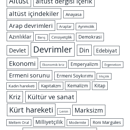
Altüst
altüst dergisi içerik
altüst içindekiler
Anayasa
Arap devrimleri
Ayrımcılık
Araplar
Azınlıklar
Demokrasi
Cinsiyetçilik
Barış
Devrimler
Din
Devlet
Edebiyat
Ekonomi
Emperyalizm
Ekonomik kriz
Ergenekon
Ermeni sorunu
Ermeni Soykırımı
Irkçılık
Kemalizm
Kitap
Kapitalizm
Kadın hareketi
Kriz
Kültür ve sanat
Kürt hareketi
Marksizm
Lenin
Milliyetçilik
Roni Margulies
Meltem Oral
Modernite