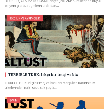
BİR SÜREÇ OLARAK ROBOSKÎ Behçet Çelik AKP Kürt illerinde büyük
bir yenilgi aldı. Seçimlerin ardından…
IRKÇILIK VE AYRIMCILIK
TERRIBLE TURK: Irkçı bir imaj ve biz
TERRIBLE TURK: Irkçı bir imaj ve biz Roni Margulies Batı’nın tüm
ülkelerinde “Türk” sözü çok çeşitli…
EVRIM