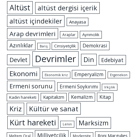
Altüst
altüst dergisi içerik
altüst içindekiler
Anayasa
Arap devrimleri
Ayrımcılık
Araplar
Azınlıklar
Demokrasi
Cinsiyetçilik
Barış
Devrimler
Din
Devlet
Edebiyat
Ekonomi
Emperyalizm
Ekonomik kriz
Ergenekon
Ermeni sorunu
Ermeni Soykırımı
Irkçılık
Kemalizm
Kitap
Kapitalizm
Kadın hareketi
Kriz
Kültür ve sanat
Kürt hareketi
Marksizm
Lenin
Milliyetçilik
Roni Margulies
Meltem Oral
Modernite