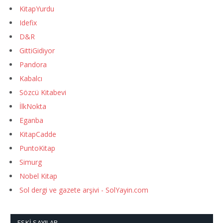
KitapYurdu
Idefix
D&R
GittiGidiyor
Pandora
Kabalcı
Sözcü Kitabevi
İlkNokta
Eganba
KitapCadde
PuntoKitap
Simurg
Nobel Kitap
Sol dergi ve gazete arşivi - SolYayin.com
ESKI SAYILAR