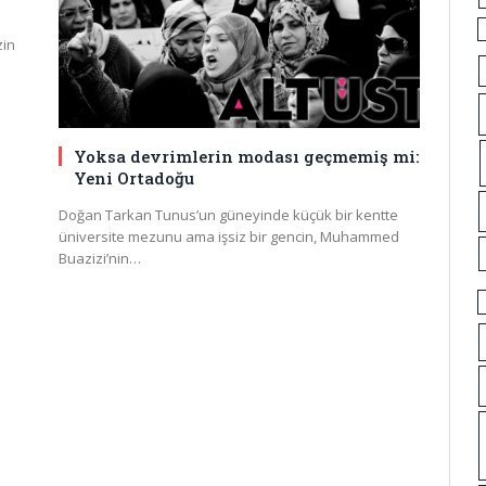
zin
Yoksa devrimlerin modası geçmemiş mi:
Yeni Ortadoğu
Doğan Tarkan Tunus’un güneyinde küçük bir kentte
üniversite mezunu ama işsiz bir gencin, Muhammed
Buazizi’nin…