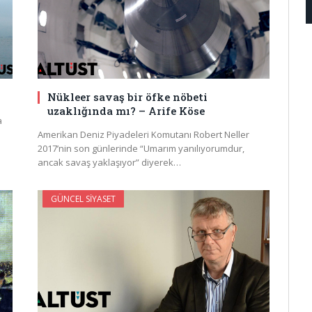
Nükleer savaş bir öfke nöbeti
uzaklığında mı? – Arife Köse
a
Amerikan Deniz Piyadeleri Komutanı Robert Neller
2017’nin son günlerinde “Umarım yanılıyorumdur,
ancak savaş yaklaşıyor” diyerek…
GÜNCEL SIYASET