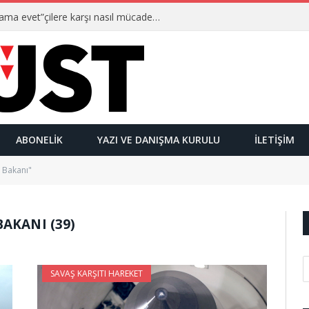
Ulusalcılar kimlerdir ve “Yetmez ama evet”çilere karşı nasıl mücadele ederler?
ABONELIK
YAZI VE DANIŞMA KURULU
İLETIŞIM
 Bakanı"
AKANI (39)
SAVAŞ KARŞITI HAREKET