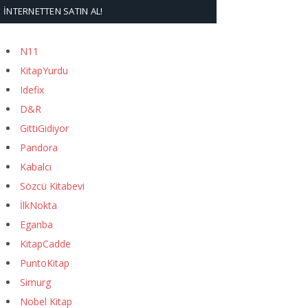
İNTERNETTEN SATIN AL!
N11
KitapYurdu
Idefix
D&R
GittiGidiyor
Pandora
Kabalcı
Sözcü Kitabevi
İlkNokta
Eganba
KitapCadde
PuntoKitap
Simurg
Nobel Kitap