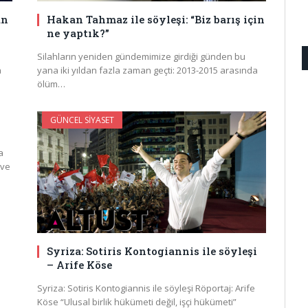
an
Hakan Tahmaz ile söyleşi: “Biz barış için
ne yaptık?”
Silahların yeniden gündemimize girdiği günden bu
a
yana iki yıldan fazla zaman geçti: 2013-2015 arasında
ölüm…
GÜNCEL SIYASET
a
 ve
Syriza: Sotiris Kontogiannis ile söyleşi
– Arife Köse
Syriza: Sotiris Kontogiannis ile söyleşi Röportaj: Arife
Köse “Ulusal birlik hükümeti değil, işçi hükümeti”