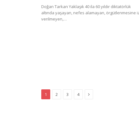
Doğan Tarkan Yaklaşık 40 ila 60 yıldır diktatörlük
altında yaşayan, nefes alamayan, örgütlenmesine i
verilmeyen,…
Next
1
2
3
4