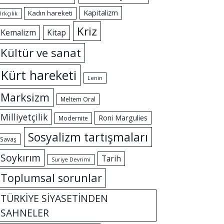
Kapitalizm
Kadın hareketi
Irkçılık
Kriz
Kemalizm
Kitap
Kültür ve sanat
Kürt hareketi
Lenin
Marksizm
Meltem Oral
Milliyetçilik
Roni Margulies
Modernite
Sosyalizm tartışmaları
Savaş
Soykırım
Tarih
Suriye Devrimi
Toplumsal sorunlar
TÜRKİYE SİYASETİNDEN
SAHNELER