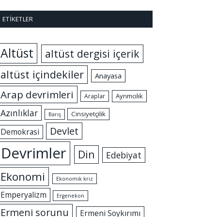
ETIKETLER
Altüst
altüst dergisi içerik
altüst içindekiler
Anayasa
Arap devrimleri
Ayrımcılık
Araplar
Azınlıklar
Cinsiyetçilik
Barış
Devlet
Demokrasi
Devrimler
Din
Edebiyat
Ekonomi
Ekonomik kriz
Emperyalizm
Ergenekon
Ermeni sorunu
Ermeni Soykırımı