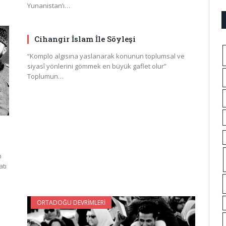
Yunanistan’ı…
Cihangir İslam İle Söyleşi
“Komplo algısına yaslanarak konunun toplumsal ve
siyasî yönlerini gömmek en büyük gaflet olur”
Toplumun…
n
tı
ORTADOĞU DEVRIMLERI