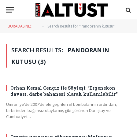
BURADASINIZ:
Search Results for "Pandoranın kutusu"
»
SEARCH RESULTS:
PANDORANIN
KUTUSU (3)
Orhan Kemal Cengiz ile Söyleşi: “Ergenekon
davası, darbe bahanesi olarak kullanılabilir”
Ümraniye’de 2007’de ele geçirilen el bombalarının ardından,
birbirinden bağımsız olaylarmış gibi görünen Danıştay ve
Cumhuriyet…
Omerta yasasının çökeyazması: Mafyanın