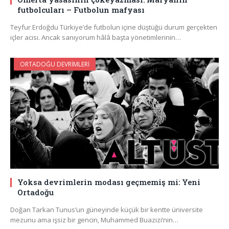
futbolcuları – Futbolun mafyası
Teyfur Erdoğdu Türkiye’de futbolun içine düştüğü durum gerçekten
içler acısı. Ancak sanıyorum hâlâ başta yönetimlerinin…
ORTADOĞU DEVRIMLERI
Yoksa devrimlerin modası geçmemiş mi: Yeni
Ortadoğu
Doğan Tarkan Tunus’un güneyinde küçük bir kentte üniversite
mezunu ama işsiz bir gencin, Muhammed Buazizi’nin…