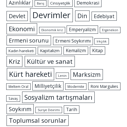
Azınlıklar
Demokrasi
Cinsiyetçilik
Barış
Devrimler
Din
Devlet
Edebiyat
Ekonomi
Emperyalizm
Ekonomik kriz
Ergenekon
Ermeni sorunu
Ermeni Soykırımı
Irkçılık
Kemalizm
Kitap
Kapitalizm
Kadın hareketi
Kriz
Kültür ve sanat
Kürt hareketi
Marksizm
Lenin
Milliyetçilik
Roni Margulies
Meltem Oral
Modernite
Sosyalizm tartışmaları
Savaş
Soykırım
Tarih
Suriye Devrimi
Toplumsal sorunlar