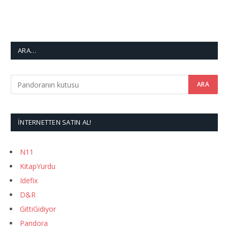
ARA…
İNTERNETTEN SATIN AL!
N11
KitapYurdu
Idefix
D&R
GittiGidiyor
Pandora