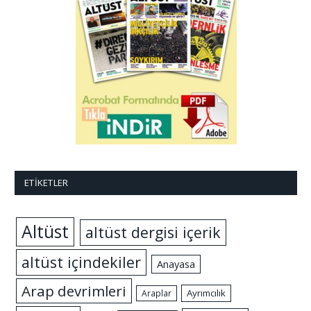
ETIKETLER
Altüst
altüst dergisi içerik
altüst içindekiler
Anayasa
Arap devrimleri
Ayrımcılık
Araplar