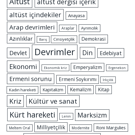
Altüst
altüst dergisi içerik
altüst içindekiler
Anayasa
Arap devrimleri
Ayrımcılık
Araplar
Azınlıklar
Demokrasi
Cinsiyetçilik
Barış
Devrimler
Din
Devlet
Edebiyat
Ekonomi
Emperyalizm
Ekonomik kriz
Ergenekon
Ermeni sorunu
Ermeni Soykırımı
Irkçılık
Kemalizm
Kitap
Kapitalizm
Kadın hareketi
Kriz
Kültür ve sanat
Kürt hareketi
Marksizm
Lenin
Milliyetçilik
Roni Margulies
Meltem Oral
Modernite