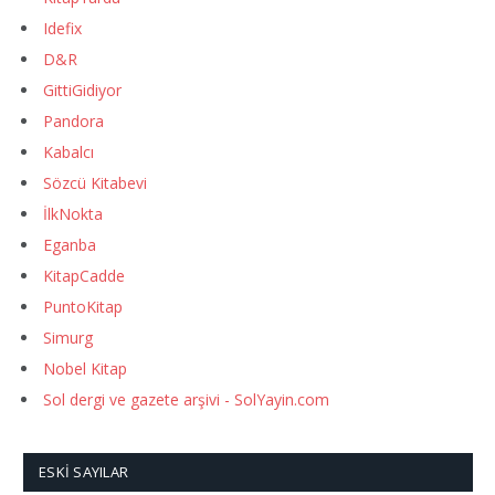
Idefix
D&R
GittiGidiyor
Pandora
Kabalcı
Sözcü Kitabevi
İlkNokta
Eganba
KitapCadde
PuntoKitap
Simurg
Nobel Kitap
Sol dergi ve gazete arşivi - SolYayin.com
ESKI SAYILAR