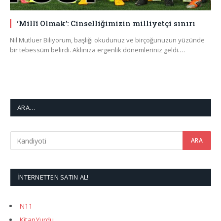
‘Millî Olmak’: Cinselliğimizin milliyetçi sınırı
Nil Mutluer Biliyorum, başlığı okudunuz ve birçoğunuzun yüzünde
bir tebessüm belirdi. Aklınıza ergenlik dönemleriniz geldi.…
ARA…
İNTERNETTEN SATIN AL!
N11
KitapYurdu