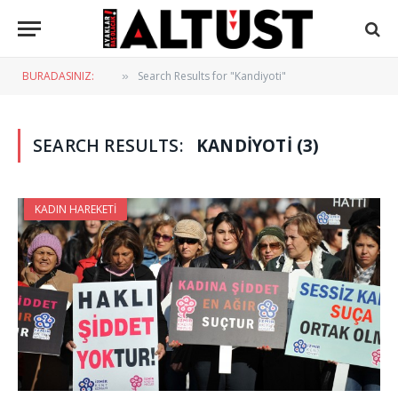
BURADASINIZ:
Search Results for "Kandiyoti"
»
SEARCH RESULTS:
KANDIYOTI (3)
KADIN HAREKETI