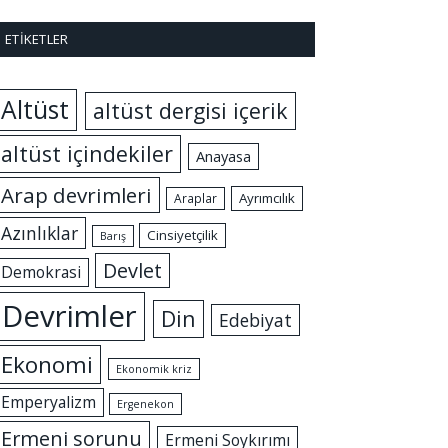
ETIKETLER
Altüst
altüst dergisi içerik
altüst içindekiler
Anayasa
Arap devrimleri
Ayrımcılık
Araplar
Azınlıklar
Cinsiyetçilik
Barış
Devlet
Demokrasi
Devrimler
Din
Edebiyat
Ekonomi
Ekonomik kriz
Emperyalizm
Ergenekon
Ermeni sorunu
Ermeni Soykırımı