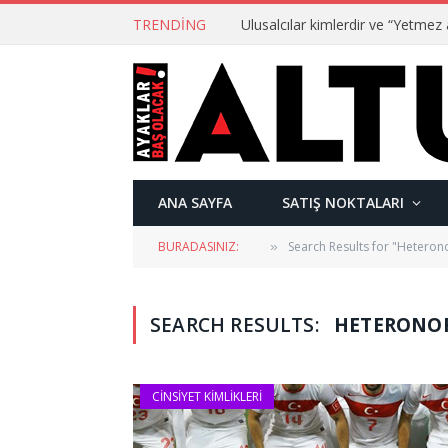
TRENDING
ANA SAYFA
SATIŞ NOKTALARI
BURADASINIZ:
Search Results for "Heteron
»
SEARCH RESULTS:
HETERONOR
CINSIYET KIMLIKLERI