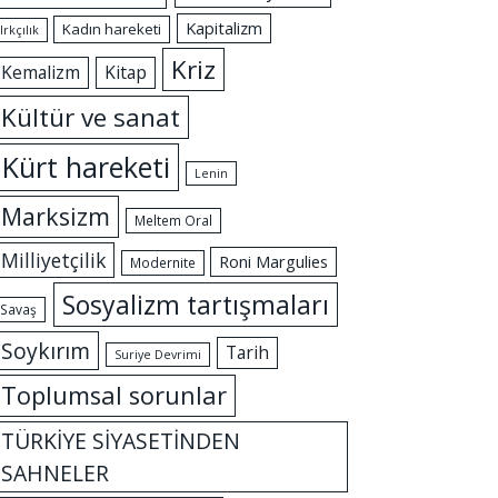
Kapitalizm
Kadın hareketi
Irkçılık
Kriz
Kemalizm
Kitap
Kültür ve sanat
Kürt hareketi
Lenin
Marksizm
Meltem Oral
Milliyetçilik
Roni Margulies
Modernite
Sosyalizm tartışmaları
Savaş
Soykırım
Tarih
Suriye Devrimi
Toplumsal sorunlar
TÜRKİYE SİYASETİNDEN
SAHNELER