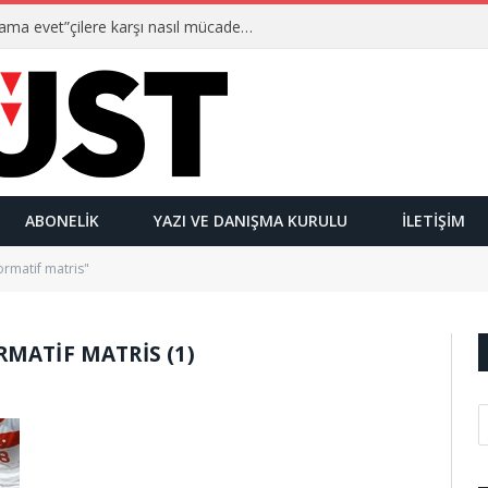
Ulusalcılar kimlerdir ve “Yetmez ama evet”çilere karşı nasıl mücadele ederler?
ABONELIK
YAZI VE DANIŞMA KURULU
İLETIŞIM
ormatif matris"
MATIF MATRIS (1)