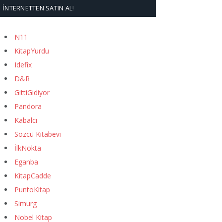
İNTERNETTEN SATIN AL!
N11
KitapYurdu
Idefix
D&R
GittiGidiyor
Pandora
Kabalcı
Sözcü Kitabevi
İlkNokta
Eganba
KitapCadde
PuntoKitap
Simurg
Nobel Kitap