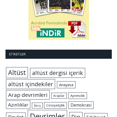
ETIKETLER
Altüst
altüst dergisi içerik
altüst içindekiler
Anayasa
Arap devrimleri
Ayrımcılık
Araplar
Azınlıklar
Demokrasi
Cinsiyetçilik
Barış
Devrimler
Din