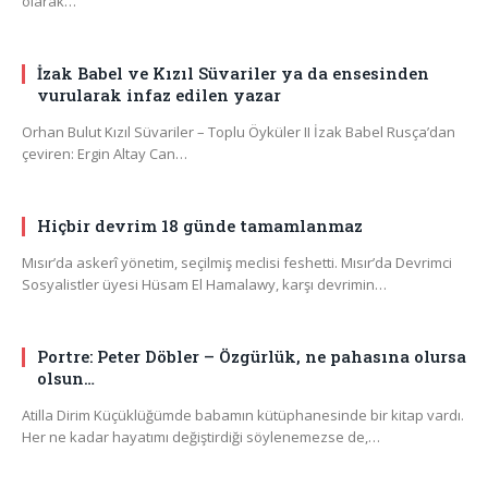
olarak…
İzak Babel ve Kızıl Süvariler ya da ensesinden
vurularak infaz edilen yazar
Orhan Bulut Kızıl Süvariler – Toplu Öyküler II İzak Babel Rusça’dan
çeviren: Ergin Altay Can…
Hiçbir devrim 18 günde tamamlanmaz
Mısır’da askerî yönetim, seçilmiş meclisi feshetti. Mısır’da Devrimci
Sosyalistler üyesi Hüsam El Hamalawy, karşı devrimin…
Portre: Peter Döbler – Özgürlük, ne pahasına olursa
olsun…
Atilla Dirim Küçüklüğümde babamın kütüphanesinde bir kitap vardı.
Her ne kadar hayatımı değiştirdiği söylenemezse de,…