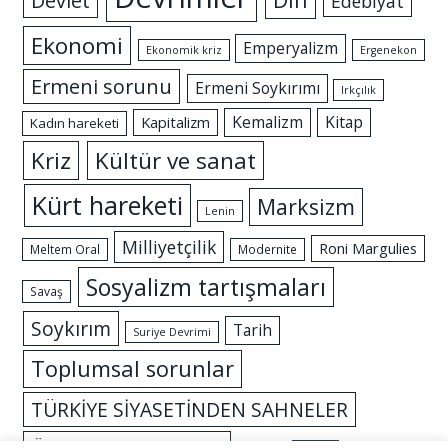
Devlet
Edebiyat
Ekonomi
Emperyalizm
Ekonomik kriz
Ergenekon
Ermeni sorunu
Ermeni Soykırımı
Irkçılık
Kemalizm
Kitap
Kapitalizm
Kadın hareketi
Kriz
Kültür ve sanat
Kürt hareketi
Marksizm
Lenin
Milliyetçilik
Roni Margulies
Meltem Oral
Modernite
Sosyalizm tartışmaları
Savaş
Soykırım
Tarih
Suriye Devrimi
Toplumsal sorunlar
TÜRKİYE SİYASETİNDEN SAHNELER