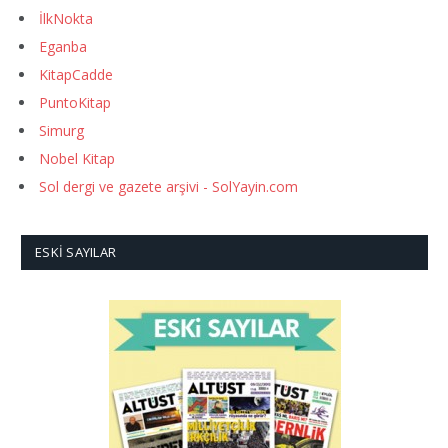
İlkNokta
Eganba
KitapCadde
PuntoKitap
Simurg
Nobel Kitap
Sol dergi ve gazete arşivi - SolYayin.com
ESKI SAYILAR