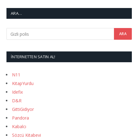
ARA…
İNTERNETTEN SATIN AL!
N11
KitapYurdu
Idefix
D&R
GittiGidiyor
Pandora
Kabalcı
Sözcü Kitabevi