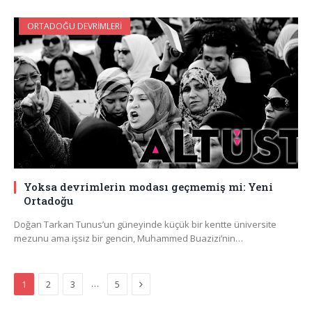
ORTADOĞU DEVRIMLERI
Yoksa devrimlerin modası geçmemiş mi: Yeni
Ortadoğu
Doğan Tarkan Tunus’un güneyinde küçük bir kentte üniversite
mezunu ama işsiz bir gencin, Muhammed Buazizi’nin…
Next
…
1
2
3
5