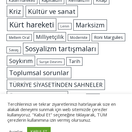
Kemalizm
Kitap
Kapitalizm
Kadın hareketi
Kriz
Kültür ve sanat
Kürt hareketi
Marksizm
Lenin
Milliyetçilik
Roni Margulies
Meltem Oral
Modernite
Sosyalizm tartışmaları
Savaş
Soykırım
Tarih
Suriye Devrimi
Toplumsal sorunlar
TÜRKİYE SİYASETİNDEN SAHNELER
Özgürlük mücadelesi
İslam
İktidar
Tercihlerinizi ve tekrar ziyaretlerinizi hatırlayarak size en
alakalı deneyimi sunmak için web sitemizde çerezler
kullanıyoruz. "Kabul Et" seçeneğine tıklayarak, TÜM
çerezlerin kullanımına izin vermiş olursunuz.
© 2026 - Altüst
Ayarlar
KABUL ET