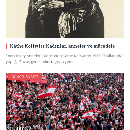
Käthe Kollwitz Kadınlar, anneler ve mücadele
Tom Hickey Anneler (Die Mütter) Käthe Kollwitz’in 1922-23 yıllarında
yaptığı, Savaş genel adını taşıyan yedi…
GÜNCEL SIYASET