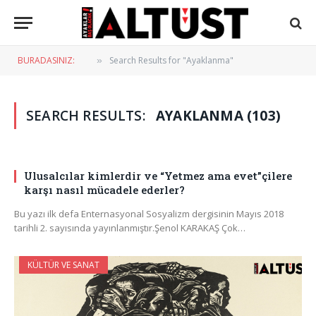
BURADASINIZ:
Search Results for "Ayaklanma"
»
SEARCH RESULTS:
AYAKLANMA (103)
Ulusalcılar kimlerdir ve “Yetmez ama evet”çilere
karşı nasıl mücadele ederler?
Bu yazı ilk defa Enternasyonal Sosyalizm dergisinin Mayıs 2018
tarihli 2. sayısında yayınlanmıştır.Şenol KARAKAŞ Çok…
KÜLTÜR VE SANAT