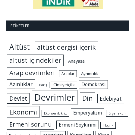
ETIKETLER
Altüst
altüst dergisi içerik
altüst içindekiler
Anayasa
Arap devrimleri
Ayrımcılık
Araplar
Azınlıklar
Demokrasi
Cinsiyetçilik
Barış
Devrimler
Din
Devlet
Edebiyat
Ekonomi
Emperyalizm
Ekonomik kriz
Ergenekon
Ermeni sorunu
Ermeni Soykırımı
Irkçılık