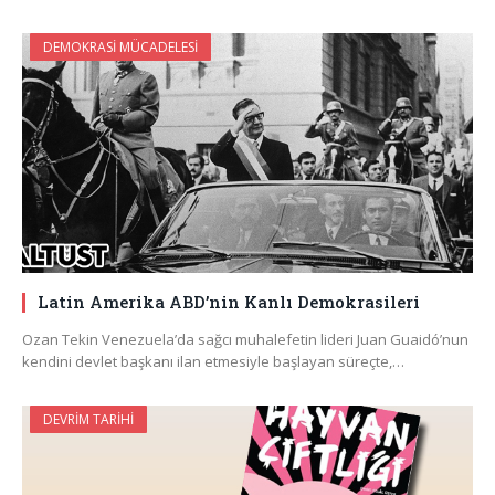
DEMOKRASI MÜCADELESI
Latin Amerika ABD’nin Kanlı Demokrasileri
Ozan Tekin Venezuela’da sağcı muhalefetin lideri Juan Guaidó’nun
kendini devlet başkanı ilan etmesiyle başlayan süreçte,…
DEVRIM TARIHI