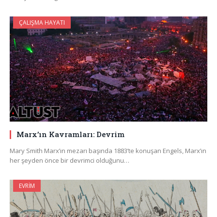
ÇALIŞMA HAYATI
Marx’ın Kavramları: Devrim
Mary Smith Marx’ın mezarı başında 1883’te konuşan Engels, Marx’ın
her şeyden önce bir devrimci olduğunu…
EVRIM