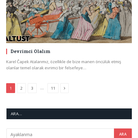
Devrimci Olalım
Karel Čapek Atalarımız, özellikle de bize manen öncülük etmiş
olanlar temel olarak evrimci bir felsefeye…
Next
…
1
2
3
11
ARA…