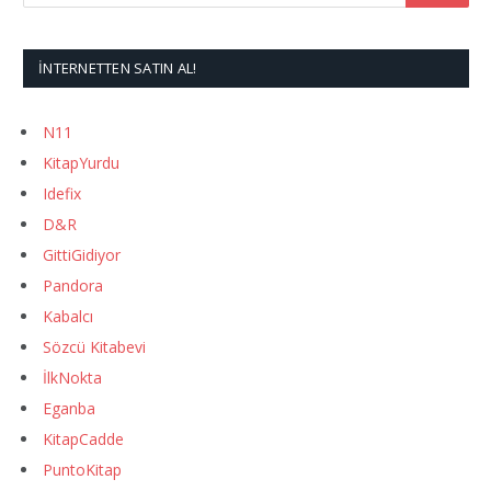
İNTERNETTEN SATIN AL!
N11
KitapYurdu
Idefix
D&R
GittiGidiyor
Pandora
Kabalcı
Sözcü Kitabevi
İlkNokta
Eganba
KitapCadde
PuntoKitap