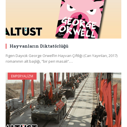
Hayvanların Diktatörlüğü
Figen Dayıcık George Orwell’in Hayvan Çiftliği (Can Yayınları, 2017)
romanının alt başlığı, “bir peri masalı”.…
EMPERYALIZM