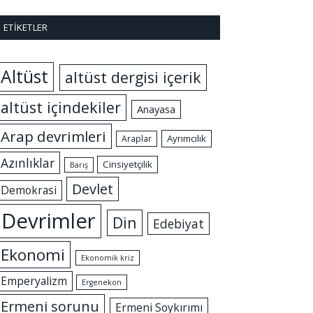
ETIKETLER
Altüst
altüst dergisi içerik
altüst içindekiler
Anayasa
Arap devrimleri
Ayrımcılık
Araplar
Azınlıklar
Cinsiyetçilik
Barış
Devlet
Demokrasi
Devrimler
Din
Edebiyat
Ekonomi
Ekonomik kriz
Emperyalizm
Ergenekon
Ermeni sorunu
Ermeni Soykırımı