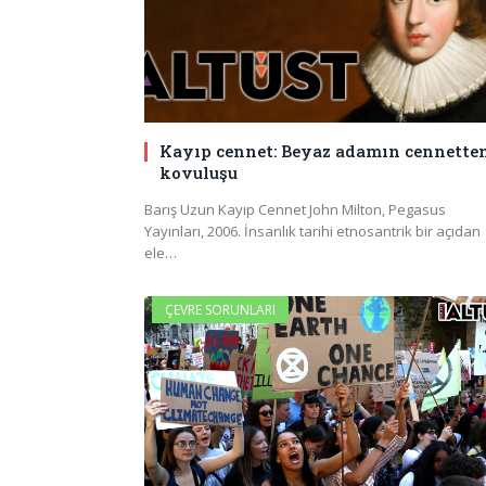
Kayıp cennet: Beyaz adamın cennette
kovuluşu
Barış Uzun Kayıp Cennet John Milton, Pegasus
Yayınları, 2006. İnsanlık tarihi etnosantrik bir açıdan
ele…
ÇEVRE SORUNLARI