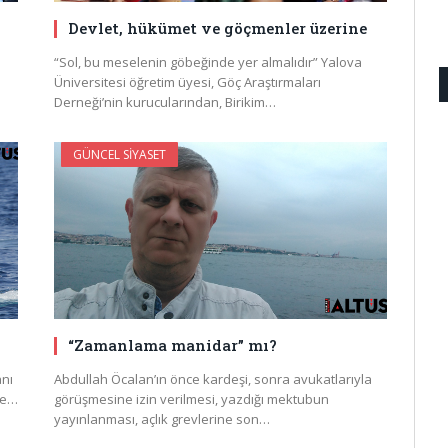
Devlet, hükümet ve göçmenler üzerine
“Sol, bu meselenin göbeğinde yer almalıdır” Yalova
Üniversitesi öğretim üyesi, Göç Araştırmaları
Derneği’nin kurucularından, Birikim…
GÜNCEL SIYASET
“Zamanlama manidar” mı?
anı
Abdullah Öcalan’ın önce kardeşi, sonra avukatlarıyla
 ve…
görüşmesine izin verilmesi, yazdığı mektubun
yayınlanması, açlık grevlerine son…