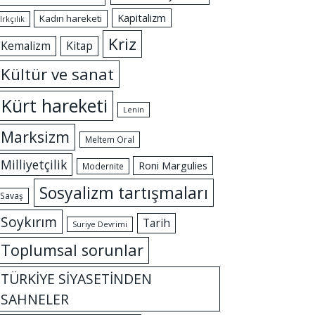
Kapitalizm
Kadın hareketi
Irkçılık
Kriz
Kemalizm
Kitap
Kültür ve sanat
Kürt hareketi
Lenin
Marksizm
Meltem Oral
Milliyetçilik
Roni Margulies
Modernite
Sosyalizm tartışmaları
Savaş
Soykırım
Tarih
Suriye Devrimi
Toplumsal sorunlar
TÜRKİYE SİYASETİNDEN
SAHNELER