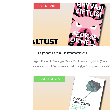
DEVRIM TARIHI
Hayvanların Diktatörlüğü
Figen Dayıcık George Orwell’in Hayvan Çiftliği (Can
Yayınları, 2017) romanının alt başlığı, “bir peri masalı
ÇEVRE SORUNLARI