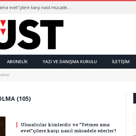
Ulusalcılar kimlerdir ve “Yetmez ama evet”çilere karşı nasıl mücadele ederler?
ABONELIK
YAZI VE DANIŞMA KURULU
İLETIŞIM
 olma"
LMA (105)
Ulusalcılar kimlerdir ve “Yetmez ama
evet”çilere karşı nasıl mücadele ederler?