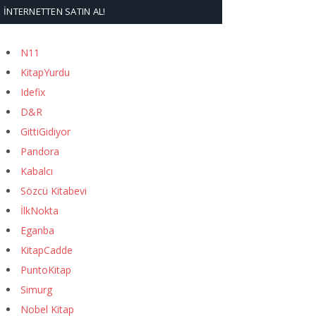
İNTERNETTEN SATIN AL!
N11
KitapYurdu
Idefix
D&R
GittiGidiyor
Pandora
Kabalcı
Sözcü Kitabevi
İlkNokta
Eganba
KitapCadde
PuntoKitap
Simurg
Nobel Kitap