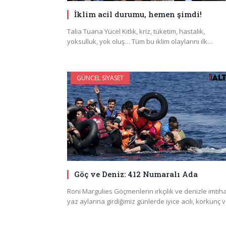
İklim acil durumu, hemen şimdi!
Talia Tuana Yücel Kıtlık, kriz, tüketim, hastalık,
yoksulluk, yok oluş… Tüm bu iklim olaylarını ilk…
GÜNCEL SIYASET
Göç ve Deniz: 412 Numaralı Ada
Roni Margulies Göçmenlerin ırkçılık ve denizle imtih
yaz aylarına girdiğimiz günlerde iyice acılı, korkunç