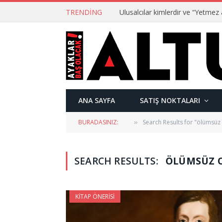
TRENDING
ANA SAYFA
SATIŞ NOKTALARI
BURADASINIZ:
Search Results for "ölümsüz
»
SEARCH RESULTS:
ÖLÜMSÜZ O
KITAP ÖNERISI