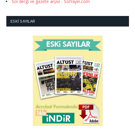
Sol dergi ve gazete arşivi - SolYayin.com
ESKI SAYILAR