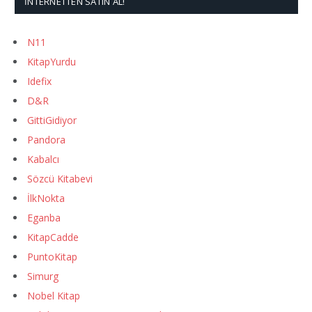
İNTERNETTEN SATIN AL!
N11
KitapYurdu
Idefix
D&R
GittiGidiyor
Pandora
Kabalcı
Sözcü Kitabevi
İlkNokta
Eganba
KitapCadde
PuntoKitap
Simurg
Nobel Kitap