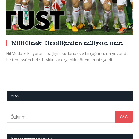
‘Millî Olmak’: Cinselliğimizin milliyetçi sınırı
Nil Mutluer Biliyorum, başlığı okudunuz ve birçoğunuzun yüzünde
bir tebessüm belirdi. Aklınıza ergenlik dönemleriniz geldi.…
ARA…